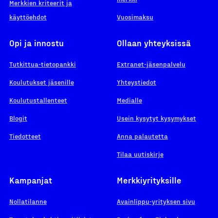
Merkkien kriteerit ja
käyttöehdot
Vuosimaksu
Opi ja innostu
Ollaan yhteyksissä
Tutkittua-tietopankki
Extranet-jäsenpalvelu
Koulutukset jäsenille
Yhteystiedot
Koulutustallenteet
Medialle
Blogit
Usein kysytyt kysymykset
Tiedotteet
Anna palautetta
Tilaa uutiskirje
Kampanjat
Merkkiyrityksille
Nollatilanne
Avainlippu-yrityksen sivu