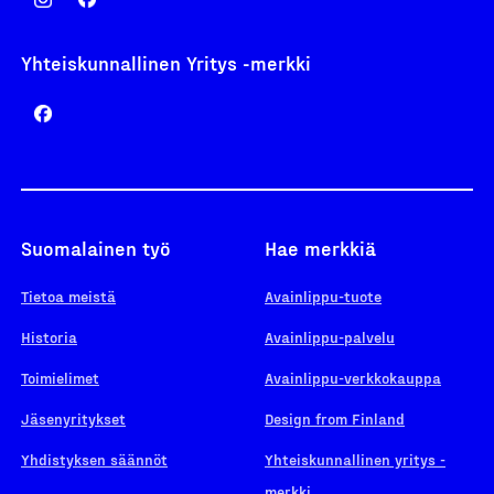
Yhteiskunnallinen Yritys -merkki
Suomalainen työ
Hae merkkiä
Tietoa meistä
Avainlippu-tuote
Historia
Avainlippu-palvelu
Toimielimet
Avainlippu-verkkokauppa
Jäsenyritykset
Design from Finland
Yhdistyksen säännöt
Yhteiskunnallinen yritys -
merkki