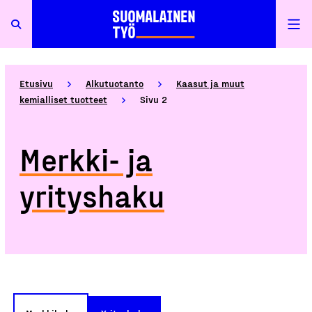
Etusivu
Alkutuotanto
Kaasut ja muut
kemialliset tuotteet
Sivu 2
Merkki- ja
yrityshaku