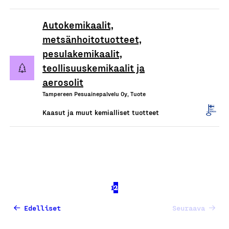
Autokemikaalit,
metsänhoitotuotteet,
pesulakemikaalit,
teollisuuskemikaalit ja
aerosolit
Tampereen Pesuainepalvelu Oy, Tuote
Kaasut ja muut kemialliset tuotteet
1
2
Edelliset
Seuraava