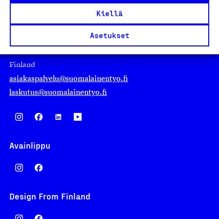
Kiellä
Suomalainen työ ry
Asetukset
Eteläranta 14,
00130 Helsinki
Finland
asiakaspalvelu@suomalainentyo.fi
laskutus@suomalainentyo.fi
Avainlippu
Design From Finland