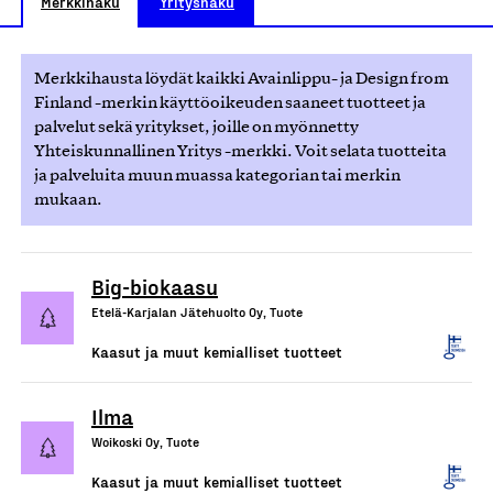
Merkkihaku
Yrityshaku
Merkkihausta löydät kaikki Avainlippu- ja Design from
Finland -merkin käyttöoikeuden saaneet tuotteet ja
palvelut sekä yritykset, joille on myönnetty
Yhteiskunnallinen Yritys -merkki. Voit selata tuotteita
ja palveluita muun muassa kategorian tai merkin
mukaan.
Big-biokaasu
Etelä-Karjalan Jätehuolto Oy, Tuote
Kaasut ja muut kemialliset tuotteet
Ilma
Woikoski Oy, Tuote
Kaasut ja muut kemialliset tuotteet