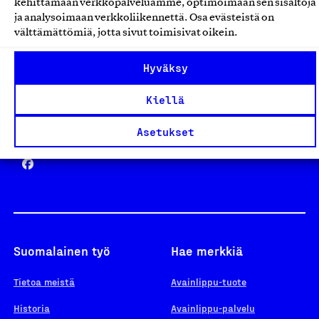
kehittämään verkkopalveluamme, optimoimaan sen sisältöjä
ja analysoimaan verkkoliikennettä. Osa evästeistä on
välttämättömiä, jotta sivut toimisivat oikein.
Design From Finland
Hyväksy
Kiellä
Yhteiskunnallinen Yritys -merkki
Asetukset
Suomalainen työ
Hae merkkiä
Tietoa meistä
Avainlippu-tuote
Historia
Avainlippu-palvelu