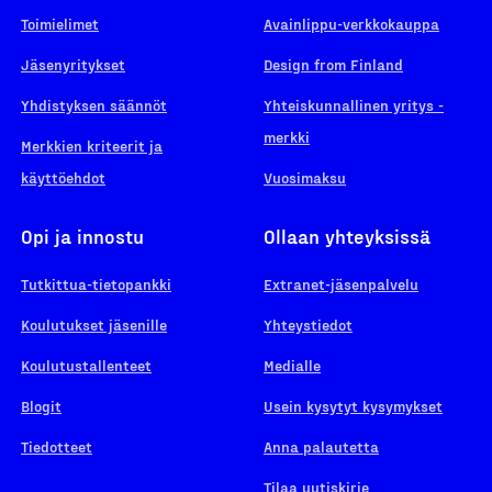
Toimielimet
Avainlippu-verkkokauppa
Jäsenyritykset
Design from Finland
Yhdistyksen säännöt
Yhteiskunnallinen yritys -
merkki
Merkkien kriteerit ja
käyttöehdot
Vuosimaksu
Opi ja innostu
Ollaan yhteyksissä
Tutkittua-tietopankki
Extranet-jäsenpalvelu
Koulutukset jäsenille
Yhteystiedot
Koulutustallenteet
Medialle
Blogit
Usein kysytyt kysymykset
Tiedotteet
Anna palautetta
Tilaa uutiskirje