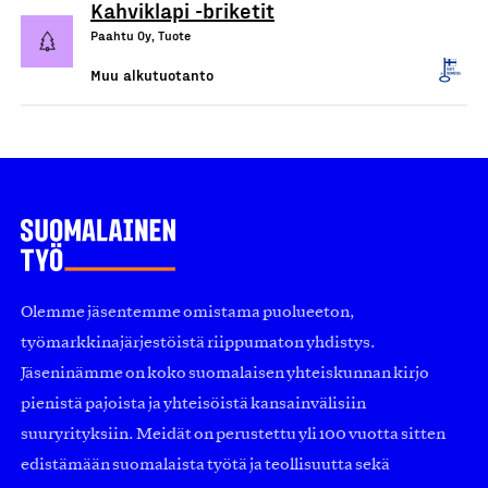
Kahviklapi -briketit
Paahtu Oy, Tuote
Muu alkutuotanto
Olemme jäsentemme omistama puolueeton,
työmarkkinajärjestöistä riippumaton yhdistys.
Jäseninämme on koko suomalaisen yhteiskunnan kirjo
pienistä pajoista ja yhteisöistä kansainvälisiin
suuryrityksiin. Meidät on perustettu yli 100 vuotta sitten
edistämään suomalaista työtä ja teollisuutta sekä