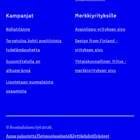
Kampanjat
Merkkiyrityksille
Nollatilanne
Avainlippu-yrityksen sivu
Tervetuloa kohti positiivista
Design from Finland -
työelämäpuhetta
yrityksen sivu
Suunnittelulla on
Yhteiskunnallinen Yritys -
alkuperänsä
merkkiyrityksen sivu
Liputetaan suomalaista
osaamista
© Suomalainen työ 2026.
Anna palautetta
Tietosuojaseloste
Käyttöehdot
Evästeet