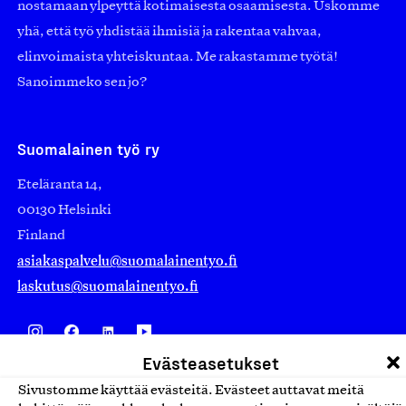
nostamaan ylpeyttä kotimaisesta osaamisesta. Uskomme
yhä, että työ yhdistää ihmisiä ja rakentaa vahvaa,
elinvoimaista yhteiskuntaa. Me rakastamme työtä!
Sanoimmeko sen jo?
Suomalainen työ ry
Eteläranta 14,
00130 Helsinki
Finland
asiakaspalvelu@suomalainentyo.fi
laskutus@suomalainentyo.fi
Evästeasetukset
Avainlippu
Sivustomme käyttää evästeitä. Evästeet auttavat meitä