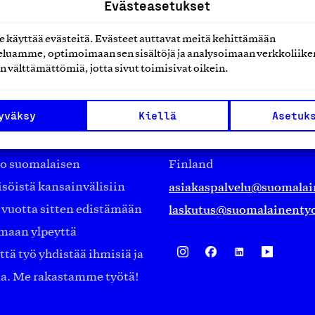
Evästeasetukset
käyttää evästeitä. Evästeet auttavat meitä kehittämään
luamme, optimoimaan sen sisältöjä ja analysoimaan verkkoliike
n välttämättömiä, jotta sivut toimisivat oikein.
Suomalainen työ ry
yväksy
Kiellä
Asetuk
Eteläranta 14,
työmarkkinajärjestöistä
00130 Helsinki
ko suomalaisen
Finland
asiakaspalvelu@suomalai
isöistä kansainvälisiin
laskutus@suomalainentyo
0 vuotta sitten edistämään
amaan ylpeyttä
ä työ yhdistää ihmisiä ja
aa. Me rakastamme työtä!