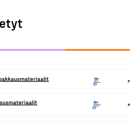
etyt
 pakkausmateriaalit
P
ausmateriaalit
M