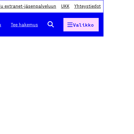
du extranet-jäsenpalveluun
UKK
Yhteystiedot
u
Tee hakemus
Valikko