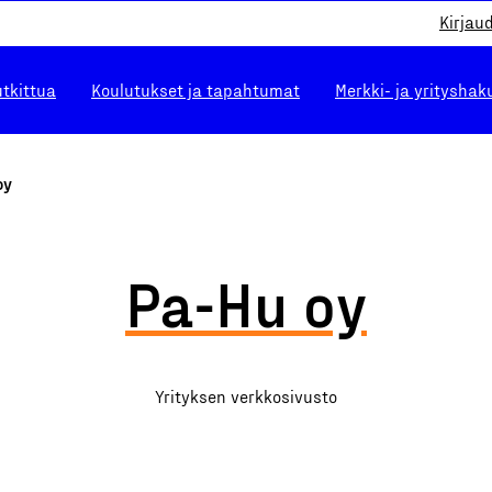
Kirjau
utkittua
Koulutukset ja tapahtumat
Merkki- ja yrityshak
oy
Pa-Hu oy
Yrityksen verkkosivusto