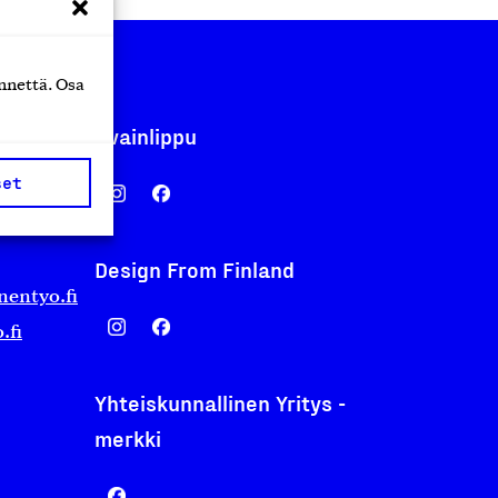
nnettä. Osa
Avainlippu
set
Design From Finland
nentyo.fi
.fi
Yhteiskunnallinen Yritys -
merkki