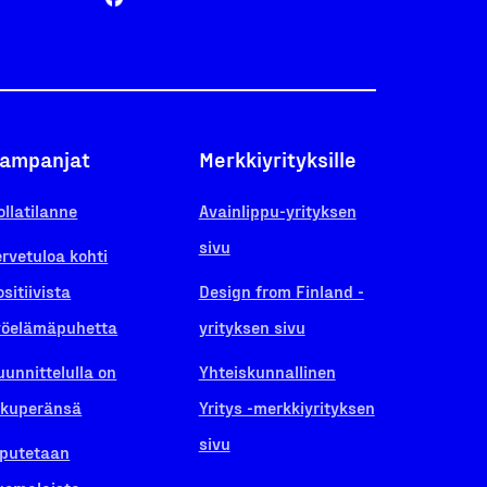
ampanjat
Merkkiyrityksille
ollatilanne
Avainlippu-yrityksen
sivu
ervetuloa kohti
ositiivista
Design from Finland -
yöelämäpuhetta
yrityksen sivu
uunnittelulla on
Yhteiskunnallinen
lkuperänsä
Yritys -merkkiyrityksen
sivu
iputetaan