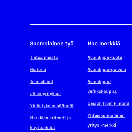
Suomalainen työ
Hae merkkiä
Tietoa meistä
Avainlippu-tuote
Historia
Avainlippu-palvelu
Toimielimet
Avainlippu-
verkkokauppa
Jäsenyritykset
Design from Finland
Yhdistyksen säännöt
Yhteiskunnallinen
Merkkien kriteerit ja
yritys -merkki
käyttöehdot