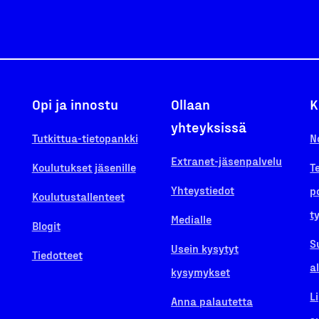
Opi ja innostu
Ollaan
K
yhteyksissä
Tutkittua-tietopankki
N
Extranet-jäsenpalvelu
Koulutukset jäsenille
T
Yhteystiedot
p
Koulutustallenteet
t
Medialle
Blogit
S
Usein kysytyt
Tiedotteet
a
kysymykset
L
Anna palautetta