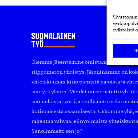
Sivustomme 
verkkopalve
evästeistä o
H
Olemme jäsentemme omistama puolueeton, 
riippumaton yhdistys. Jäseninämme on ko
yhteiskunnan kirjo pienistä pajoista ja yhte
suuryrityksiin. Meidät on perustettu yli 10
suomalaista työtä ja teollisuutta sekä nost
kotimaisesta osaamisesta. Uskomme yhä, ett
rakentaa vahvaa, elinvoimaista yhteiskunt
Sanoimmeko sen jo?