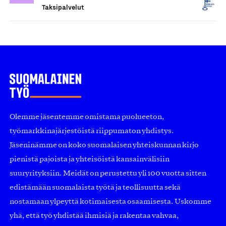
Taksipalvelut
Olemme jäsentemme omistama puolueeton,
työmarkkinajärjestöistä riippumaton yhdistys.
Jäseninämme on koko suomalaisen yhteiskunnan kirjo
pienistä pajoista ja yhteisöistä kansainvälisiin
suuryrityksiin. Meidät on perustettu yli 100 vuotta sitten
edistämään suomalaista työtä ja teollisuutta sekä
nostamaan ylpeyttä kotimaisesta osaamisesta. Uskomme
yhä, että työ yhdistää ihmisiä ja rakentaa vahvaa,