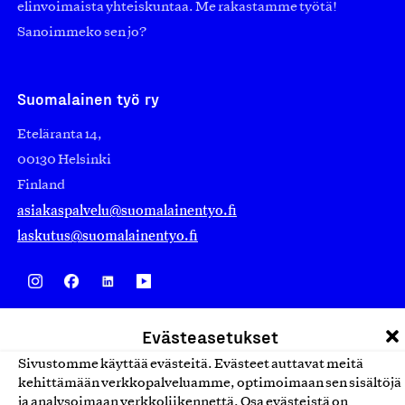
elinvoimaista yhteiskuntaa. Me rakastamme työtä!
Sanoimmeko sen jo?
Suomalainen työ ry
Eteläranta 14,
00130 Helsinki
Finland
asiakaspalvelu@suomalainentyo.fi
laskutus@suomalainentyo.fi
Avainlippu
Evästeasetukset
Sivustomme käyttää evästeitä. Evästeet auttavat meitä
kehittämään verkkopalveluamme, optimoimaan sen sisältöjä
ja analysoimaan verkkoliikennettä. Osa evästeistä on