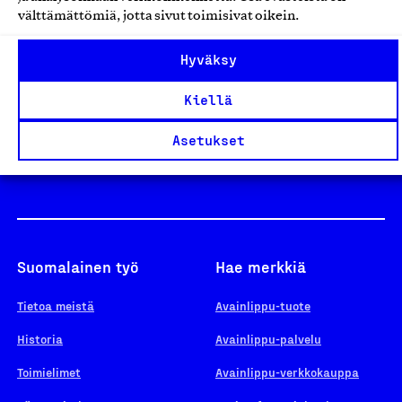
välttämättömiä, jotta sivut toimisivat oikein.
Design From Finland
Hyväksy
Kiellä
Yhteiskunnallinen Yritys -merkki
Asetukset
Suomalainen työ
Hae merkkiä
Tietoa meistä
Avainlippu-tuote
Historia
Avainlippu-palvelu
Toimielimet
Avainlippu-verkkokauppa