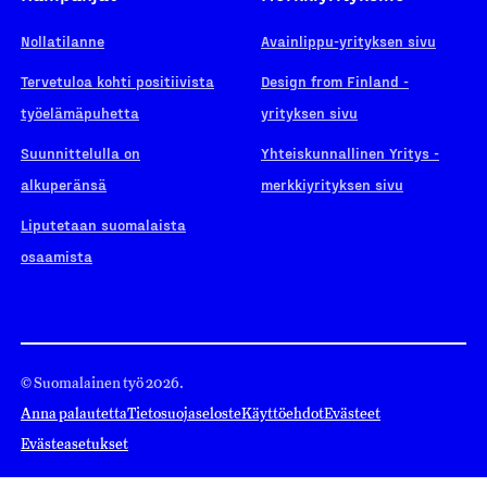
Nollatilanne
Avainlippu-yrityksen sivu
Tervetuloa kohti positiivista
Design from Finland -
työelämäpuhetta
yrityksen sivu
Suunnittelulla on
Yhteiskunnallinen Yritys -
alkuperänsä
merkkiyrityksen sivu
Liputetaan suomalaista
osaamista
© Suomalainen työ 2026.
Anna palautetta
Tietosuojaseloste
Käyttöehdot
Evästeet
Evästeasetukset