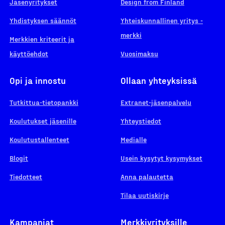
Jäsenyritykset
Design from Finland
Yhdistyksen säännöt
Yhteiskunnallinen yritys -
merkki
Merkkien kriteerit ja
käyttöehdot
Vuosimaksu
Opi ja innostu
Ollaan yhteyksissä
Tutkittua-tietopankki
Extranet-jäsenpalvelu
Koulutukset jäsenille
Yhteystiedot
Koulutustallenteet
Medialle
Blogit
Usein kysytyt kysymykset
Tiedotteet
Anna palautetta
Tilaa uutiskirje
Kampanjat
Merkkiyrityksille