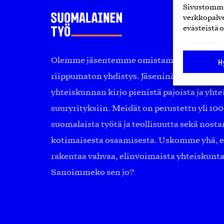
Sivustomme 
verkkopalve
evästeistä o
Olemme jäsentemme omistama puolueeton, 
H
riippumaton yhdistys. Jäseninämme on ko
yhteiskunnan kirjo pienistä pajoista ja yhte
suuryrityksiin. Meidät on perustettu yli 10
suomalaista työtä ja teollisuutta sekä nost
kotimaisesta osaamisesta. Uskomme yhä, ett
rakentaa vahvaa, elinvoimaista yhteiskunt
Sanoimmeko sen jo?