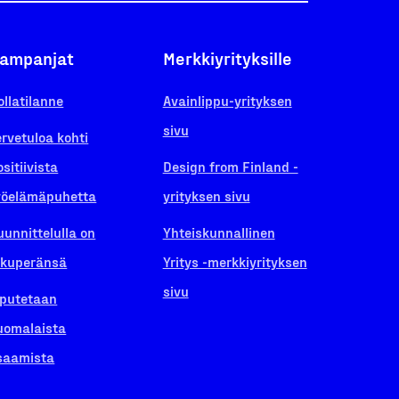
ampanjat
Merkkiyrityksille
ollatilanne
Avainlippu-yrityksen
sivu
ervetuloa kohti
ositiivista
Design from Finland -
yöelämäpuhetta
yrityksen sivu
uunnittelulla on
Yhteiskunnallinen
lkuperänsä
Yritys -merkkiyrityksen
sivu
iputetaan
uomalaista
saamista