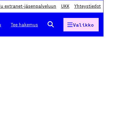
du extranet-jäsenpalveluun
UKK
Yhteystiedot
u
Tee hakemus
Valikko