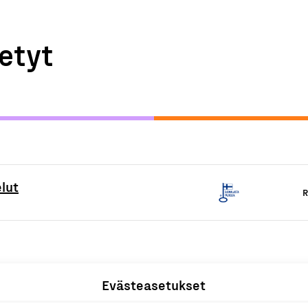
etyt
lut
R
Evästeasetukset