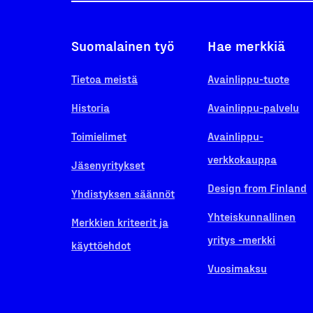
Suomalainen työ
Hae merkkiä
Tietoa meistä
Avainlippu-tuote
Historia
Avainlippu-palvelu
Toimielimet
Avainlippu-
verkkokauppa
Jäsenyritykset
Design from Finland
Yhdistyksen säännöt
Yhteiskunnallinen
Merkkien kriteerit ja
yritys -merkki
käyttöehdot
Vuosimaksu