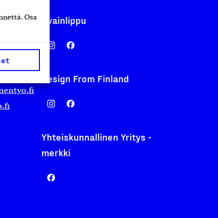
nnettä. Osa
Avainlippu
set
Design From Finland
nentyo.fi
.fi
Yhteiskunnallinen Yritys -
merkki