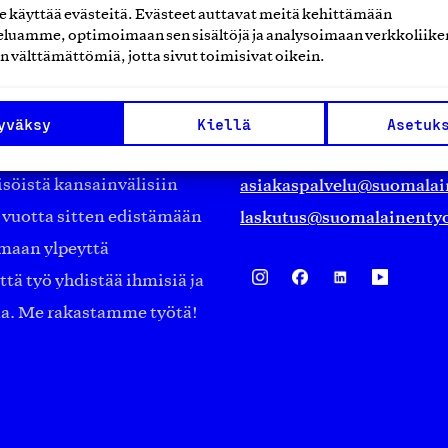
käyttää evästeitä. Evästeet auttavat meitä kehittämään
luamme, optimoimaan sen sisältöjä ja analysoimaan verkkoliike
Suomalainen työ ry
n välttämättömiä, jotta sivut toimisivat oikein.
Eteläranta 14,
työmarkkinajärjestöistä
00130 Helsinki
yväksy
Kiellä
Asetuk
ko suomalaisen
Finland
asiakaspalvelu@suomalai
isöistä kansainvälisiin
laskutus@suomalainentyo
0 vuotta sitten edistämään
amaan ylpeyttä
ä työ yhdistää ihmisiä ja
aa. Me rakastamme työtä!