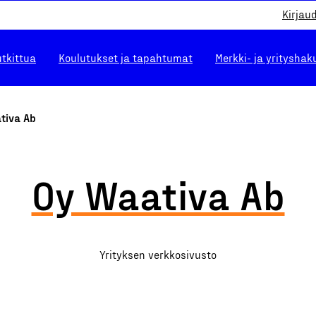
Kirjau
utkittua
Koulutukset ja tapahtumat
Merkki- ja yrityshak
tiva Ab
Oy Waativa Ab
Yrityksen verkkosivusto