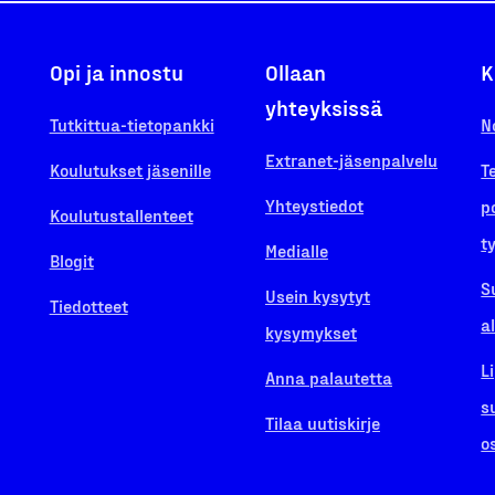
Opi ja innostu
Ollaan
K
yhteyksissä
Tutkittua-tietopankki
N
Extranet-jäsenpalvelu
Koulutukset jäsenille
T
Yhteystiedot
p
Koulutustallenteet
t
Medialle
Blogit
S
Usein kysytyt
Tiedotteet
a
kysymykset
L
Anna palautetta
s
Tilaa uutiskirje
o