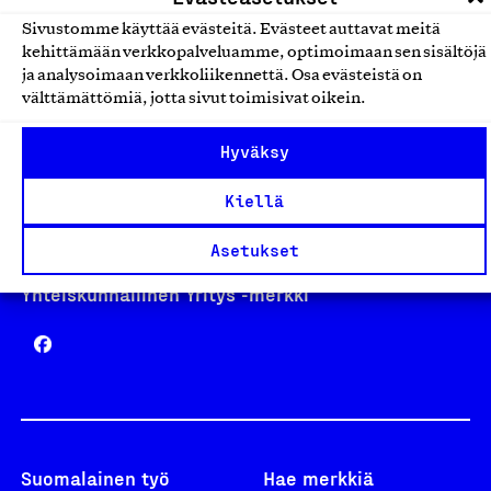
Sivustomme käyttää evästeitä. Evästeet auttavat meitä
kehittämään verkkopalveluamme, optimoimaan sen sisältöjä
Avainlippu
ja analysoimaan verkkoliikennettä. Osa evästeistä on
välttämättömiä, jotta sivut toimisivat oikein.
Hyväksy
Design From Finland
Kiellä
Asetukset
Yhteiskunnallinen Yritys -merkki
Suomalainen työ
Hae merkkiä