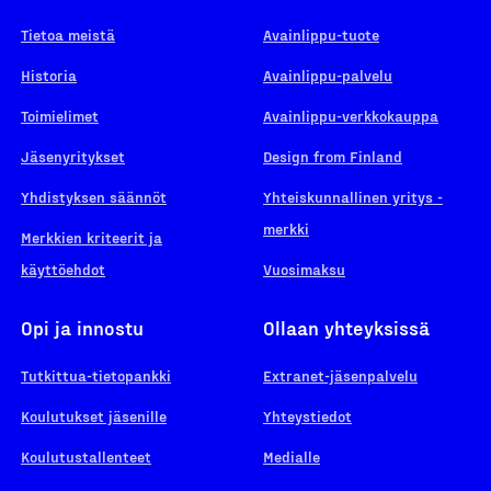
Tietoa meistä
Avainlippu-tuote
Historia
Avainlippu-palvelu
Toimielimet
Avainlippu-verkkokauppa
Jäsenyritykset
Design from Finland
Yhdistyksen säännöt
Yhteiskunnallinen yritys -
merkki
Merkkien kriteerit ja
käyttöehdot
Vuosimaksu
Opi ja innostu
Ollaan yhteyksissä
Tutkittua-tietopankki
Extranet-jäsenpalvelu
Koulutukset jäsenille
Yhteystiedot
Koulutustallenteet
Medialle