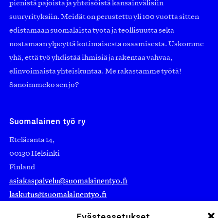
pienistä pajoista ja yhteisöistä kansainvälisiin
suuryrityksiin. Meidät on perustettu yli 100 vuotta sitten
edistämään suomalaista työtä ja teollisuutta sekä
nostamaan ylpeyttä kotimaisesta osaamisesta. Uskomme
yhä, että työ yhdistää ihmisiä ja rakentaa vahvaa,
elinvoimaista yhteiskuntaa. Me rakastamme työtä!
Sanoimmeko sen jo?
Suomalainen työ ry
Eteläranta 14,
00130 Helsinki
Finland
asiakaspalvelu@suomalainentyo.fi
laskutus@suomalainentyo.fi
Evästeasetukset