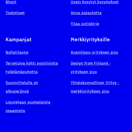
Blogit
Usein kysytyt kysymykset
Tiedotteet
Anna palautetta
Tilaa uutiskirje
Kampanjat
Merkkiyrityksille
Nollatilanne
Avainlippu-yrityksen sivu
Tervetuloa kohti positiivista
Design from Finland -
työelämäpuhetta
yrityksen sivu
Suunnittelulla on
Yhteiskunnallinen Yritys -
alkuperänsä
merkkiyrityksen sivu
Liputetaan suomalaista
osaamista