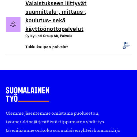
Valaistukseen liittyvät
suunnittelu-, mittaus-,
koulutus- sekä
käyttöönottopalvelut
Oy Nylund-Group Ab, Palvelu
Tukkukaupan palvelut
Olemme jäsentemme omistama puolueeton,
työmarkkinajärjestöistä riippumaton yhdistys.
Jäseninämme on koko suomalaisen yhteiskunnan kirjo