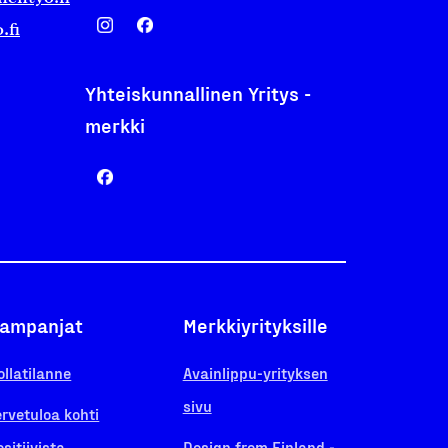
.fi
Yhteiskunnallinen Yritys -
merkki
ampanjat
Merkkiyrityksille
ollatilanne
Avainlippu-yrityksen
sivu
ervetuloa kohti
ositiivista
Design from Finland -