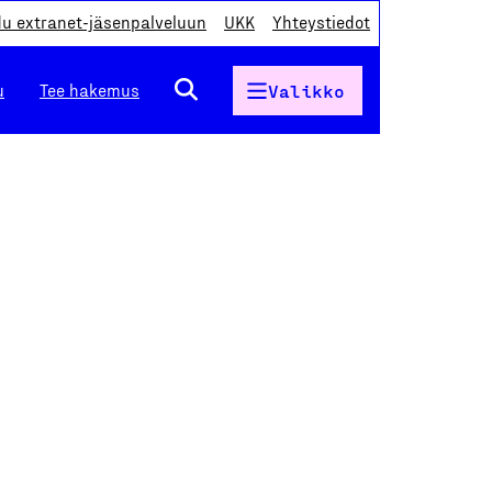
du extranet-jäsenpalveluun
UKK
Yhteystiedot
u
Tee hakemus
Valikko