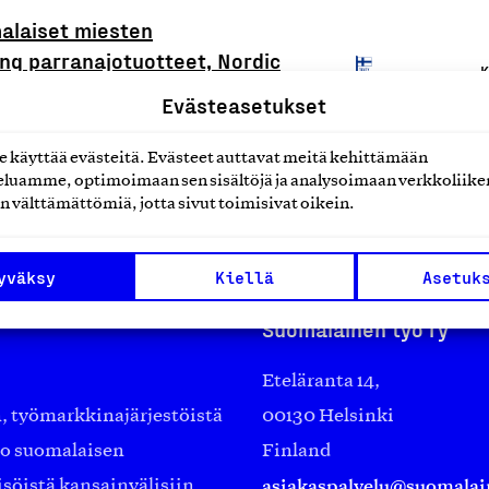
alaiset miesten
ing parranajotuotteet, Nordic
K
Evästeasetukset
käyttää evästeitä. Evästeet auttavat meitä kehittämään
luamme, optimoimaan sen sisältöjä ja analysoimaan verkkoliike
n välttämättömiä, jotta sivut toimisivat oikein.
yväksy
Kiellä
Asetuk
Suomalainen työ ry
Eteläranta 14,
työmarkkinajärjestöistä
00130 Helsinki
ko suomalaisen
Finland
asiakaspalvelu@suomalai
isöistä kansainvälisiin