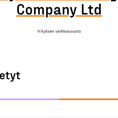
Company Ltd
Yrityksen verkkosivusto
etyt