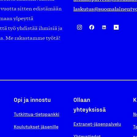
laskutus@suomalainentyo
0 vuotta sitten edistämään
amaan ylpeyttä
ä työ yhdistää ihmisiä ja
aa. Me rakastamme työtä!
Opi ja innostu
Ollaan
K
yhteyksissä
Tutkittua-tietopankki
N
Extranet-jäsenpalvelu
Koulutukset jäsenille
T
Yhteystiedot
p