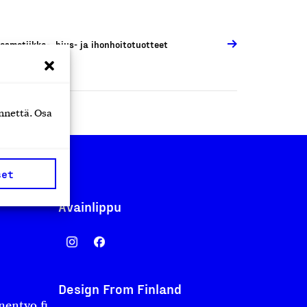
osmetiikka-, hius- ja ihonhoitotuotteet
nnettä. Osa
set
Avainlippu
Design From Finland
nentyo.fi