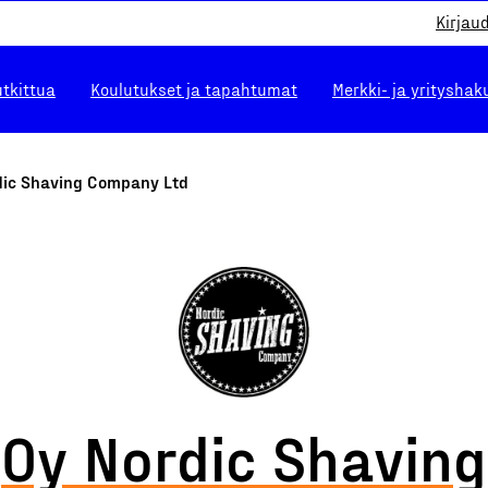
Kirjau
utkittua
Koulutukset ja tapahtumat
Merkki- ja yrityshak
dic Shaving Company Ltd
Oy Nordic Shaving