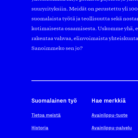
suuryrityksiin. Meidät on perustettu yli 10
suomalaista työtä ja teollisuutta sekä nost
kotimaisesta osaamisesta. Uskomme yhä, ett
rakentaa vahvaa, elinvoimaista yhteiskunt
Sanoimmeko sen jo?
Suomalainen työ
Hae merkkiä
Tietoa meistä
Avainlippu-tuote
Historia
Avainlippu-palvelu