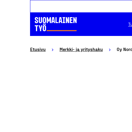
T
Etusivu
Merkki- ja yrityshaku
Oy Nor