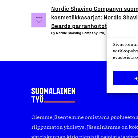
Nordic Shaving Companyn suom
kosmetiikkasarjat: Nordic Shav
Beards parranhoitotuotteet
Oy Nordic Shaving Company Ltd, Tuote
Sivustomme 
verkkopalve
evästeistä o
H
Olemme jäsentemme omistama puolueeton, 
riippumaton yhdistys. Jäseninämme on ko
yhteiskunnan kirjo pienistä pajoista ja yhte