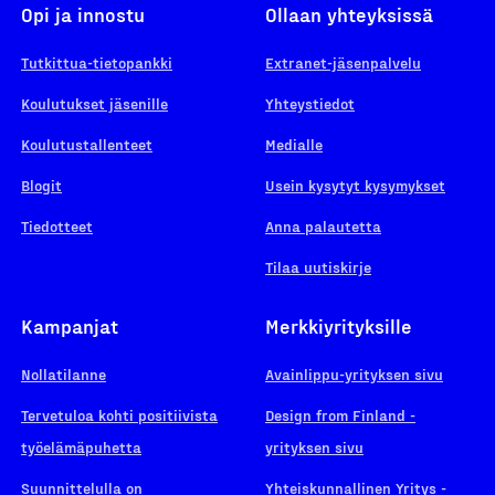
Opi ja innostu
Ollaan yhteyksissä
Tutkittua-tietopankki
Extranet-jäsenpalvelu
Koulutukset jäsenille
Yhteystiedot
Koulutustallenteet
Medialle
Blogit
Usein kysytyt kysymykset
Tiedotteet
Anna palautetta
Tilaa uutiskirje
Kampanjat
Merkkiyrityksille
Nollatilanne
Avainlippu-yrityksen sivu
Tervetuloa kohti positiivista
Design from Finland -
työelämäpuhetta
yrityksen sivu
Suunnittelulla on
Yhteiskunnallinen Yritys -