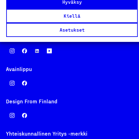
Eteläranta 14,
Hyväksy
00130 Helsinki
Kiellä
Finland
asiakaspalvelu@suomalainentyo.fi
Asetukset
laskutus@suomalainentyo.fi
Avainlippu
Design From Finland
Yhteiskunnallinen Yritys -merkki