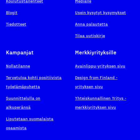
Koulutustallenteet
Medialle
Blogit
Usein kysytyt kysymykset
Tiedotteet
Anna palautetta
Tilaa uutiskirje
Kampanjat
Merkkiyrityksille
Nollatilanne
Avainlippu-yrityksen sivu
Tervetuloa kohti positiivista
Design from Finland -
työelämäpuhetta
yrityksen sivu
Suunnittelulla on
Yhteiskunnallinen Yritys -
alkuperänsä
merkkiyrityksen sivu
Liputetaan suomalaista
osaamista