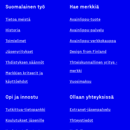
Suomalainen työ
Hae merkkiä
Tietoa meistä
Avainlippu-tuote
Historia
Avainlippu-palvelu
Toimielimet
Avainlippu-verkkokauppa
Jäsenyritykset
Design from Finland
Yhdistyksen säännöt
Yhteiskunnallinen yritys -
merkki
Merkkien kriteerit ja
käyttöehdot
Vuosimaksu
Opi ja innostu
Ollaan yhteyksissä
Tutkittua-tietopankki
Extranet-jäsenpalvelu
Koulutukset jäsenille
Yhteystiedot