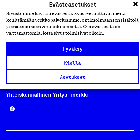
Evästeasetukset
Sivustomme käyttää evästeitä. Evästeet auttavat meitä
kehittämään verkkopalveluamme, optimoimaan sen sisältöjä
ja analysoimaan verkkoliikennettä. Osa evästeistä on
Avainlippu
välttämättömiä, jotta sivut toimisivat oikein.
Hyväksy
Design From Finland
Kiellä
Asetukset
Yhteiskunnallinen Yritys -merkki