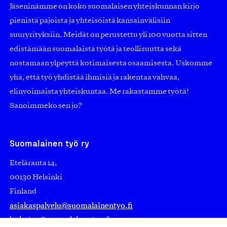
Jäseninämme on koko suomalaisen yhteiskunnan kirjo
pienistä pajoista ja yhteisöistä kansainvälisiin
suuryrityksiin. Meidät on perustettu yli 100 vuotta sitten
edistämään suomalaista työtä ja teollisuutta sekä
nostamaan ylpeyttä kotimaisesta osaamisesta. Uskomme
yhä, että työ yhdistää ihmisiä ja rakentaa vahvaa,
elinvoimaista yhteiskuntaa. Me rakastamme työtä!
Sanoimmeko sen jo?
Suomalainen työ ry
Eteläranta 14,
00130 Helsinki
Finland
asiakaspalvelu@suomalainentyo.fi
laskutus@suomalainentyo.fi