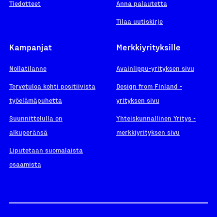
Tiedotteet
Anna palautetta
Tilaa uutiskirje
Kampanjat
Merkkiyrityksille
Nollatilanne
Avainlippu-yrityksen sivu
Tervetuloa kohti positiivista
Design from Finland -
työelämäpuhetta
yrityksen sivu
Suunnittelulla on
Yhteiskunnallinen Yritys -
alkuperänsä
merkkiyrityksen sivu
Liputetaan suomalaista
osaamista