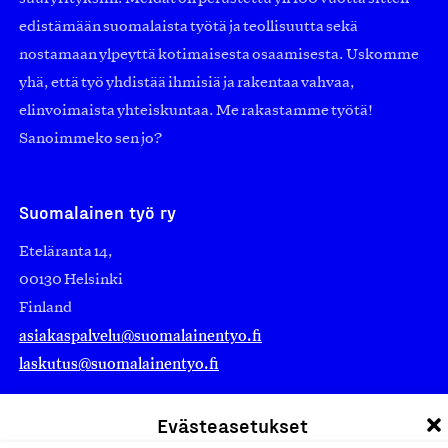
edistämään suomalaista työtä ja teollisuutta sekä
nostamaan ylpeyttä kotimaisesta osaamisesta. Uskomme
yhä, että työ yhdistää ihmisiä ja rakentaa vahvaa,
elinvoimaista yhteiskuntaa. Me rakastamme työtä!
Sanoimmeko sen jo?
Suomalainen työ ry
Eteläranta 14,
00130 Helsinki
Finland
asiakaspalvelu@suomalainentyo.fi
laskutus@suomalainentyo.fi
Evästeasetukset