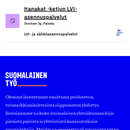
Hanakat -ketjun LVI-
asennuspalvelut
Onninen Oy, Palvelu
LVI- ja sähköasennuspalvelut
Olemme jäsentemme omistama puolueeton,
työmarkkinajärjestöistä riippumaton yhdistys.
Jäseninämme on koko suomalaisen yhteiskunnan kirjo
pienistä pajoista ja yhteisöistä kansainvälisiin
suuryrityksiin. Meidät on perustettu yli 100 vuotta sitten