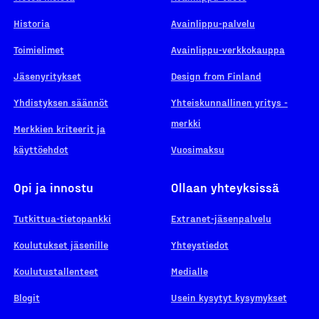
Historia
Avainlippu-palvelu
Toimielimet
Avainlippu-verkkokauppa
Jäsenyritykset
Design from Finland
Yhdistyksen säännöt
Yhteiskunnallinen yritys -
merkki
Merkkien kriteerit ja
käyttöehdot
Vuosimaksu
Opi ja innostu
Ollaan yhteyksissä
Tutkittua-tietopankki
Extranet-jäsenpalvelu
Koulutukset jäsenille
Yhteystiedot
Koulutustallenteet
Medialle
Blogit
Usein kysytyt kysymykset