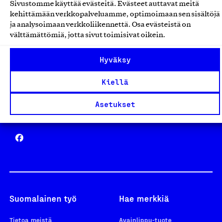
Sivustomme käyttää evästeitä. Evästeet auttavat meitä
Avainlippu
kehittämään verkkopalveluamme, optimoimaan sen sisältöjä
ja analysoimaan verkkoliikennettä. Osa evästeistä on
välttämättömiä, jotta sivut toimisivat oikein.
Hyväksy
Design From Finland
Kiellä
Asetukset
Yhteiskunnallinen Yritys -merkki
Suomalainen työ
Hae merkkiä
Tietoa meistä
Avainlippu-tuote