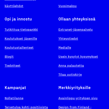
käyttöehdot
Vuosimaksu
Opi ja innostu
Ollaan yhteyksissä
Tutkittua-tietopankki
Extranet-jäsenpalvelu
Koulutukset jäsenille
Yhteystiedot
Koulutustallenteet
Medialle
Blogit
Usein kysytyt kysymykset
Tiedotteet
Anna palautetta
Tilaa uutiskirje
Kampanjat
Merkkiyrityksille
Nollatilanne
Avainlippu-yrityksen sivu
Tervetuloa kohti positiivista
Design from Finland -