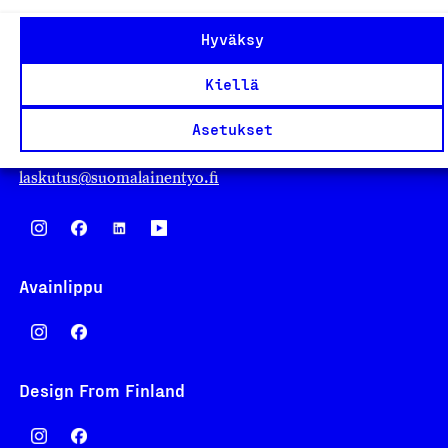
Suomalainen työ ry
Hyväksy
Eteläranta 14,
Kiellä
00130 Helsinki
Finland
Asetukset
asiakaspalvelu@suomalainentyo.fi
laskutus@suomalainentyo.fi
Avainlippu
Design From Finland