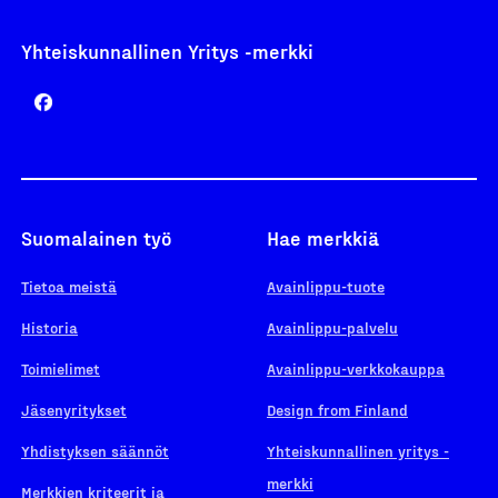
Yhteiskunnallinen Yritys -merkki
Suomalainen työ
Hae merkkiä
Tietoa meistä
Avainlippu-tuote
Historia
Avainlippu-palvelu
Toimielimet
Avainlippu-verkkokauppa
Jäsenyritykset
Design from Finland
Yhdistyksen säännöt
Yhteiskunnallinen yritys -
merkki
Merkkien kriteerit ja