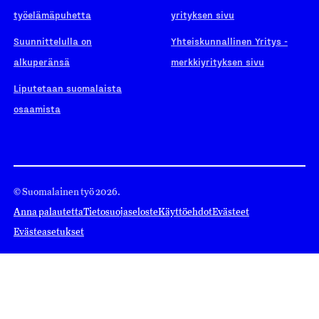
työelämäpuhetta
yrityksen sivu
Suunnittelulla on
Yhteiskunnallinen Yritys -
alkuperänsä
merkkiyrityksen sivu
Liputetaan suomalaista
osaamista
© Suomalainen työ 2026.
Anna palautetta
Tietosuojaseloste
Käyttöehdot
Evästeet
Evästeasetukset