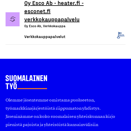
Oy Esco Ab - heater.fi -
esconet.fi
verkkokauppapalvelu
Oy Esco Ab, Verkkokauppa
Verkkokauppapalvelut
Olemme jäsentemme omistama puolueeton,
työmarkkinajärjestöistä riippumaton yhdistys.
Jäseninämme on koko suomalaisen yhteiskunnan kirjo
pienistä pajoista ja yhteisöistä kansainvälisiin