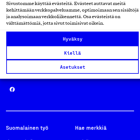
Sivustomme käyttää evästeitä. Evästeet auttavat meitä
Avainlippu
kehittämään verkkopalveluamme, optimoimaan sen sisältöjä
ja analysoimaan verkkoliikennettä. Osa evästeistä on
välttämättömiä, jotta sivut toimisivat oikein.
Hyväksy
Design From Finland
Kiellä
Asetukset
Yhteiskunnallinen Yritys -merkki
Suomalainen työ
Hae merkkiä