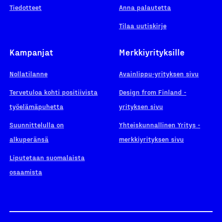
Tiedotteet
Anna palautetta
Tilaa uutiskirje
Kampanjat
Merkkiyrityksille
Nollatilanne
Avainlippu-yrityksen sivu
Tervetuloa kohti positiivista
Design from Finland -
työelämäpuhetta
yrityksen sivu
Suunnittelulla on
Yhteiskunnallinen Yritys -
alkuperänsä
merkkiyrityksen sivu
Liputetaan suomalaista
osaamista