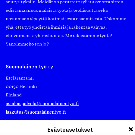
suuryrityksiin. Meidät on perustettu yli 100 vuotta sitten
edistämään suomalaista työtä ja teollisuutta sekä
nostamaan ylpeyttä kotimaisesta osaamisesta. Uskomme
yhä, että työ yhdistää ihmisiä ja rakentaa vahvaa,
elinvoimaista yhteiskuntaa. Me rakastamme työtä!
Sanoimmeko sen jo?
Suomalainen työ ry
Eteläranta 14,
00130 Helsinki
Finland
asiakaspalvelu@suomalainentyo.fi
laskutus@suomalainentyo.fi
Evästeasetukset