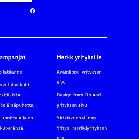
ampanjat
Merkkiyrityksille
ollatilanne
Avainlippu-yrityksen
sivu
ervetuloa kohti
ositiivista
Design from Finland -
yöelämäpuhetta
yrityksen sivu
uunnittelulla on
Yhteiskunnallinen
lkuperänsä
Yritys -merkkiyrityksen
sivu