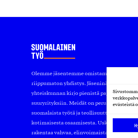
Olemme jäsentemme omistama puolueeton, 
riippumaton yhdistys. Jäseninämme on ko
Sivustomme 
yhteiskunnan kirjo pienistä pajoista ja yhte
verkkopalve
suuryrityksiin. Meidät on perustettu yli 10
evästeistä o
suomalaista työtä ja teollisuutta sekä nost
kotimaisesta osaamisesta. Uskomme yhä, ett
H
rakentaa vahvaa, elinvoimaista yhteiskunt