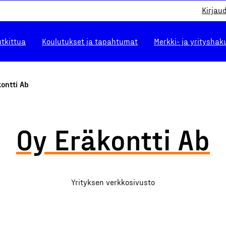
Kirjau
utkittua
Koulutukset ja tapahtumat
Merkki- ja yrityshak
ontti Ab
Oy Eräkontti Ab
Yrityksen verkkosivusto