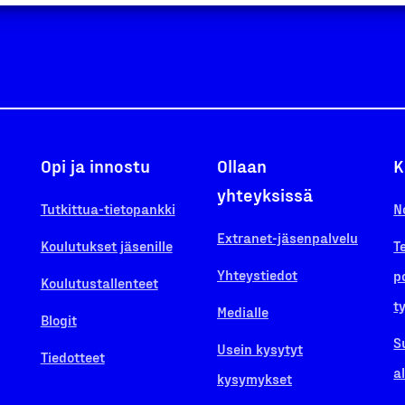
Opi ja innostu
Ollaan
K
yhteyksissä
Tutkittua-tietopankki
N
Extranet-jäsenpalvelu
Koulutukset jäsenille
T
Yhteystiedot
p
Koulutustallenteet
t
Medialle
Blogit
S
Usein kysytyt
Tiedotteet
a
kysymykset