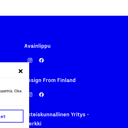
Avainlippu
Design From Finland
nentyo.fi
nnettä. Osa
.fi
Yhteiskunnallinen Yritys -
set
merkki