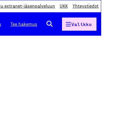
du extranet-jäsenpalveluun
UKK
Yhteystiedot
u
Tee hakemus
Valikko