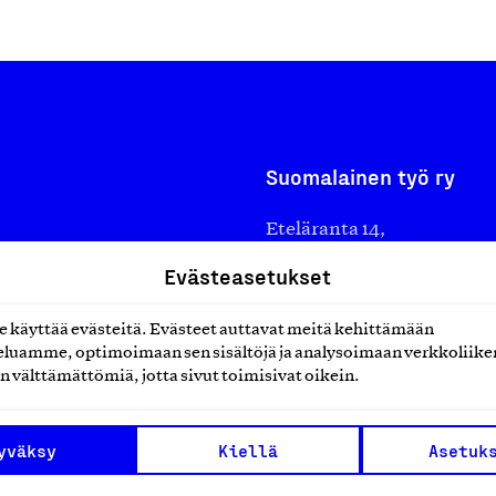
Suomalainen työ ry
Eteläranta 14,
työmarkkinajärjestöistä
00130 Helsinki
Evästeasetukset
ko suomalaisen
Finland
käyttää evästeitä. Evästeet auttavat meitä kehittämään
asiakaspalvelu@suomalai
isöistä kansainvälisiin
luamme, optimoimaan sen sisältöjä ja analysoimaan verkkoliike
laskutus@suomalainentyo
0 vuotta sitten edistämään
n välttämättömiä, jotta sivut toimisivat oikein.
amaan ylpeyttä
ä työ yhdistää ihmisiä ja
yväksy
Kiellä
Asetuk
aa. Me rakastamme työtä!