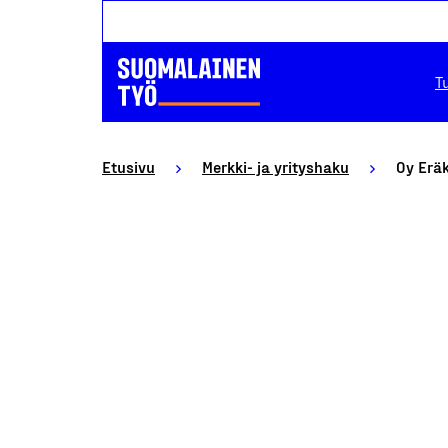
T
Etusivu
Merkki- ja yrityshaku
Oy Eräk