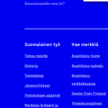
Sanoimmeko sen jo?
Suomalainen työ
Hae merkkiä
Tietoa meistä
Avainlippu-tuote
Historia
Avainlippu-palvelu
Toimielimet
Avainlippu-
verkkokauppa
Jäsenyritykset
Design from Finland
Yhdistyksen säännöt
Yhteiskunnallinen
Merkkien kriteerit ja