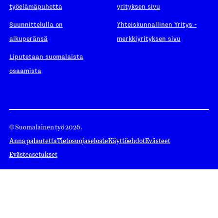
työelämäpuhetta
yrityksen sivu
Suunnittelulla on
Yhteiskunnallinen Yritys -
alkuperänsä
merkkiyrityksen sivu
Liputetaan suomalaista
osaamista
© Suomalainen työ 2026.
Anna palautetta
Tietosuojaseloste
Käyttöehdot
Evästeet
Evästeasetukset