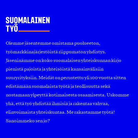
Olemme jäsentemme omistama puolueeton,
työmarkkinajärjestöistä riippumaton yhdistys.
Jäseninämme on koko suomalaisen yhteiskunnan kirjo
pienistä pajoista ja yhteisöistä kansainvälisiin
suuryrityksiin. Meidät on perustettu yli 100 vuotta sitten
edistämään suomalaista työtä ja teollisuutta sekä
nostamaan ylpeyttä kotimaisesta osaamisesta. Uskomme
yhä, että työ yhdistää ihmisiä ja rakentaa vahvaa,
elinvoimaista yhteiskuntaa. Me rakastamme työtä!
Sanoimmeko sen jo?