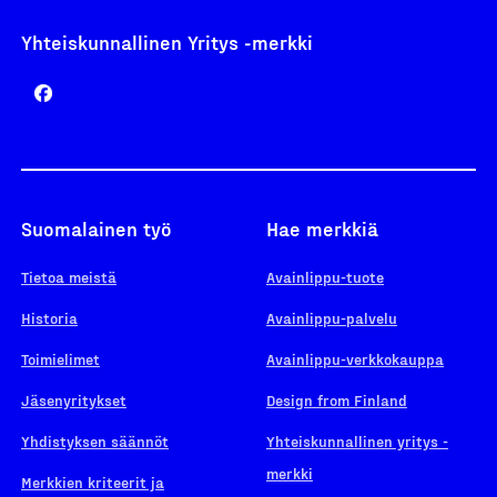
Yhteiskunnallinen Yritys -merkki
Suomalainen työ
Hae merkkiä
Tietoa meistä
Avainlippu-tuote
Historia
Avainlippu-palvelu
Toimielimet
Avainlippu-verkkokauppa
Jäsenyritykset
Design from Finland
Yhdistyksen säännöt
Yhteiskunnallinen yritys -
merkki
Merkkien kriteerit ja