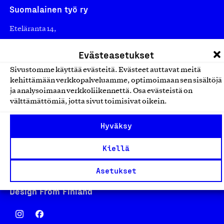
Suomalainen työ ry
Eteläranta 14,
00130 Helsinki
Evästeasetukset
Finland
asiakaspalvelu@suomalainentyo.fi
Sivustomme käyttää evästeitä. Evästeet auttavat meitä
kehittämään verkkopalveluamme, optimoimaan sen sisältöjä
laskutus@suomalainentyo.fi
ja analysoimaan verkkoliikennettä. Osa evästeistä on
välttämättömiä, jotta sivut toimisivat oikein.
Hyväksy
Avainlippu
Kiellä
Asetukset
Design From Finland