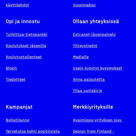
käyttöehdot
Vuosimaksu
Opi ja innostu
Ollaan yhteyksissä
Tutkittua-tietopankki
Extranet-jäsenpalvelu
Koulutukset jäsenille
Yhteystiedot
Koulutustallenteet
Medialle
Blogit
Usein kysytyt kysymykset
Tiedotteet
Anna palautetta
Tilaa uutiskirje
Kampanjat
Merkkiyrityksille
Nollatilanne
Avainlippu-yrityksen sivu
Tervetuloa kohti positiivista
Design from Finland -