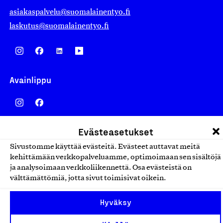
asiakaspalvelu@suomalainentyo.fi
laskutus@suomalainentyo.fi
Avainlippu
Evästeasetukset
Design From Finland
Sivustomme käyttää evästeitä. Evästeet auttavat meitä
kehittämään verkkopalveluamme, optimoimaan sen sisältöjä
ja analysoimaan verkkoliikennettä. Osa evästeistä on
välttämättömiä, jotta sivut toimisivat oikein.
Yhteiskunnallinen Yritys -merkki
Hyväksy