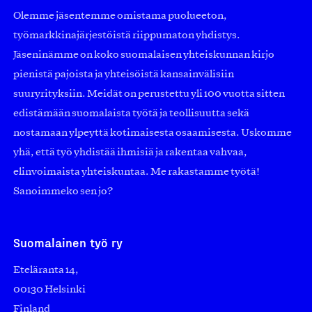
Olemme jäsentemme omistama puolueeton,
työmarkkinajärjestöistä riippumaton yhdistys.
Jäseninämme on koko suomalaisen yhteiskunnan kirjo
pienistä pajoista ja yhteisöistä kansainvälisiin
suuryrityksiin. Meidät on perustettu yli 100 vuotta sitten
edistämään suomalaista työtä ja teollisuutta sekä
nostamaan ylpeyttä kotimaisesta osaamisesta. Uskomme
yhä, että työ yhdistää ihmisiä ja rakentaa vahvaa,
elinvoimaista yhteiskuntaa. Me rakastamme työtä!
Sanoimmeko sen jo?
Suomalainen työ ry
Eteläranta 14,
00130 Helsinki
Finland