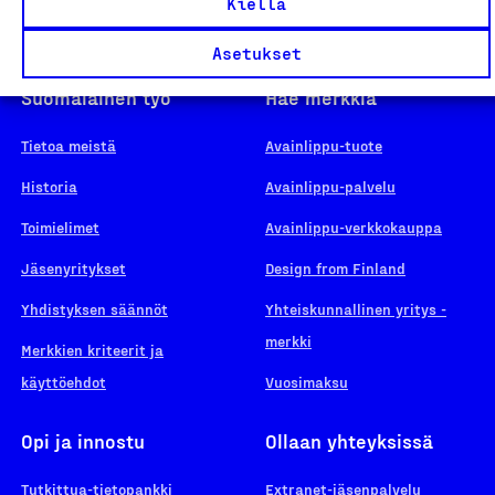
Kiellä
Asetukset
Suomalainen työ
Hae merkkiä
Tietoa meistä
Avainlippu-tuote
Historia
Avainlippu-palvelu
Toimielimet
Avainlippu-verkkokauppa
Jäsenyritykset
Design from Finland
Yhdistyksen säännöt
Yhteiskunnallinen yritys -
merkki
Merkkien kriteerit ja
käyttöehdot
Vuosimaksu
Opi ja innostu
Ollaan yhteyksissä
Tutkittua-tietopankki
Extranet-jäsenpalvelu