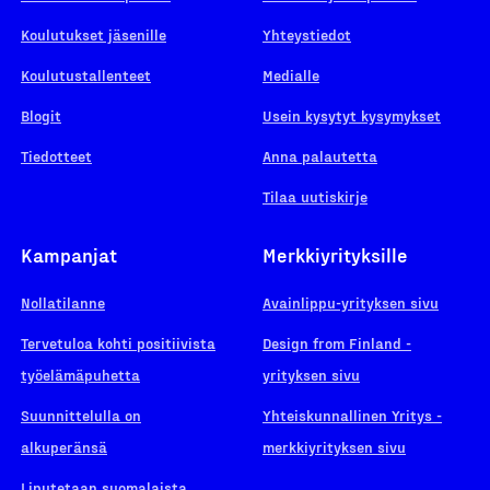
Koulutukset jäsenille
Yhteystiedot
Koulutustallenteet
Medialle
Blogit
Usein kysytyt kysymykset
Tiedotteet
Anna palautetta
Tilaa uutiskirje
Kampanjat
Merkkiyrityksille
Nollatilanne
Avainlippu-yrityksen sivu
Tervetuloa kohti positiivista
Design from Finland -
työelämäpuhetta
yrityksen sivu
Suunnittelulla on
Yhteiskunnallinen Yritys -
alkuperänsä
merkkiyrityksen sivu
Liputetaan suomalaista