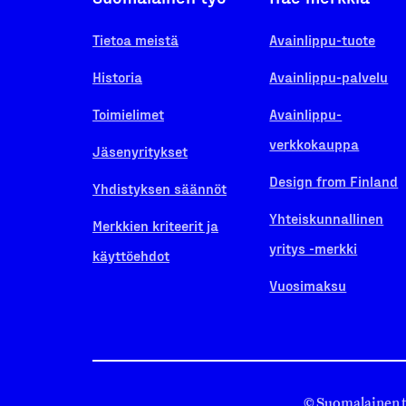
Tietoa meistä
Avainlippu-tuote
Historia
Avainlippu-palvelu
Toimielimet
Avainlippu-
verkkokauppa
Jäsenyritykset
Design from Finland
Yhdistyksen säännöt
Yhteiskunnallinen
Merkkien kriteerit ja
yritys -merkki
käyttöehdot
Vuosimaksu
© Suomalainen 