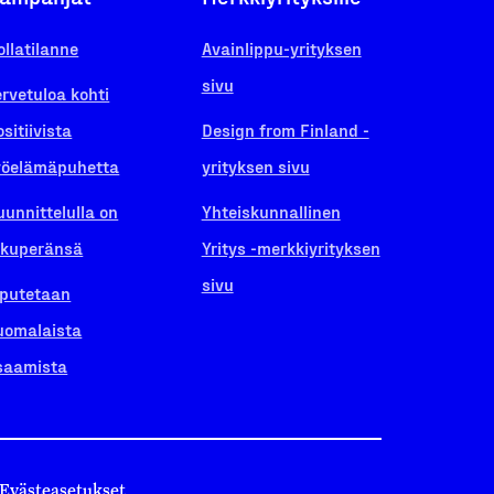
ollatilanne
Avainlippu-yrityksen
sivu
ervetuloa kohti
ositiivista
Design from Finland -
yöelämäpuhetta
yrityksen sivu
uunnittelulla on
Yhteiskunnallinen
lkuperänsä
Yritys -merkkiyrityksen
sivu
iputetaan
uomalaista
saamista
Evästeasetukset