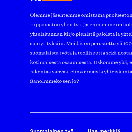
Olemme jäsentemme omistama puolueeton, 
riippumaton yhdistys. Jäseninämme on ko
yhteiskunnan kirjo pienistä pajoista ja yhte
suuryrityksiin. Meidät on perustettu yli 10
suomalaista työtä ja teollisuutta sekä nost
kotimaisesta osaamisesta. Uskomme yhä, ett
rakentaa vahvaa, elinvoimaista yhteiskunt
Sanoimmeko sen jo?
Suomalainen työ
Hae merkkiä