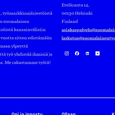
Eteläranta 14,
työmarkkinajärjestöistä
00130 Helsinki
ko suomalaisen
Finland
asiakaspalvelu@suomalai
isöistä kansainvälisiin
laskutus@suomalainentyo
0 vuotta sitten edistämään
amaan ylpeyttä
ä työ yhdistää ihmisiä ja
aa. Me rakastamme työtä!
Opi ja innostu
Ollaan
K