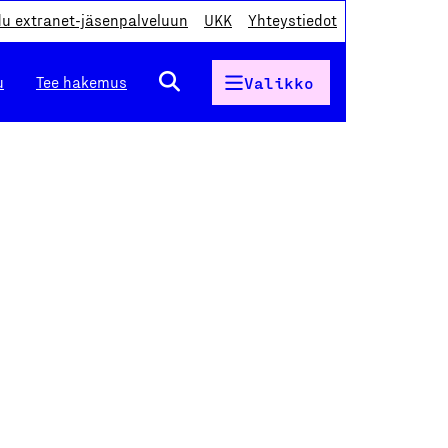
du extranet-jäsenpalveluun
UKK
Yhteystiedot
u
Tee hakemus
Valikko