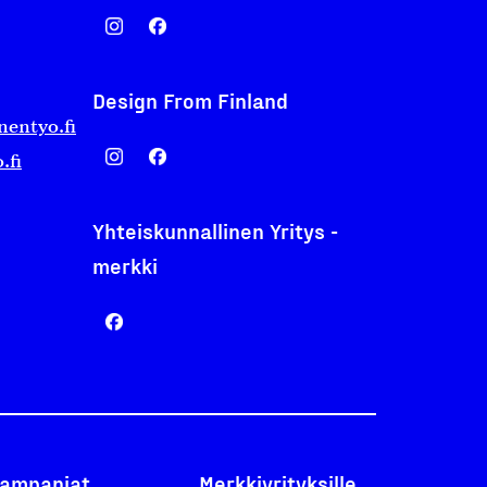
Design From Finland
nentyo.fi
.fi
Yhteiskunnallinen Yritys -
merkki
ampanjat
Merkkiyrityksille