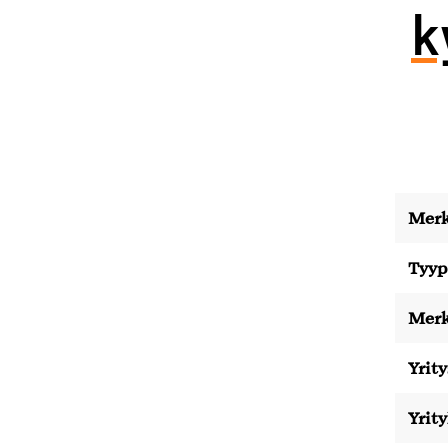
k
Merk
Tyyp
Merk
Yrity
Yrit