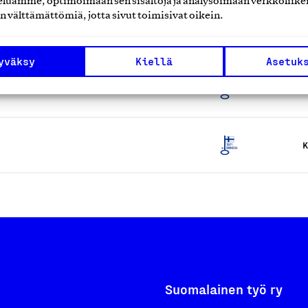
luamme, optimoimaan sen sisältöjä ja analysoimaan verkkoliike
n välttämättömiä, jotta sivut toimisivat oikein.
K
yväksy
Kiellä
Asetuk
K
K
Suomalainen työ ry