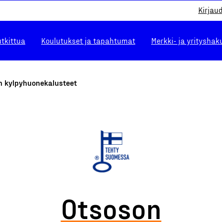
Kirjau
utkittua
Koulutukset ja tapahtumat
Merkki- ja yrityshak
n kylpyhuonekalusteet
Otsoson