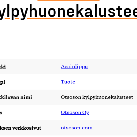
ylpyhuonekaluste
ki
Avainlippu
pi
Tuote
kiluvan nimi
Otsoson kylpyhuonekalusteet
s
Otsoson Oy
yksen verkkosivut
otsoson.com