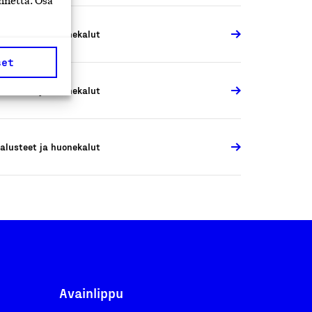
nnettä. Osa
alusteet ja huonekalut
set
alusteet ja huonekalut
alusteet ja huonekalut
Avainlippu