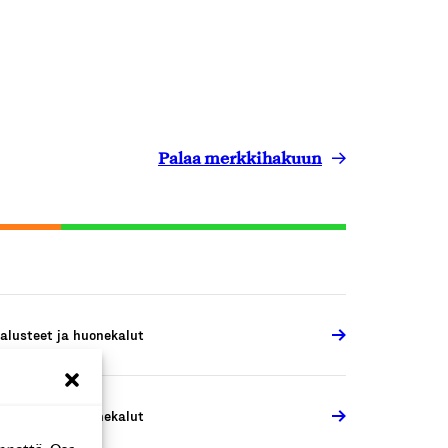
Palaa merkkihakuun
alusteet ja huonekalut
alusteet ja huonekalut