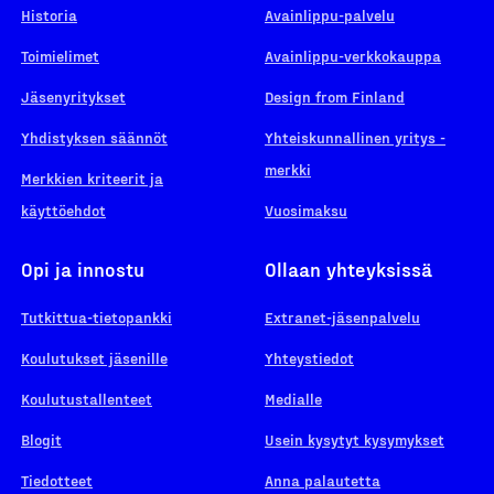
Historia
Avainlippu-palvelu
Toimielimet
Avainlippu-verkkokauppa
Jäsenyritykset
Design from Finland
Yhdistyksen säännöt
Yhteiskunnallinen yritys -
merkki
Merkkien kriteerit ja
käyttöehdot
Vuosimaksu
Opi ja innostu
Ollaan yhteyksissä
Tutkittua-tietopankki
Extranet-jäsenpalvelu
Koulutukset jäsenille
Yhteystiedot
Koulutustallenteet
Medialle
Blogit
Usein kysytyt kysymykset
Tiedotteet
Anna palautetta