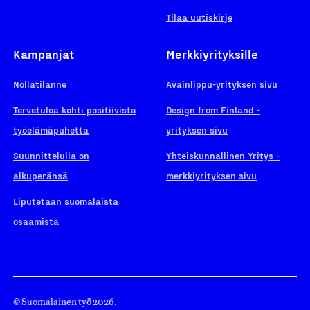
Tilaa uutiskirje
Kampanjat
Merkkiyrityksille
Nollatilanne
Avainlippu-yrityksen sivu
Tervetuloa kohti positiivista
Design from Finland -
työelämäpuhetta
yrityksen sivu
Suunnittelulla on
Yhteiskunnallinen Yritys -
alkuperänsä
merkkiyrityksen sivu
Liputetaan suomalaista
osaamista
© Suomalainen työ 2026.