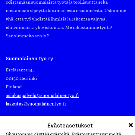
edistämään suomalaista työtä ja teollisuutta sekä
nostamaan ylpeyttä kotimaisesta osaamisesta. Uskomme
yhä, että työ yhdistää ihmisiä ja rakentaa vahvaa,
elinvoimaista yhteiskuntaa. Me rakastamme työtä!
Sanoimmeko sen jo?
Suomalainen työ ry
Eteläranta 14,
00130 Helsinki
Finland
asiakaspalvelu@suomalainentyo.fi
laskutus@suomalainentyo.fi
Evästeasetukset
Sivustomme käyttää evästeitä. Evästeet auttavat meitä