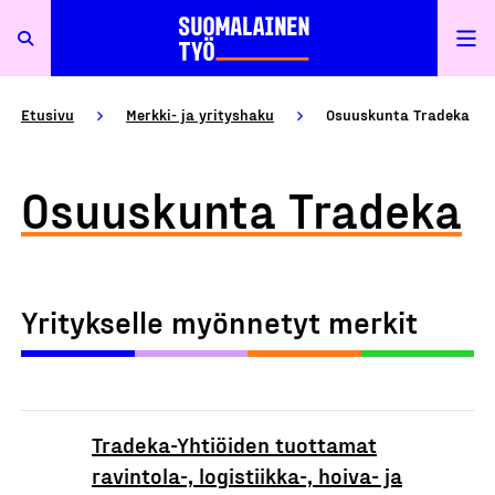
Etusivu
Merkki- ja yrityshaku
Osuuskunta Tradeka
Osuuskunta Tradeka
Yritykselle myönnetyt merkit
Tradeka-Yhtiöiden tuottamat
ravintola-, logistiikka-, hoiva- ja