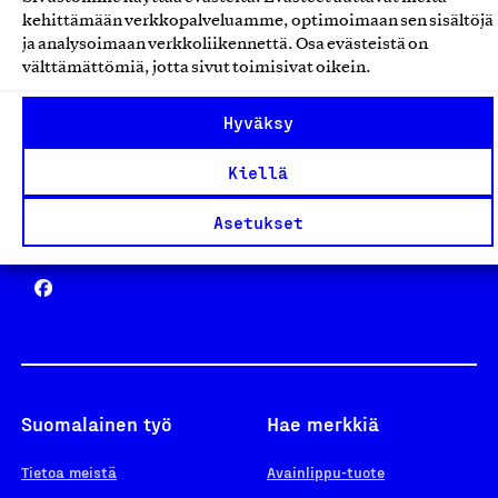
Avainlippu
kehittämään verkkopalveluamme, optimoimaan sen sisältöjä
ja analysoimaan verkkoliikennettä. Osa evästeistä on
välttämättömiä, jotta sivut toimisivat oikein.
Design From Finland
Hyväksy
Kiellä
Asetukset
Yhteiskunnallinen Yritys -merkki
Suomalainen työ
Hae merkkiä
Tietoa meistä
Avainlippu-tuote