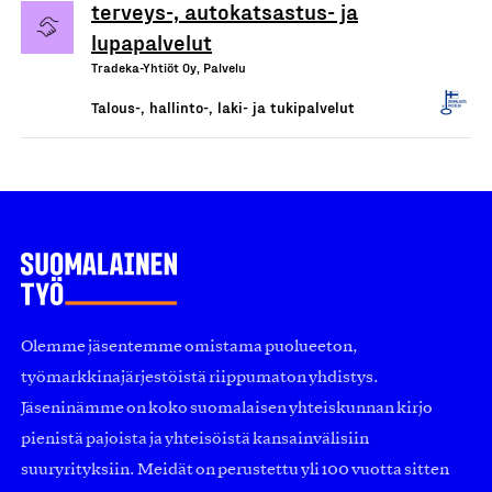
terveys-, autokatsastus- ja
lupapalvelut
Tradeka-Yhtiöt Oy, Palvelu
Talous-, hallinto-, laki- ja tukipalvelut
Olemme jäsentemme omistama puolueeton,
työmarkkinajärjestöistä riippumaton yhdistys.
Jäseninämme on koko suomalaisen yhteiskunnan kirjo
pienistä pajoista ja yhteisöistä kansainvälisiin
suuryrityksiin. Meidät on perustettu yli 100 vuotta sitten