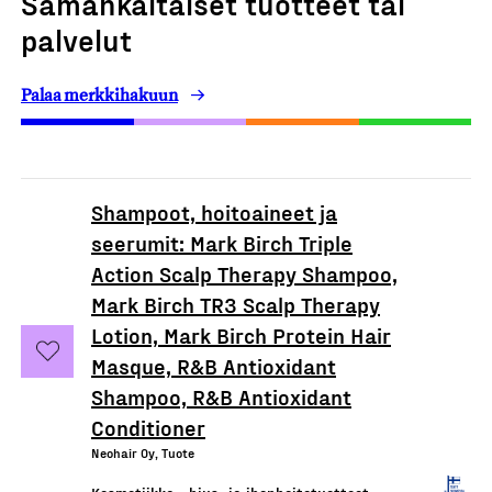
Samankaltaiset tuotteet tai
palvelut
Palaa merkkihakuun
Shampoot, hoitoaineet ja
seerumit: Mark Birch Triple
Action Scalp Therapy Shampoo,
Mark Birch TR3 Scalp Therapy
Lotion, Mark Birch Protein Hair
Masque, R&B Antioxidant
Shampoo, R&B Antioxidant
Conditioner
Neohair Oy, Tuote