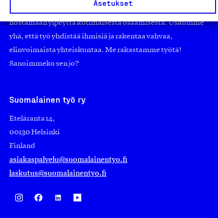
Asetukset
edistämään suomalaista työtä ja teollisuutta sekä
nostamaan ylpeyttä kotimaisesta osaamisesta. Uskomme
yhä, että työ yhdistää ihmisiä ja rakentaa vahvaa,
elinvoimaista yhteiskuntaa. Me rakastamme työtä!
Sanoimmeko sen jo?
Suomalainen työ ry
Eteläranta 14,
00130 Helsinki
Finland
asiakaspalvelu@suomalainentyo.fi
laskutus@suomalainentyo.fi