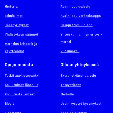
Historia
Avainlippu-palvelu
Toimielimet
Avainlippu-verkkokauppa
Jäsenyritykset
Design from Finland
Yhdistyksen säännöt
Yhteiskunnallinen yritys -
merkki
Merkkien kriteerit ja
käyttöehdot
Vuosimaksu
Opi ja innostu
Ollaan yhteyksissä
Tutkittua-tietopankki
Extranet-jäsenpalvelu
Koulutukset jäsenille
Yhteystiedot
Koulutustallenteet
Medialle
Blogit
Usein kysytyt kysymykset
Tiedotteet
Anna palautetta