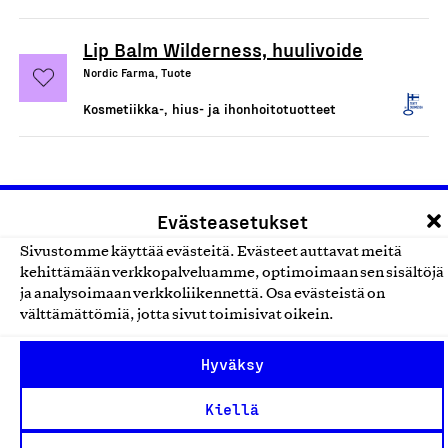
Lip Balm Wilderness, huulivoide
Nordic Farma, Tuote
Kosmetiikka-, hius- ja ihonhoitotuotteet
Evästeasetukset
Sivustomme käyttää evästeitä. Evästeet auttavat meitä
kehittämään verkkopalveluamme, optimoimaan sen sisältöjä
ja analysoimaan verkkoliikennettä. Osa evästeistä on
välttämättömiä, jotta sivut toimisivat oikein.
Olemme jäsentemme omistama puolueeton,
työmarkkinajärjestöistä riippumaton yhdistys.
Hyväksy
Jäseninämme on koko suomalaisen yhteiskunnan kirjo
Kiellä
pienistä pajoista ja yhteisöistä kansainvälisiin
suuryrityksiin. Meidät on perustettu yli 100 vuotta sitten