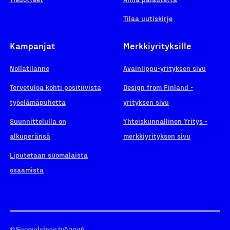
Tilaa uutiskirje
Kampanjat
Merkkiyrityksille
Nollatilanne
Avainlippu-yrityksen sivu
Tervetuloa kohti positiivista
Design from Finland -
työelämäpuhetta
yrityksen sivu
Suunnittelulla on
Yhteiskunnallinen Yritys -
alkuperänsä
merkkiyrityksen sivu
Liputetaan suomalaista
osaamista
© Suomalainen työ 2026.