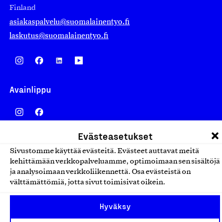
Finland
asiakaspalvelu@suomalainentyo.fi
laskutus@suomalainentyo.fi
Avainlippu
Evästeasetukset
Design From Finland
Sivustomme käyttää evästeitä. Evästeet auttavat meitä
kehittämään verkkopalveluamme, optimoimaan sen sisältöjä
ja analysoimaan verkkoliikennettä. Osa evästeistä on
välttämättömiä, jotta sivut toimisivat oikein.
Yhteiskunnallinen Yritys -merkki
Hyväksy