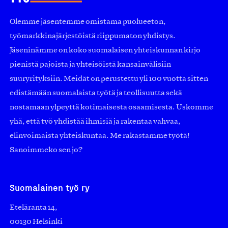
Olemme jäsentemme omistama puolueeton,
työmarkkinajärjestöistä riippumaton yhdistys.
Jäseninämme on koko suomalaisen yhteiskunnan kirjo
pienistä pajoista ja yhteisöistä kansainvälisiin
suuryrityksiin. Meidät on perustettu yli 100 vuotta sitten
edistämään suomalaista työtä ja teollisuutta sekä
nostamaan ylpeyttä kotimaisesta osaamisesta. Uskomme
yhä, että työ yhdistää ihmisiä ja rakentaa vahvaa,
elinvoimaista yhteiskuntaa. Me rakastamme työtä!
Sanoimmeko sen jo?
Suomalainen työ ry
Eteläranta 14,
00130 Helsinki