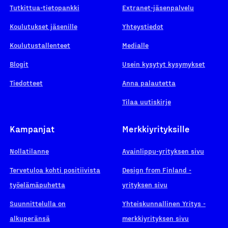
Tutkittua-tietopankki
Extranet-jäsenpalvelu
Koulutukset jäsenille
Yhteystiedot
Koulutustallenteet
Medialle
Blogit
Usein kysytyt kysymykset
Tiedotteet
Anna palautetta
Tilaa uutiskirje
Kampanjat
Merkkiyrityksille
Nollatilanne
Avainlippu-yrityksen sivu
Tervetuloa kohti positiivista
Design from Finland -
työelämäpuhetta
yrityksen sivu
Suunnittelulla on
Yhteiskunnallinen Yritys -
alkuperänsä
merkkiyrityksen sivu