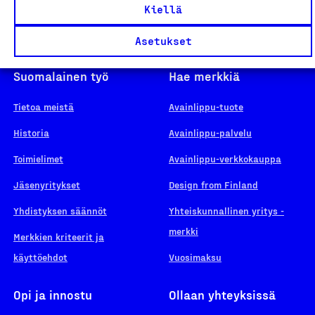
Kiellä
Asetukset
Suomalainen työ
Hae merkkiä
Tietoa meistä
Avainlippu-tuote
Historia
Avainlippu-palvelu
Toimielimet
Avainlippu-verkkokauppa
Jäsenyritykset
Design from Finland
Yhdistyksen säännöt
Yhteiskunnallinen yritys -
merkki
Merkkien kriteerit ja
käyttöehdot
Vuosimaksu
Opi ja innostu
Ollaan yhteyksissä