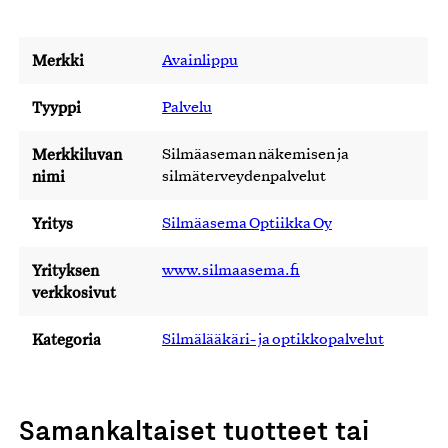
Merkki
Avainlippu
Tyyppi
Palvelu
Merkkiluvan
Silmäaseman näkemisen ja
nimi
silmäterveydenpalvelut
Yritys
Silmäasema Optiikka Oy
Yrityksen
www.silmaasema.fi
verkkosivut
Kategoria
Silmälääkäri- ja optikkopalvelut
Samankaltaiset tuotteet tai