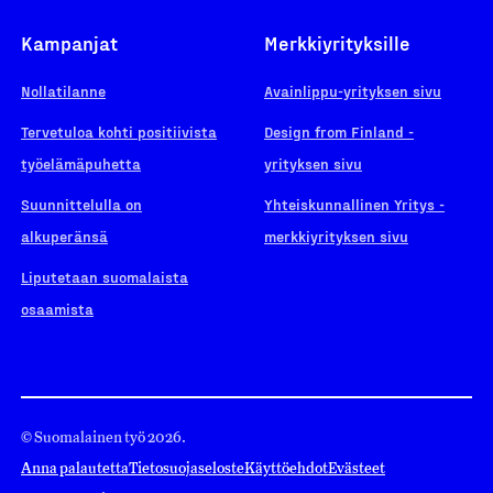
Kampanjat
Merkkiyrityksille
Nollatilanne
Avainlippu-yrityksen sivu
Tervetuloa kohti positiivista
Design from Finland -
työelämäpuhetta
yrityksen sivu
Suunnittelulla on
Yhteiskunnallinen Yritys -
alkuperänsä
merkkiyrityksen sivu
Liputetaan suomalaista
osaamista
© Suomalainen työ 2026.
Anna palautetta
Tietosuojaseloste
Käyttöehdot
Evästeet