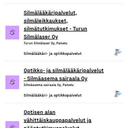
Silmälääkäripalvelut,
silmäleikkaukset,
silmätutkimukset - Turun
Silmälaser Oy
Turun Silmälaser Oy, Palvelu
Silmälääkäri- ja optikkopalvelut
Optikko- ja silmälääkäripalvelut
- Silmäasema sairaala Oy
Silmäasema sairaala Oy, Palvelu
Silmälääkäri- ja optikkopalvelut
Optisen alan
vähittäiskauppapalvelut ja
näöntutkimuspalvelut