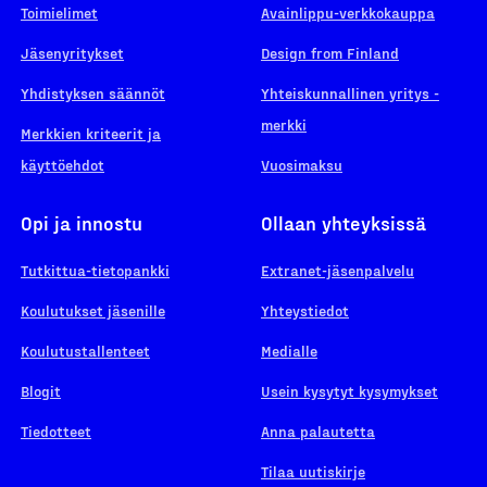
Toimielimet
Avainlippu-verkkokauppa
Jäsenyritykset
Design from Finland
Yhdistyksen säännöt
Yhteiskunnallinen yritys -
merkki
Merkkien kriteerit ja
käyttöehdot
Vuosimaksu
Opi ja innostu
Ollaan yhteyksissä
Tutkittua-tietopankki
Extranet-jäsenpalvelu
Koulutukset jäsenille
Yhteystiedot
Koulutustallenteet
Medialle
Blogit
Usein kysytyt kysymykset
Tiedotteet
Anna palautetta
Tilaa uutiskirje