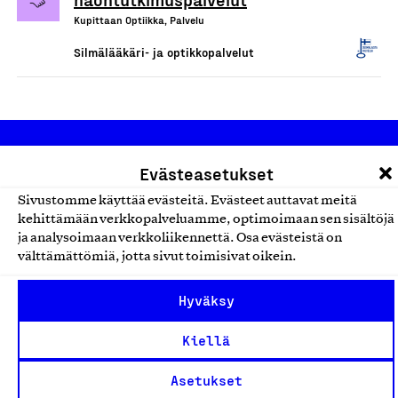
Kupittaan Optiikka, Palvelu
Silmälääkäri- ja optikkopalvelut
Evästeasetukset
Sivustomme käyttää evästeitä. Evästeet auttavat meitä
kehittämään verkkopalveluamme, optimoimaan sen sisältöjä
ja analysoimaan verkkoliikennettä. Osa evästeistä on
Olemme jäsentemme omistama puolueeton,
välttämättömiä, jotta sivut toimisivat oikein.
työmarkkinajärjestöistä riippumaton yhdistys.
Jäseninämme on koko suomalaisen yhteiskunnan kirjo
Hyväksy
pienistä pajoista ja yhteisöistä kansainvälisiin
Kiellä
suuryrityksiin. Meidät on perustettu yli 100 vuotta sitten
edistämään suomalaista työtä ja teollisuutta sekä
Asetukset
nostamaan ylpeyttä kotimaisesta osaamisesta. Uskomme