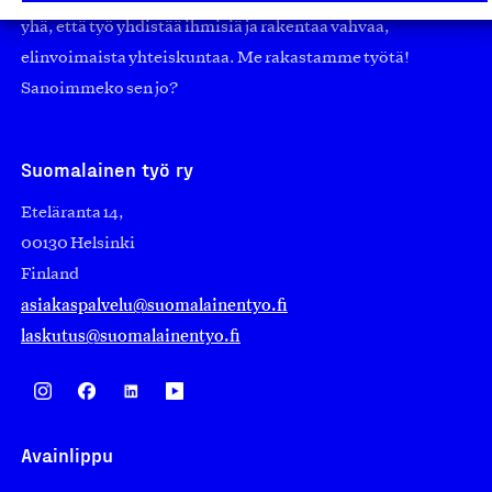
yhä, että työ yhdistää ihmisiä ja rakentaa vahvaa,
elinvoimaista yhteiskuntaa. Me rakastamme työtä!
Sanoimmeko sen jo?
Suomalainen työ ry
Eteläranta 14,
00130 Helsinki
Finland
asiakaspalvelu@suomalainentyo.fi
laskutus@suomalainentyo.fi
Avainlippu