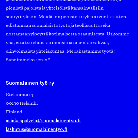
pienistä pajoista ja yhteisöistä kansainvälisiin
suuryrityksiin. Meidät on perustettu yli 100 vuotta sitten
edistämään suomalaista työtä ja teollisuutta sekä
nostamaan ylpeyttä kotimaisesta osaamisesta. Uskomme
yhä, että työ yhdistää ihmisiä ja rakentaa vahvaa,
elinvoimaista yhteiskuntaa. Me rakastamme työtä!
Sanoimmeko sen jo?
Suomalainen työ ry
Eteläranta 14,
00130 Helsinki
Finland
asiakaspalvelu@suomalainentyo.fi
laskutus@suomalainentyo.fi