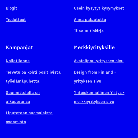
Blogit
Usein kysytyt kysymykset
Tiedotteet
Anna palautetta
Tilaa uutiskirje
Kampanjat
Merkkiyrityksille
Nollatilanne
Avainlippu-yrityksen sivu
Tervetuloa kohti positiivista
Design from Finland -
työelämäpuhetta
yrityksen sivu
Suunnittelulla on
Yhteiskunnallinen Yritys -
alkuperänsä
merkkiyrityksen sivu
Liputetaan suomalaista
osaamista