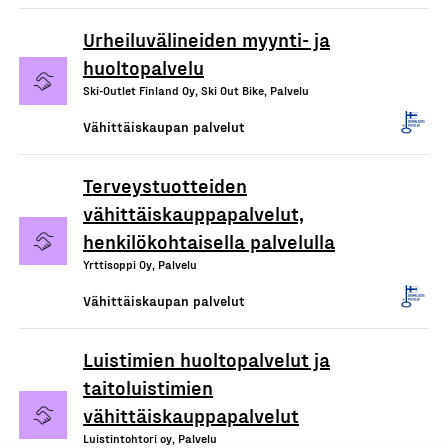
Urheiluvälineiden myynti- ja
huoltopalvelu
Ski-Outlet Finland Oy, Ski Out Bike, Palvelu
Vähittäiskaupan palvelut
Terveystuotteiden
vähittäiskauppapalvelut,
henkilökohtaisella palvelulla
Yrttisoppi Oy, Palvelu
Vähittäiskaupan palvelut
Luistimien huoltopalvelut ja
taitoluistimien
vähittäiskauppapalvelut
Luistintohtori oy, Palvelu