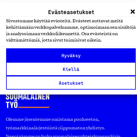
Vähittäiskaupan palvelut
Evästeasetukset
Sivustomme käyttää evästeitä. Evästeet auttavat meitä
Huonekalujen kierrätys- ja
kehittämään verkkopalveluamme, optimoimaan sen sisältöjä
myyntipalvelut
ja analysoimaan verkkoliikennettä. Osa evästeistä on
välttämättömiä, jotta sivut toimisivat oikein.
M2 Tähti Oy, Palvelu
Vähittäiskaupan palvelut
Hyväksy
Kiellä
Asetukset
Olemme jäsentemme omistama puolueeton,
työmarkkinajärjestöistä riippumaton yhdistys.
Jäseninämme on koko suomalaisen yhteiskunnan kirjo