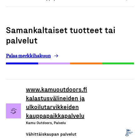
Samankaltaiset tuotteet tai
palvelut
Palaa merkkihakuun
www.kamuoutdoors.fi
kalastusvälineiden ja
ulkoilutarvikkeiden
kauppapaikkapalvelu
Kamu Outdoors, Palvelu
Vähittäiskaupan palvelut