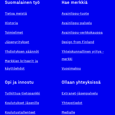
Suomalainen työ
Hae merkkiä
Tietoa meistä
Avainlippu-tuote
Historia
Avainlippu-palvelu
Toimielimet
Avainlippu-verkkokauppa
Jäsenyritykset
Design from Finland
Yhdistyksen säännöt
Yhteiskunnallinen yritys -
merkki
Merkkien kriteerit ja
käyttöehdot
Vuosimaksu
Opi ja innostu
Ollaan yhteyksissä
Tutkittua-tietopankki
Extranet-jäsenpalvelu
Koulutukset jäsenille
Yhteystiedot
Koulutustallenteet
Medialle