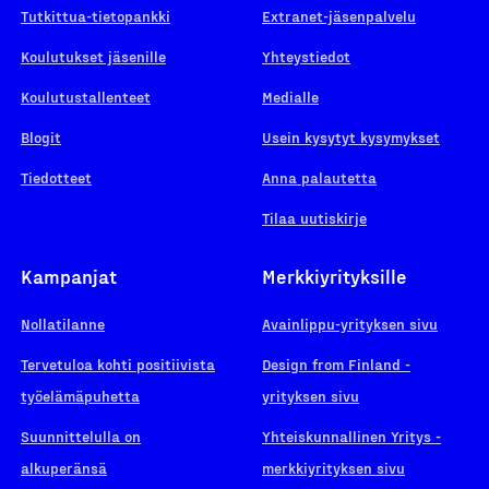
Tutkittua-tietopankki
Extranet-jäsenpalvelu
Koulutukset jäsenille
Yhteystiedot
Koulutustallenteet
Medialle
Blogit
Usein kysytyt kysymykset
Tiedotteet
Anna palautetta
Tilaa uutiskirje
Kampanjat
Merkkiyrityksille
Nollatilanne
Avainlippu-yrityksen sivu
Tervetuloa kohti positiivista
Design from Finland -
työelämäpuhetta
yrityksen sivu
Suunnittelulla on
Yhteiskunnallinen Yritys -
alkuperänsä
merkkiyrityksen sivu