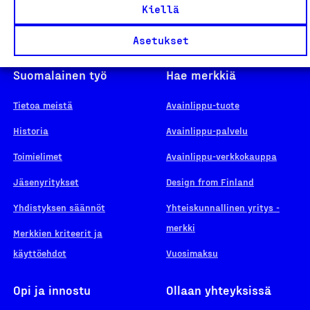
Kiellä
Asetukset
Suomalainen työ
Hae merkkiä
Tietoa meistä
Avainlippu-tuote
Historia
Avainlippu-palvelu
Toimielimet
Avainlippu-verkkokauppa
Jäsenyritykset
Design from Finland
Yhdistyksen säännöt
Yhteiskunnallinen yritys -
merkki
Merkkien kriteerit ja
käyttöehdot
Vuosimaksu
Opi ja innostu
Ollaan yhteyksissä