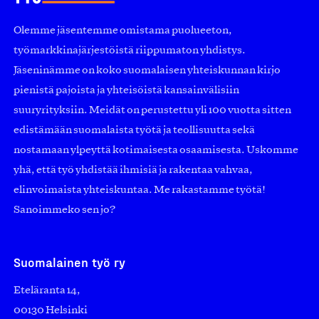
Olemme jäsentemme omistama puolueeton,
työmarkkinajärjestöistä riippumaton yhdistys.
Jäseninämme on koko suomalaisen yhteiskunnan kirjo
pienistä pajoista ja yhteisöistä kansainvälisiin
suuryrityksiin. Meidät on perustettu yli 100 vuotta sitten
edistämään suomalaista työtä ja teollisuutta sekä
nostamaan ylpeyttä kotimaisesta osaamisesta. Uskomme
yhä, että työ yhdistää ihmisiä ja rakentaa vahvaa,
elinvoimaista yhteiskuntaa. Me rakastamme työtä!
Sanoimmeko sen jo?
Suomalainen työ ry
Eteläranta 14,
00130 Helsinki