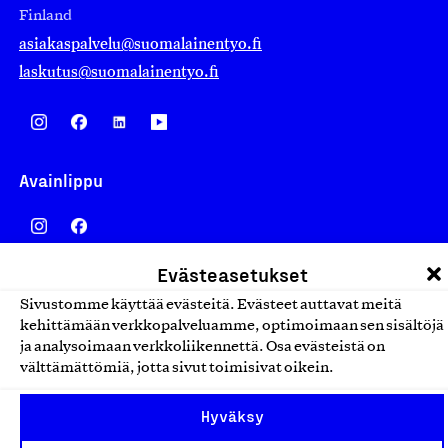
Finland
asiakaspalvelu@suomalainentyo.fi
laskutus@suomalainentyo.fi
Avainlippu
Evästeasetukset
Design From Finland
Sivustomme käyttää evästeitä. Evästeet auttavat meitä
kehittämään verkkopalveluamme, optimoimaan sen sisältöjä
ja analysoimaan verkkoliikennettä. Osa evästeistä on
välttämättömiä, jotta sivut toimisivat oikein.
Yhteiskunnallinen Yritys -merkki
Hyväksy