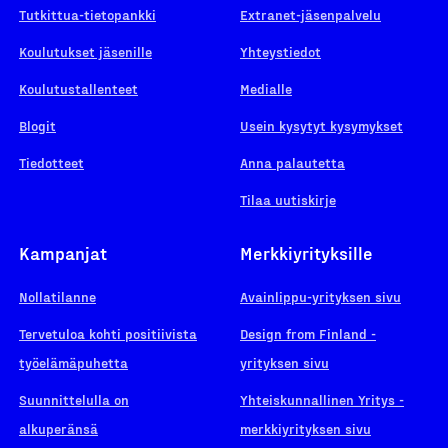
Tutkittua-tietopankki
Extranet-jäsenpalvelu
Koulutukset jäsenille
Yhteystiedot
Koulutustallenteet
Medialle
Blogit
Usein kysytyt kysymykset
Tiedotteet
Anna palautetta
Tilaa uutiskirje
Kampanjat
Merkkiyrityksille
Nollatilanne
Avainlippu-yrityksen sivu
Tervetuloa kohti positiivista
Design from Finland -
työelämäpuhetta
yrityksen sivu
Suunnittelulla on
Yhteiskunnallinen Yritys -
alkuperänsä
merkkiyrityksen sivu