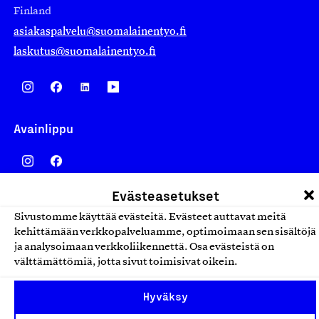
Finland
asiakaspalvelu@suomalainentyo.fi
laskutus@suomalainentyo.fi
Avainlippu
Evästeasetukset
Design From Finland
Sivustomme käyttää evästeitä. Evästeet auttavat meitä
kehittämään verkkopalveluamme, optimoimaan sen sisältöjä
ja analysoimaan verkkoliikennettä. Osa evästeistä on
välttämättömiä, jotta sivut toimisivat oikein.
Yhteiskunnallinen Yritys -merkki
Hyväksy