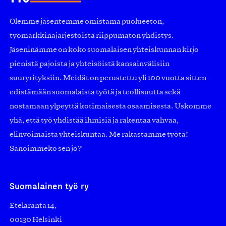
Olemme jäsentemme omistama puolueeton,
työmarkkinajärjestöistä riippumaton yhdistys.
Jäseninämme on koko suomalaisen yhteiskunnan kirjo
pienistä pajoista ja yhteisöistä kansainvälisiin
suuryrityksiin. Meidät on perustettu yli 100 vuotta sitten
edistämään suomalaista työtä ja teollisuutta sekä
nostamaan ylpeyttä kotimaisesta osaamisesta. Uskomme
yhä, että työ yhdistää ihmisiä ja rakentaa vahvaa,
elinvoimaista yhteiskuntaa. Me rakastamme työtä!
Sanoimmeko sen jo?
Suomalainen työ ry
Eteläranta 14,
00130 Helsinki