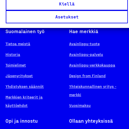
Kiellä
Asetukset
Suomalainen työ
Hae merkkiä
Tietoa meistä
Avainlippu-tuote
Historia
Avainlippu-palvelu
Toimielimet
Avainlippu-verkkokauppa
Jäsenyritykset
Design from Finland
Yhdistyksen säännöt
Yhteiskunnallinen yritys -
merkki
Merkkien kriteerit ja
käyttöehdot
Vuosimaksu
Opi ja innostu
Ollaan yhteyksissä