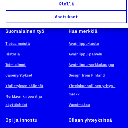
Kiellä
Asetukset
Suomalainen työ
Hae merkkiä
Tietoa meistä
Avainlippu-tuote
Historia
Avainlippu-palvelu
Toimielimet
Avainlippu-verkkokauppa
Jäsenyritykset
Design from Finland
Yhdistyksen säännöt
Yhteiskunnallinen yritys -
merkki
Merkkien kriteerit ja
käyttöehdot
Vuosimaksu
Opi ja innostu
Ollaan yhteyksissä