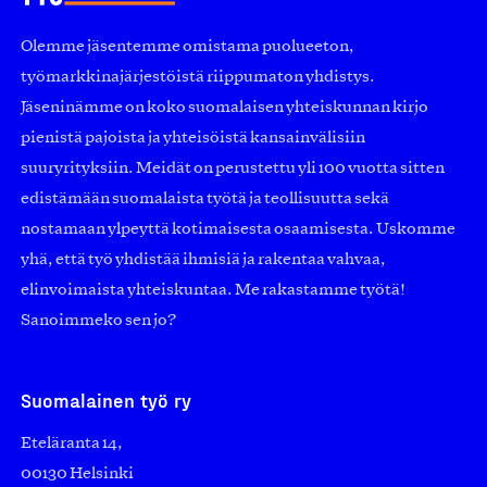
Olemme jäsentemme omistama puolueeton,
työmarkkinajärjestöistä riippumaton yhdistys.
Jäseninämme on koko suomalaisen yhteiskunnan kirjo
pienistä pajoista ja yhteisöistä kansainvälisiin
suuryrityksiin. Meidät on perustettu yli 100 vuotta sitten
edistämään suomalaista työtä ja teollisuutta sekä
nostamaan ylpeyttä kotimaisesta osaamisesta. Uskomme
yhä, että työ yhdistää ihmisiä ja rakentaa vahvaa,
elinvoimaista yhteiskuntaa. Me rakastamme työtä!
Sanoimmeko sen jo?
Suomalainen työ ry
Eteläranta 14,
00130 Helsinki