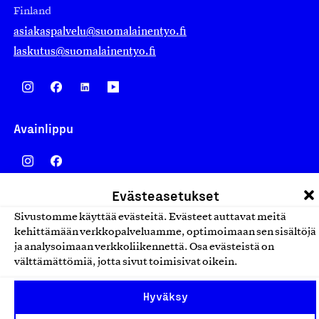
Finland
asiakaspalvelu@suomalainentyo.fi
laskutus@suomalainentyo.fi
Avainlippu
Evästeasetukset
Design From Finland
Sivustomme käyttää evästeitä. Evästeet auttavat meitä
kehittämään verkkopalveluamme, optimoimaan sen sisältöjä
ja analysoimaan verkkoliikennettä. Osa evästeistä on
välttämättömiä, jotta sivut toimisivat oikein.
Yhteiskunnallinen Yritys -merkki
Hyväksy