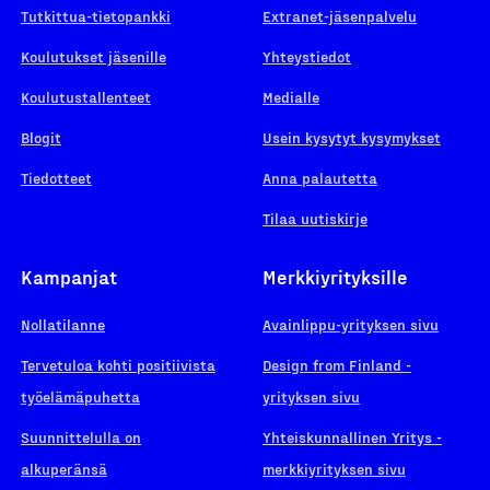
Tutkittua-tietopankki
Extranet-jäsenpalvelu
Koulutukset jäsenille
Yhteystiedot
Koulutustallenteet
Medialle
Blogit
Usein kysytyt kysymykset
Tiedotteet
Anna palautetta
Tilaa uutiskirje
Kampanjat
Merkkiyrityksille
Nollatilanne
Avainlippu-yrityksen sivu
Tervetuloa kohti positiivista
Design from Finland -
työelämäpuhetta
yrityksen sivu
Suunnittelulla on
Yhteiskunnallinen Yritys -
alkuperänsä
merkkiyrityksen sivu