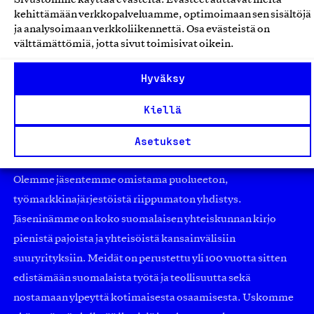
Pluspuu Oy, Tuote
kehittämään verkkopalveluamme, optimoimaan sen sisältöjä
Talot, rakennukset ja talopaketit
ja analysoimaan verkkoliikennettä. Osa evästeistä on
välttämättömiä, jotta sivut toimisivat oikein.
Hyväksy
Kiellä
Asetukset
Olemme jäsentemme omistama puolueeton,
työmarkkinajärjestöistä riippumaton yhdistys.
Jäseninämme on koko suomalaisen yhteiskunnan kirjo
pienistä pajoista ja yhteisöistä kansainvälisiin
suuryrityksiin. Meidät on perustettu yli 100 vuotta sitten
edistämään suomalaista työtä ja teollisuutta sekä
nostamaan ylpeyttä kotimaisesta osaamisesta. Uskomme