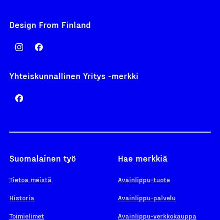
Design From Finland
Yhteiskunnallinen Yritys -merkki
Suomalainen työ
Hae merkkiä
Tietoa meistä
Avainlippu-tuote
Historia
Avainlippu-palvelu
Toimielimet
Avainlippu-verkkokauppa