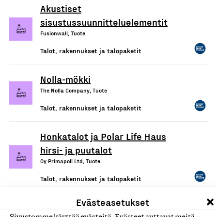
Akustiset
sisustussuunnitteluelementit
Fusionwall, Tuote
Talot, rakennukset ja talopaketit
Nolla-mökki
The Nolla Company, Tuote
Talot, rakennukset ja talopaketit
Honkatalot ja Polar Life Haus
hirsi- ja puutalot
Oy Primapoli Ltd, Tuote
Talot, rakennukset ja talopaketit
Evästeasetukset
Pluspuu-talomallit
Sivustomme käyttää evästeitä. Evästeet auttavat meitä