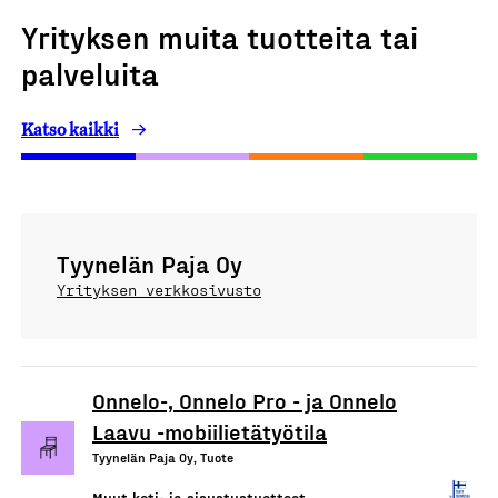
Yrityksen muita tuotteita tai
palveluita
Katso kaikki
Tyynelän Paja Oy
Yrityksen verkkosivusto
Onnelo-, Onnelo Pro - ja Onnelo
Laavu -mobiilietätyötila
Tyynelän Paja Oy, Tuote
Muut koti- ja sisustustuotteet