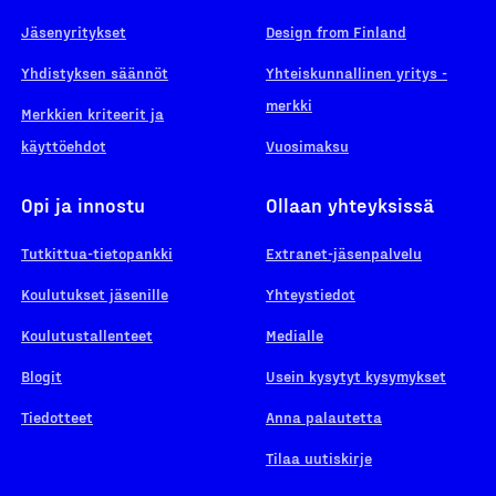
Jäsenyritykset
Design from Finland
Yhdistyksen säännöt
Yhteiskunnallinen yritys -
merkki
Merkkien kriteerit ja
käyttöehdot
Vuosimaksu
Opi ja innostu
Ollaan yhteyksissä
Tutkittua-tietopankki
Extranet-jäsenpalvelu
Koulutukset jäsenille
Yhteystiedot
Koulutustallenteet
Medialle
Blogit
Usein kysytyt kysymykset
Tiedotteet
Anna palautetta
Tilaa uutiskirje