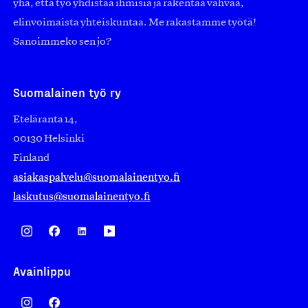
yhä, että työ yhdistää ihmisiä ja rakentaa vahvaa,
elinvoimaista yhteiskuntaa. Me rakastamme työtä!
Sanoimmeko sen jo?
Suomalainen työ ry
Eteläranta 14,
00130 Helsinki
Finland
asiakaspalvelu@suomalainentyo.fi
laskutus@suomalainentyo.fi
Avainlippu