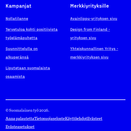
Kampanjat
Merkkiyrityksille
Nollatilanne
Avainlippu-yrityksen sivu
Tervetuloa kohti positiivista
Design from Finland -
työelämäpuhetta
yrityksen sivu
Suunnittelulla on
Yhteiskunnallinen Yritys -
alkuperänsä
merkkiyrityksen sivu
Liputetaan suomalaista
osaamista
© Suomalainen työ 2026.
Anna palautetta
Tietosuojaseloste
Käyttöehdot
Evästeet
Evästeasetukset