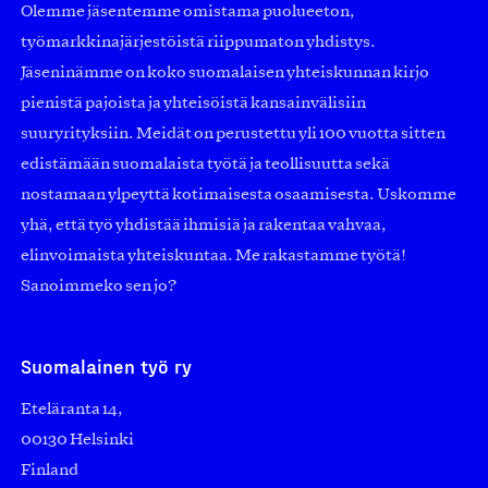
Olemme jäsentemme omistama puolueeton,
työmarkkinajärjestöistä riippumaton yhdistys.
Jäseninämme on koko suomalaisen yhteiskunnan kirjo
pienistä pajoista ja yhteisöistä kansainvälisiin
suuryrityksiin. Meidät on perustettu yli 100 vuotta sitten
edistämään suomalaista työtä ja teollisuutta sekä
nostamaan ylpeyttä kotimaisesta osaamisesta. Uskomme
yhä, että työ yhdistää ihmisiä ja rakentaa vahvaa,
elinvoimaista yhteiskuntaa. Me rakastamme työtä!
Sanoimmeko sen jo?
Suomalainen työ ry
Eteläranta 14,
00130 Helsinki
Finland