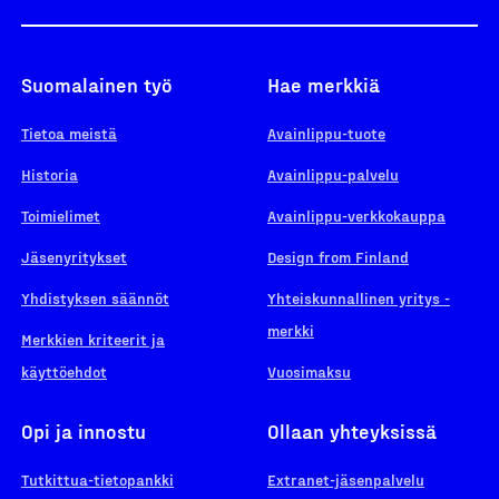
Suomalainen työ
Hae merkkiä
Tietoa meistä
Avainlippu-tuote
Historia
Avainlippu-palvelu
Toimielimet
Avainlippu-verkkokauppa
Jäsenyritykset
Design from Finland
Yhdistyksen säännöt
Yhteiskunnallinen yritys -
merkki
Merkkien kriteerit ja
käyttöehdot
Vuosimaksu
Opi ja innostu
Ollaan yhteyksissä
Tutkittua-tietopankki
Extranet-jäsenpalvelu