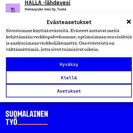
HALLA -lähdevesi
Hietasyrjän Vesi Oy, Tuote
Juomat
Evästeasetukset
Sivustomme käyttää evästeitä. Evästeet auttavat meitä
Suomessa valmistetut
kehittämään verkkopalveluamme, optimoimaan sen sisältöjä
ja analysoimaan verkkoliikennettä. Osa evästeistä on
marjasurvokset, -mehut sekä
välttämättömiä, jotta sivut toimisivat oikein.
omenasipsit
Sinikasvis Ky, Tuote
Hyväksy
Juomat
Kiellä
Asetukset