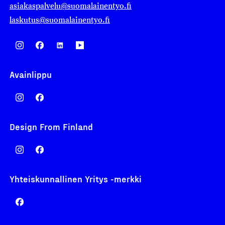
asiakaspalvelu@suomalainentyo.fi
laskutus@suomalainentyo.fi
Avainlippu
Design From Finland
Yhteiskunnallinen Yritys -merkki