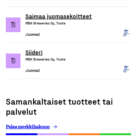
Saimaa juomasekoitteet
MBH Breweries Oy, Tuote
Juomat
Siideri
MBH Breweries Oy, Tuote
Juomat
Samankaltaiset tuotteet tai
palvelut
Palaa merkkihakuun