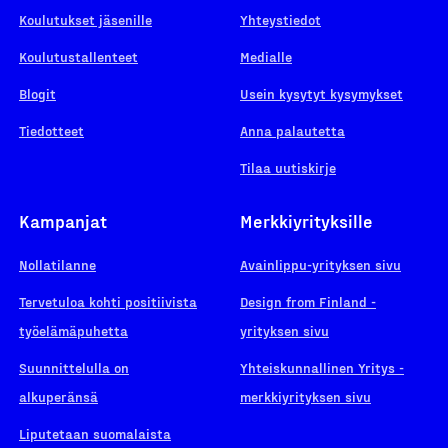
Koulutukset jäsenille
Yhteystiedot
Koulutustallenteet
Medialle
Blogit
Usein kysytyt kysymykset
Tiedotteet
Anna palautetta
Tilaa uutiskirje
Kampanjat
Merkkiyrityksille
Nollatilanne
Avainlippu-yrityksen sivu
Tervetuloa kohti positiivista
Design from Finland -
työelämäpuhetta
yrityksen sivu
Suunnittelulla on
Yhteiskunnallinen Yritys -
alkuperänsä
merkkiyrityksen sivu
Liputetaan suomalaista