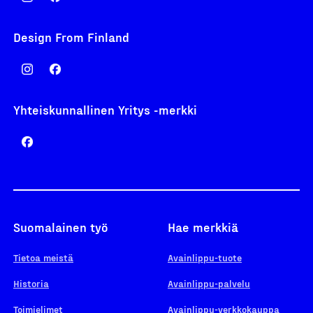
Design From Finland
Yhteiskunnallinen Yritys -merkki
Suomalainen työ
Hae merkkiä
Tietoa meistä
Avainlippu-tuote
Historia
Avainlippu-palvelu
Toimielimet
Avainlippu-verkkokauppa