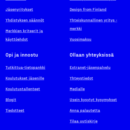
Jäsenyritykset
Design from Finland
Yhdistyksen säännöt
Yhteiskunnallinen yritys -
merkki
Merkkien kriteerit ja
käyttöehdot
Vuosimaksu
Opi ja innostu
Ollaan yhteyksissä
Tutkittua-tietopankki
Extranet-jäsenpalvelu
Koulutukset jäsenille
Yhteystiedot
Koulutustallenteet
Medialle
Blogit
Usein kysytyt kysymykset
Tiedotteet
Anna palautetta
Tilaa uutiskirje