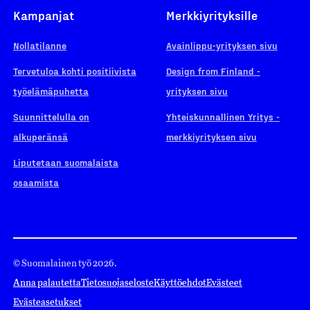
Kampanjat
Merkkiyrityksille
Nollatilanne
Avainlippu-yrityksen sivu
Tervetuloa kohti positiivista
Design from Finland -
työelämäpuhetta
yrityksen sivu
Suunnittelulla on
Yhteiskunnallinen Yritys -
alkuperänsä
merkkiyrityksen sivu
Liputetaan suomalaista
osaamista
© Suomalainen työ 2026.
Anna palautetta
Tietosuojaseloste
Käyttöehdot
Evästeet
Evästeasetukset