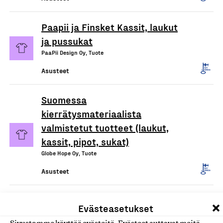
Paapii ja Finsket Kassit, laukut
ja pussukat
PaaPii Design Oy, Tuote
Asusteet
Suomessa
kierrätysmateriaalista
valmistetut tuotteet (laukut,
kassit, pipot, sukat)
Globe Hope Oy, Tuote
Asusteet
Suomessa valmistetut tasselit
Evästeasetukset
ja koristeet