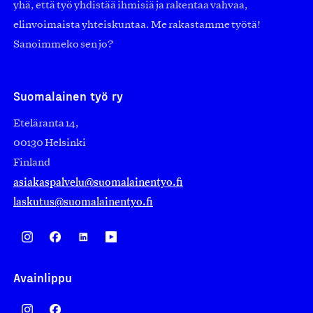
yhä, että työ yhdistää ihmisiä ja rakentaa vahvaa,
elinvoimaista yhteiskuntaa. Me rakastamme työtä!
Sanoimmeko sen jo?
Suomalainen työ ry
Eteläranta 14,
00130 Helsinki
Finland
asiakaspalvelu@suomalainentyo.fi
laskutus@suomalainentyo.fi
Avainlippu