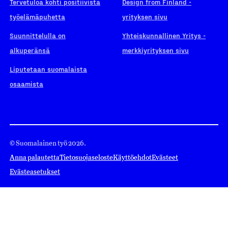
Tervetuloa kohti positiivista
Design from Finland -
työelämäpuhetta
yrityksen sivu
Suunnittelulla on
Yhteiskunnallinen Yritys -
alkuperänsä
merkkiyrityksen sivu
Liputetaan suomalaista
osaamista
© Suomalainen työ 2026.
Anna palautetta
Tietosuojaseloste
Käyttöehdot
Evästeet
Evästeasetukset