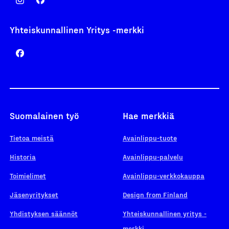
Yhteiskunnallinen Yritys -merkki
Suomalainen työ
Hae merkkiä
Tietoa meistä
Avainlippu-tuote
Historia
Avainlippu-palvelu
Toimielimet
Avainlippu-verkkokauppa
Jäsenyritykset
Design from Finland
Yhdistyksen säännöt
Yhteiskunnallinen yritys -
merkki