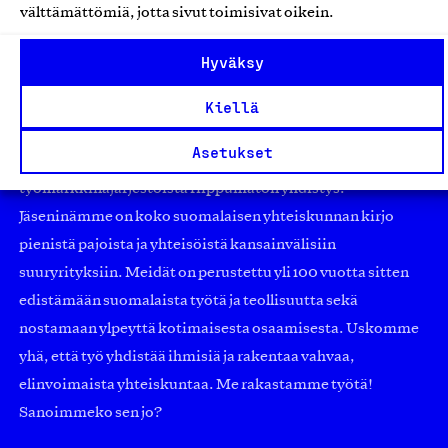
välttämättömiä, jotta sivut toimisivat oikein.
Hyväksy
Kiellä
Asetukset
Olemme jäsentemme omistama puolueeton,
työmarkkinajärjestöistä riippumaton yhdistys.
Jäseninämme on koko suomalaisen yhteiskunnan kirjo
pienistä pajoista ja yhteisöistä kansainvälisiin
suuryrityksiin. Meidät on perustettu yli 100 vuotta sitten
edistämään suomalaista työtä ja teollisuutta sekä
nostamaan ylpeyttä kotimaisesta osaamisesta. Uskomme
yhä, että työ yhdistää ihmisiä ja rakentaa vahvaa,
elinvoimaista yhteiskuntaa. Me rakastamme työtä!
Sanoimmeko sen jo?