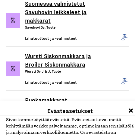
Suomessa valmistetut
Savuhovin leikkeleet ja
makkarat
Savuhovi Oy, Tuote
Lihatuotteet ja -valmisteet
Wursti Siskonmakkara ja
Broiler Siskonmakkara
Wursti Oy J & J, Tuote
Lihatuotteet ja -valmisteet
Ruokamakkarat
Pouttu Oy, Tuote
Evästeasetukset
Lihatuotteet ja -valmisteet
Sivustomme käyttää evästeitä. Evästeet auttavat meitä
kehittämään verkkopalveluamme, optimoimaan sen sisältöjä
ja analysoimaan verkkoliikennettä. Osa evästeistä on