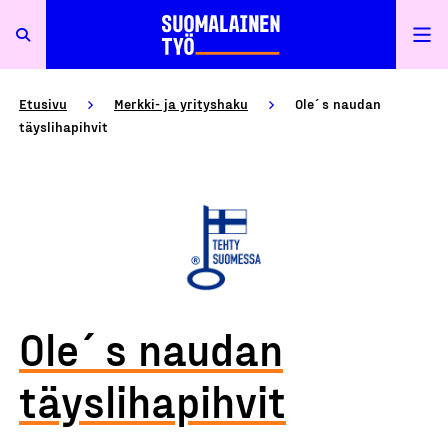
Etusivu
Merkki- ja yrityshaku
Ole´s naudan
täyslihapihvit
Ole´s naudan
täyslihapihvit