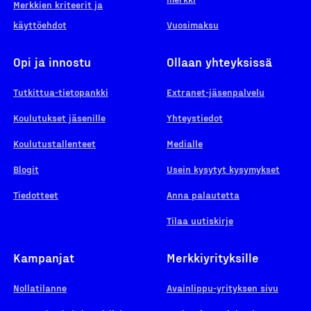
Merkkien kriteerit ja
käyttöehdot
Vuosimaksu
Opi ja innostu
Ollaan yhteyksissä
Tutkittua-tietopankki
Extranet-jäsenpalvelu
Koulutukset jäsenille
Yhteystiedot
Koulutustallenteet
Medialle
Blogit
Usein kysytyt kysymykset
Tiedotteet
Anna palautetta
Tilaa uutiskirje
Kampanjat
Merkkiyrityksille
Nollatilanne
Avainlippu-yrityksen sivu