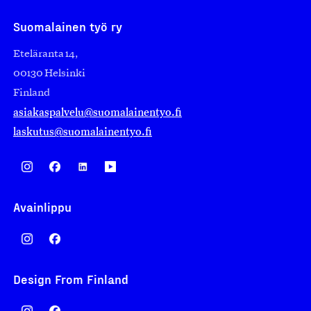
Suomalainen työ ry
Eteläranta 14,
00130 Helsinki
Finland
asiakaspalvelu@suomalainentyo.fi
laskutus@suomalainentyo.fi
Avainlippu
Design From Finland