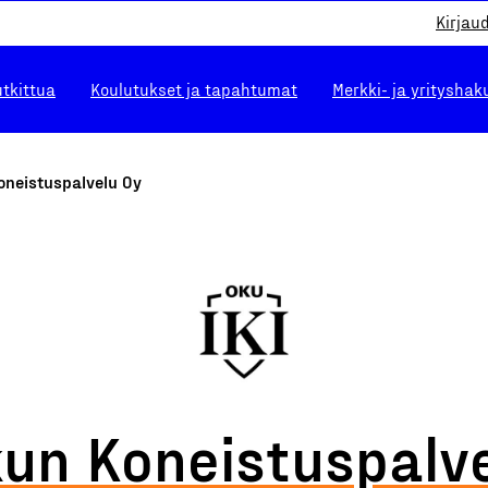
Kirjau
utkittua
Koulutukset ja tapahtumat
Merkki- ja yrityshak
oneistuspalvelu Oy
un Koneistuspalv