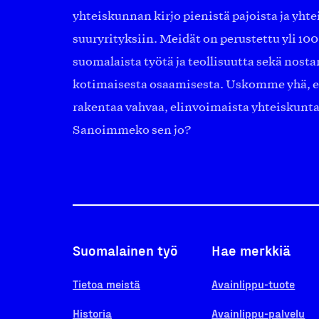
yhteiskunnan kirjo pienistä pajoista ja yhte
suuryrityksiin. Meidät on perustettu yli 10
suomalaista työtä ja teollisuutta sekä nost
kotimaisesta osaamisesta. Uskomme yhä, ett
rakentaa vahvaa, elinvoimaista yhteiskunt
Sanoimmeko sen jo?
Suomalainen työ
Hae merkkiä
Tietoa meistä
Avainlippu-tuote
Historia
Avainlippu-palvelu