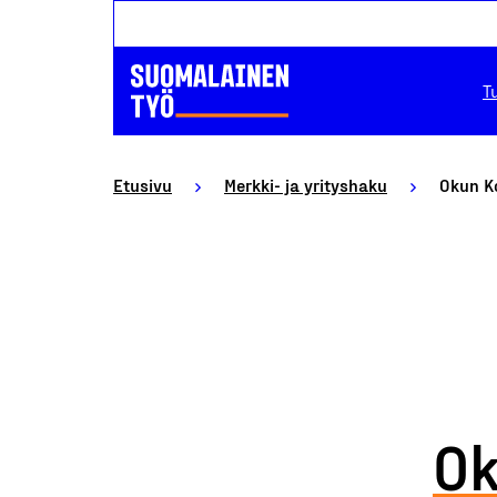
T
Etusivu
Merkki- ja yrityshaku
Okun K
Ok