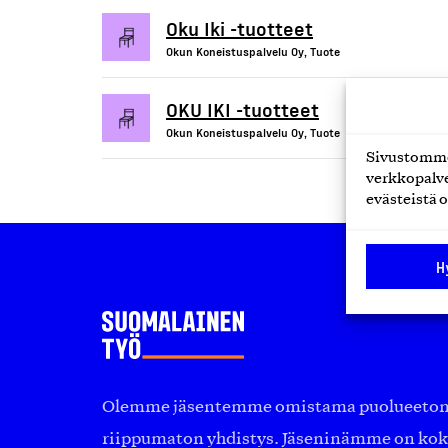
Oku Iki -tuotteet
Okun Koneistuspalvelu Oy, Tuote
OKU IKI -tuotteet
Okun Koneistuspalvelu Oy, Tuote
Sivustomme 
verkkopalve
evästeistä o
H
Olemme jäsentemme omistama puolueeton, 
riippumaton yhdistys. Jäseninämme on ko