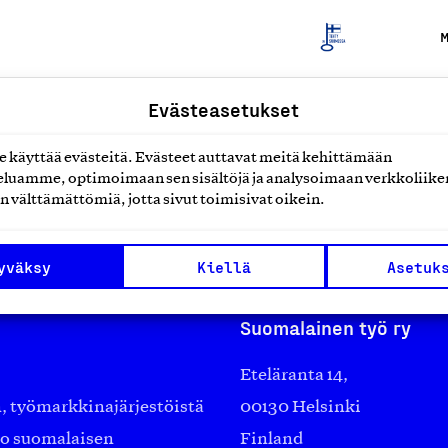
M
Evästeasetukset
M
käyttää evästeitä. Evästeet auttavat meitä kehittämään
luamme, optimoimaan sen sisältöjä ja analysoimaan verkkoliike
n välttämättömiä, jotta sivut toimisivat oikein.
yväksy
Kiellä
Asetuk
Suomalainen työ ry
Eteläranta 14,
työmarkkinajärjestöistä
00130 Helsinki
ko suomalaisen
Finland