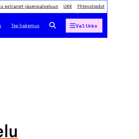
du extranet-jäsenpalveluun
UKK
Yhteystiedot
u
Tee hakemus
Valikko
elu