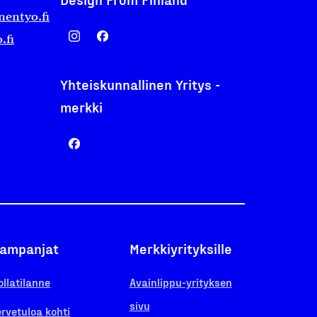
nentyo.fi
.fi
Yhteiskunnallinen Yritys -
merkki
ampanjat
Merkkiyrityksille
ollatilanne
Avainlippu-yrityksen
sivu
ervetuloa kohti