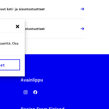
uut koti- ja sisustustuotteet
uut koti- ja sisustustuotteet
nnettä. Osa
set
Avainlippu
Design From Finland