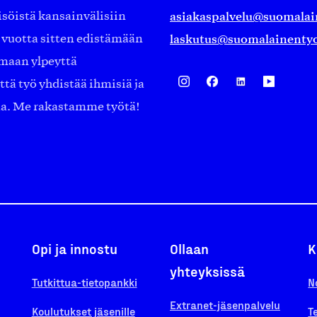
asiakaspalvelu@suomalai
isöistä kansainvälisiin
laskutus@suomalainentyo
0 vuotta sitten edistämään
amaan ylpeyttä
ä työ yhdistää ihmisiä ja
aa. Me rakastamme työtä!
Opi ja innostu
Ollaan
K
yhteyksissä
Tutkittua-tietopankki
N
Extranet-jäsenpalvelu
Koulutukset jäsenille
T