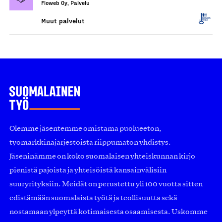
Floweb Oy, Palvelu
Muut palvelut
Olemme jäsentemme omistama puolueeton,
työmarkkinajärjestöistä riippumaton yhdistys.
Jäseninämme on koko suomalaisen yhteiskunnan kirjo
pienistä pajoista ja yhteisöistä kansainvälisiin
suuryrityksiin. Meidät on perustettu yli 100 vuotta sitten
edistämään suomalaista työtä ja teollisuutta sekä
nostamaan ylpeyttä kotimaisesta osaamisesta. Uskomme