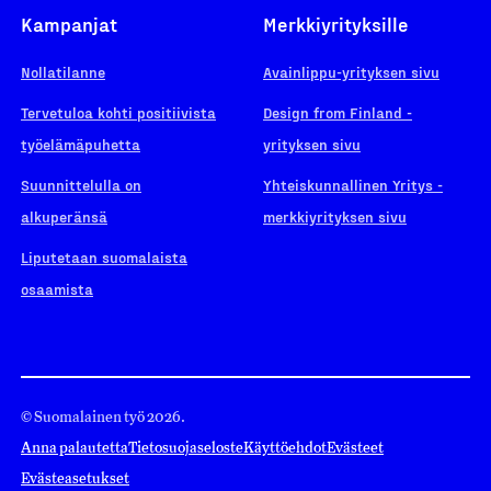
Kampanjat
Merkkiyrityksille
Nollatilanne
Avainlippu-yrityksen sivu
Tervetuloa kohti positiivista
Design from Finland -
työelämäpuhetta
yrityksen sivu
Suunnittelulla on
Yhteiskunnallinen Yritys -
alkuperänsä
merkkiyrityksen sivu
Liputetaan suomalaista
osaamista
© Suomalainen työ 2026.
Anna palautetta
Tietosuojaseloste
Käyttöehdot
Evästeet
Evästeasetukset