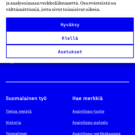
ja analysoimaan verkkoliikennettä. Osa evästeistä on
välttämättömiä, jotta sivut toimisivat oikein.
Design From Finland
Hyväksy
Kiellä
Yhteiskunnallinen Yritys -merkki
Asetukset
Suomalainen työ
Hae merkkiä
Tietoa meistä
Avainlippu-tuote
Historia
Avainlippu-palvelu
Toimielimet
Avainlippu-verkkokauppa