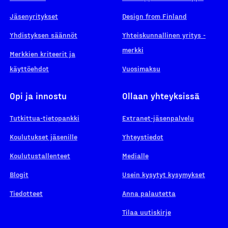
Jäsenyritykset
Design from Finland
Yhdistyksen säännöt
Yhteiskunnallinen yritys -
merkki
Merkkien kriteerit ja
käyttöehdot
Vuosimaksu
Opi ja innostu
Ollaan yhteyksissä
Tutkittua-tietopankki
Extranet-jäsenpalvelu
Koulutukset jäsenille
Yhteystiedot
Koulutustallenteet
Medialle
Blogit
Usein kysytyt kysymykset
Tiedotteet
Anna palautetta
Tilaa uutiskirje