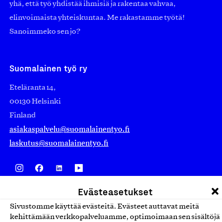
yhä, että työ yhdistää ihmisiä ja rakentaa vahvaa,
elinvoimaista yhteiskuntaa. Me rakastamme työtä!
Sanoimmeko sen jo?
Suomalainen työ ry
Eteläranta 14,
00130 Helsinki
Finland
asiakaspalvelu@suomalainentyo.fi
laskutus@suomalainentyo.fi
Evästeasetukset
Avainlippu
Sivustomme käyttää evästeitä. Evästeet auttavat meitä
kehittämään verkkopalveluamme, optimoimaan sen sisältöjä