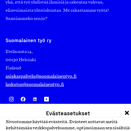
yhä, että työ yhdistää ihmisiä ja rakentaa vahvaa,
elinvoimaista yhteiskuntaa. Me rakastamme työtä!
Sanoimmeko sen jo?
Suomalainen työ ry
Eteläranta 14,
00130 Helsinki
Finland
asiakaspalvelu@suomalainentyo.fi
laskutus@suomalainentyo.fi
Evästeasetukset
Avainlippu
Sivustomme käyttää evästeitä. Evästeet auttavat meitä
kehittämään verkkopalveluamme, optimoimaan sen sisältöjä