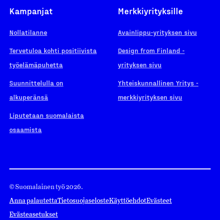
Kampanjat
Merkkiyrityksille
Nollatilanne
Avainlippu-yrityksen sivu
Tervetuloa kohti positiivista
Design from Finland -
työelämäpuhetta
yrityksen sivu
Suunnittelulla on
Yhteiskunnallinen Yritys -
alkuperänsä
merkkiyrityksen sivu
Liputetaan suomalaista
osaamista
© Suomalainen työ 2026.
Anna palautetta
Tietosuojaseloste
Käyttöehdot
Evästeet
Evästeasetukset