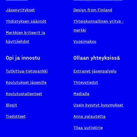
Jäsenyritykset
Design from Finland
Yhdistyksen säännöt
Yhteiskunnallinen yritys -
merkki
Merkkien kriteerit ja
käyttöehdot
Vuosimaksu
Opi ja innostu
Ollaan yhteyksissä
Tutkittua-tietopankki
Extranet-jäsenpalvelu
Koulutukset jäsenille
Yhteystiedot
Koulutustallenteet
Medialle
Blogit
Usein kysytyt kysymykset
Tiedotteet
Anna palautetta
Tilaa uutiskirje