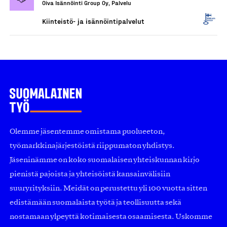
Oiva Isännöinti Group Oy, Palvelu
Kiinteistö- ja isännöintipalvelut
Olemme jäsentemme omistama puolueeton,
työmarkkinajärjestöistä riippumaton yhdistys.
Jäseninämme on koko suomalaisen yhteiskunnan kirjo
pienistä pajoista ja yhteisöistä kansainvälisiin
suuryrityksiin. Meidät on perustettu yli 100 vuotta sitten
edistämään suomalaista työtä ja teollisuutta sekä
nostamaan ylpeyttä kotimaisesta osaamisesta. Uskomme