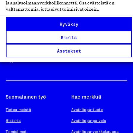
ja analysoimaan verkkoliikennettä. Osa evästeistä on
välttämättömiä, jotta sivut toimisivat oikein.
Design From Finland
Hyväksy
Kiellä
Yhteiskunnallinen Yritys -merkki
Asetukset
Suomalainen työ
Hae merkkiä
Tietoa meistä
Avainlippu-tuote
Historia
Avainlippu-palvelu
Toimielimet
Avainlippu-verkkokauppa