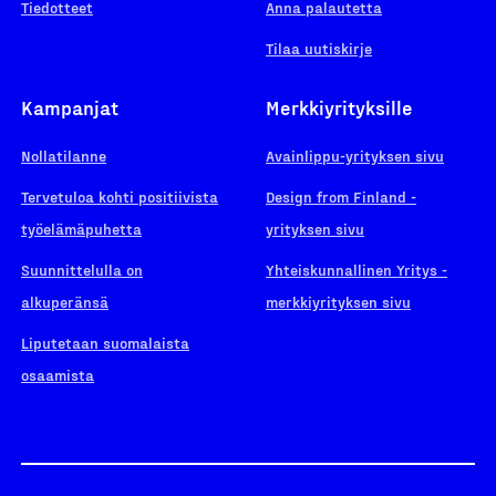
Tiedotteet
Anna palautetta
Tilaa uutiskirje
Kampanjat
Merkkiyrityksille
Nollatilanne
Avainlippu-yrityksen sivu
Tervetuloa kohti positiivista
Design from Finland -
työelämäpuhetta
yrityksen sivu
Suunnittelulla on
Yhteiskunnallinen Yritys -
alkuperänsä
merkkiyrityksen sivu
Liputetaan suomalaista
osaamista