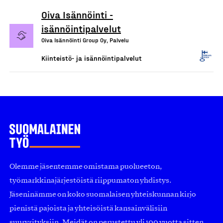
Oiva Isännöinti -
isännöintipalvelut
Oiva Isännöinti Group Oy, Palvelu
Kiinteistö- ja isännöintipalvelut
Olemme jäsentemme omistama puolueeton,
työmarkkinajärjestöistä riippumaton yhdistys.
Jäseninämme on koko suomalaisen yhteiskunnan kirjo
pienistä pajoista ja yhteisöistä kansainvälisiin
suuryrityksiin. Meidät on perustettu yli 100 vuotta sitten