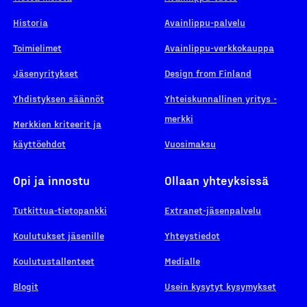
Historia
Avainlippu-palvelu
Toimielimet
Avainlippu-verkkokauppa
Jäsenyritykset
Design from Finland
Yhdistyksen säännöt
Yhteiskunnallinen yritys -
merkki
Merkkien kriteerit ja
käyttöehdot
Vuosimaksu
Opi ja innostu
Ollaan yhteyksissä
Tutkittua-tietopankki
Extranet-jäsenpalvelu
Koulutukset jäsenille
Yhteystiedot
Koulutustallenteet
Medialle
Blogit
Usein kysytyt kysymykset