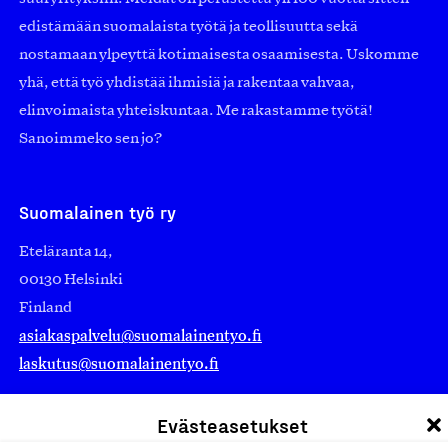
edistämään suomalaista työtä ja teollisuutta sekä
nostamaan ylpeyttä kotimaisesta osaamisesta. Uskomme
yhä, että työ yhdistää ihmisiä ja rakentaa vahvaa,
elinvoimaista yhteiskuntaa. Me rakastamme työtä!
Sanoimmeko sen jo?
Suomalainen työ ry
Eteläranta 14,
00130 Helsinki
Finland
asiakaspalvelu@suomalainentyo.fi
laskutus@suomalainentyo.fi
Evästeasetukset