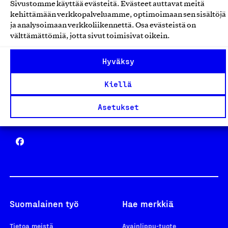
Sivustomme käyttää evästeitä. Evästeet auttavat meitä
Avainlippu
kehittämään verkkopalveluamme, optimoimaan sen sisältöjä
ja analysoimaan verkkoliikennettä. Osa evästeistä on
välttämättömiä, jotta sivut toimisivat oikein.
Hyväksy
Design From Finland
Kiellä
Asetukset
Yhteiskunnallinen Yritys -merkki
Suomalainen työ
Hae merkkiä
Tietoa meistä
Avainlippu-tuote