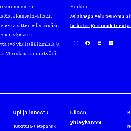
ko suomalaisen
Finland
asiakaspalvelu@suomalai
isöistä kansainvälisiin
laskutus@suomalainentyo
0 vuotta sitten edistämään
amaan ylpeyttä
ä työ yhdistää ihmisiä ja
aa. Me rakastamme työtä!
Opi ja innostu
Ollaan
K
yhteyksissä
Tutkittua-tietopankki
N