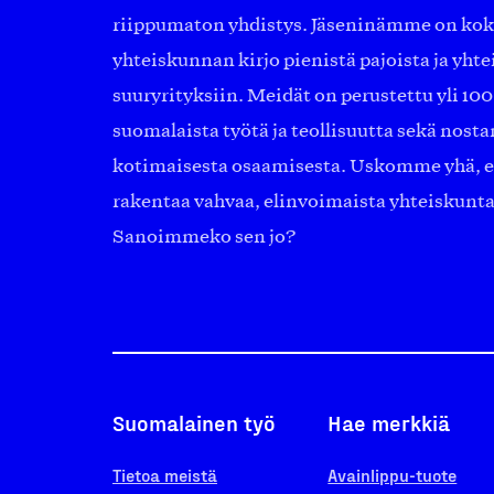
riippumaton yhdistys. Jäseninämme on ko
yhteiskunnan kirjo pienistä pajoista ja yhte
suuryrityksiin. Meidät on perustettu yli 10
suomalaista työtä ja teollisuutta sekä nost
kotimaisesta osaamisesta. Uskomme yhä, ett
rakentaa vahvaa, elinvoimaista yhteiskunt
Sanoimmeko sen jo?
Suomalainen työ
Hae merkkiä
Tietoa meistä
Avainlippu-tuote