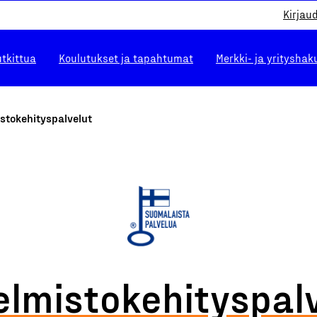
Kirjau
utkittua
Koulutukset ja tapahtumat
Merkki- ja yrityshak
stokehityspalvelut
elmistokehityspal