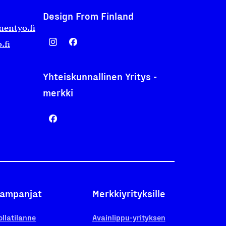
Design From Finland
nentyo.fi
.fi
Yhteiskunnallinen Yritys -
merkki
ampanjat
Merkkiyrityksille
ollatilanne
Avainlippu-yrityksen