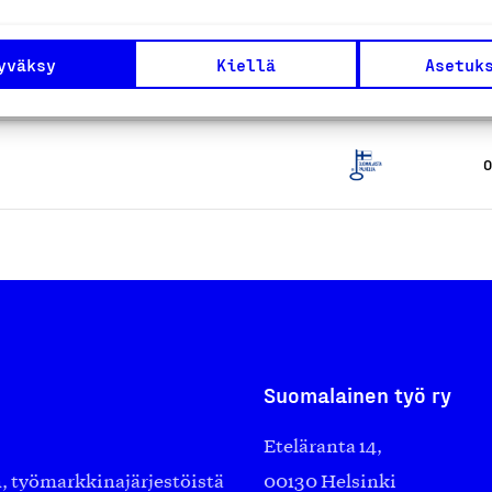
yväksy
Kiellä
Asetuk
O
O
Suomalainen työ ry
Eteläranta 14,
työmarkkinajärjestöistä
00130 Helsinki