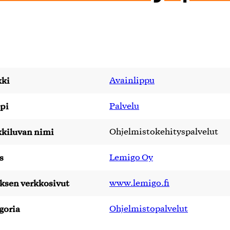
ki
Avainlippu
pi
Palvelu
kiluvan nimi
Ohjelmistokehityspalvelut
s
Lemigo Oy
yksen verkkosivut
www.lemigo.fi
goria
Ohjelmistopalvelut