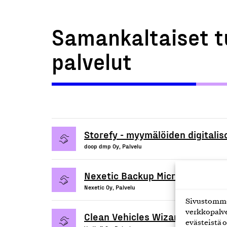
Samankaltaiset t
palvelut
Storefy - myymälöiden digitalis
doop dmp Oy, Palvelu
Nexetic Backup Microsoft 365 -
Nexetic Oy, Palvelu
Sivustomme 
verkkopalve
Clean Vehicles Wizard -palvelu
evästeistä o