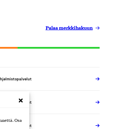
Palaa merkkihakuun
hjelmistopalvelut
hjelmistopalvelut
nnettä. Osa
hjelmistopalvelut