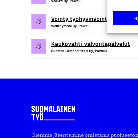
Vediafi Oy, Palvelu
Vointy työhyvinvointisovellus
H
Wellthyforce Oy, Palvelu
Kaukovahti-valvontapalvelut
Suomen Lämpömittari Oy, Palvelu
Olemme jäsentemme omistama puolueeton, 