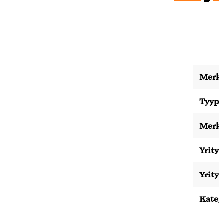
Merk
Tyyp
Merk
Yrity
Yrit
Kate