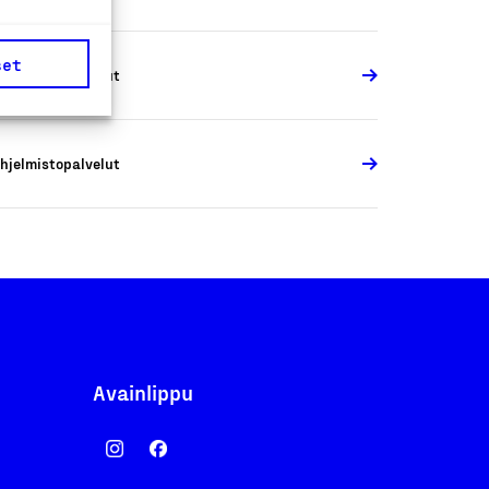
set
hjelmistopalvelut
hjelmistopalvelut
Avainlippu