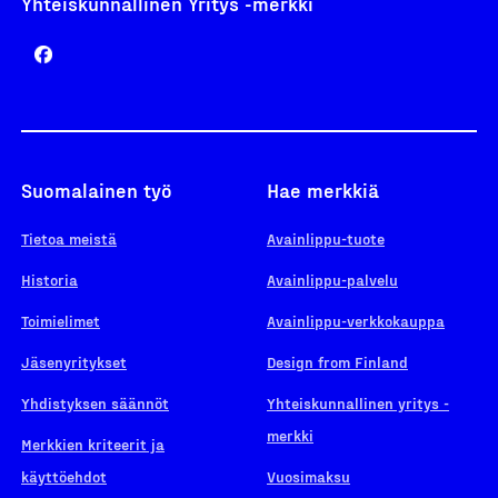
Yhteiskunnallinen Yritys -merkki
Suomalainen työ
Hae merkkiä
Tietoa meistä
Avainlippu-tuote
Historia
Avainlippu-palvelu
Toimielimet
Avainlippu-verkkokauppa
Jäsenyritykset
Design from Finland
Yhdistyksen säännöt
Yhteiskunnallinen yritys -
merkki
Merkkien kriteerit ja
käyttöehdot
Vuosimaksu