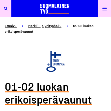
Etusivu
Merkki- ja yrityshaku
O1-O2 luokan
erikoisperävaunut
O1-O2 luokan
erikoisperävaunut