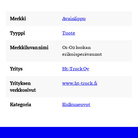
Merkki
Avainlippu
Tyyppi
Tuote
Merkkiluvan nimi
O1-O2 luokan
erikoisperävaunut
Yritys
Ht-Truck Oy
Yrityksen
www.ht-truck.fi
verkkosivut
Kategoria
Kulkuneuvot