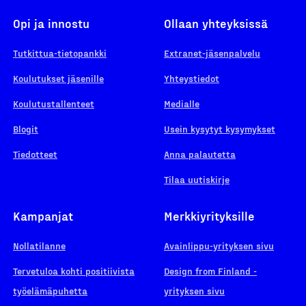
Opi ja innostu
Ollaan yhteyksissä
Tutkittua-tietopankki
Extranet-jäsenpalvelu
Koulutukset jäsenille
Yhteystiedot
Koulutustallenteet
Medialle
Blogit
Usein kysytyt kysymykset
Tiedotteet
Anna palautetta
Tilaa uutiskirje
Kampanjat
Merkkiyrityksille
Nollatilanne
Avainlippu-yrityksen sivu
Tervetuloa kohti positiivista
Design from Finland -
työelämäpuhetta
yrityksen sivu