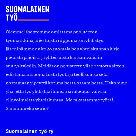
Olemme jäsentemme omistama puolueeton,
työmarkkinajärjestöistä riippumaton yhdistys.
Jäseninämme on koko suomalaisen yhteiskunnan kirjo
pienistä pajoista ja yhteisöistä kansainvälisiin
suuryrityksiin. Meidät on perustettu yli 100 vuotta sitten
edistämään suomalaista työtä ja teollisuutta sekä
nostamaan ylpeyttä kotimaisesta osaamisesta. Uskomme
yhä, että työ yhdistää ihmisiä ja rakentaa vahvaa,
elinvoimaista yhteiskuntaa. Me rakastamme työtä!
Sanoimmeko sen jo?
Suomalainen työ ry