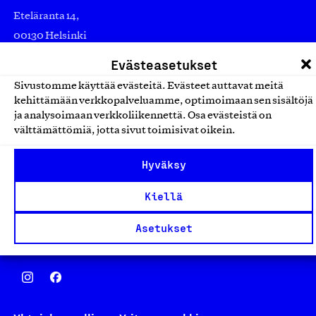
Eteläranta 14,
00130 Helsinki
Finland
Evästeasetukset
asiakaspalvelu@suomalainentyo.fi
Sivustomme käyttää evästeitä. Evästeet auttavat meitä
laskutus@suomalainentyo.fi
kehittämään verkkopalveluamme, optimoimaan sen sisältöjä
ja analysoimaan verkkoliikennettä. Osa evästeistä on
välttämättömiä, jotta sivut toimisivat oikein.
Hyväksy
Avainlippu
Kiellä
Asetukset
Design From Finland