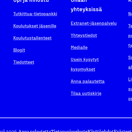
yhteyksissä
Tutkittua-tietopankki
N
Extranet-jäsenpalvelu
Koulutukset jäsenille
T
Yhteystiedot
p
Koulutustallenteet
t
Medialle
Blogit
S
Usein kysytyt
Tiedotteet
a
kysymykset
L
Anna palautetta
s
Tilaa uutiskirje
o
työ 2026.
Anna palautetta
Tietosuojaseloste
Käyttöehdot
Evästeet