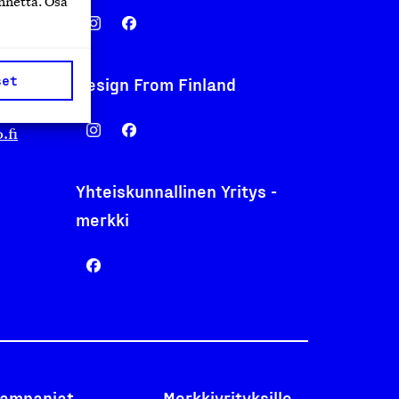
nnettä. Osa
set
Design From Finland
nentyo.fi
.fi
Yhteiskunnallinen Yritys -
merkki
ampanjat
Merkkiyrityksille