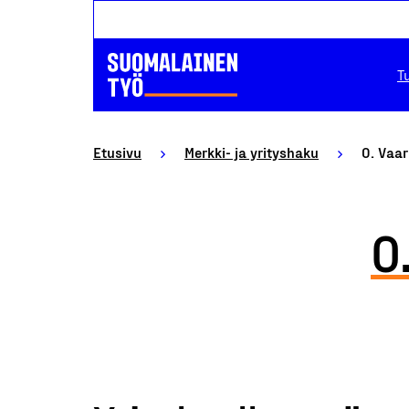
T
Etusivu
Merkki- ja yrityshaku
O. Vaar
O