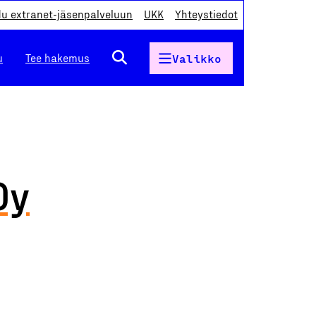
du extranet-jäsenpalveluun
UKK
Yhteystiedot
u
Tee hakemus
Valikko
Oy