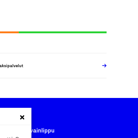
aksipalvelut
Avainlippu