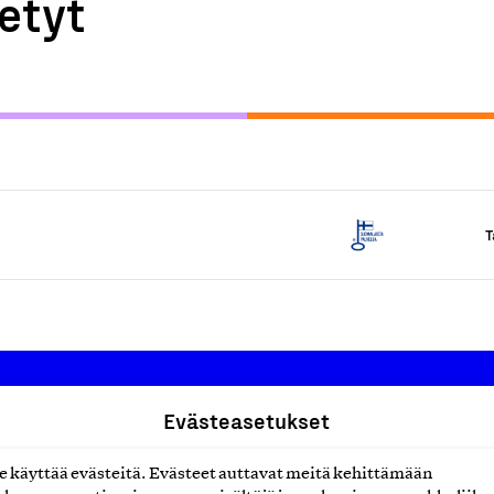
etyt
T
Evästeasetukset
Suomalainen työ ry
käyttää evästeitä. Evästeet auttavat meitä kehittämään