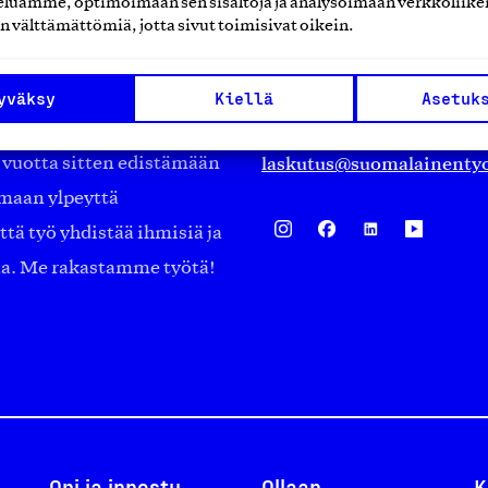
luamme, optimoimaan sen sisältöjä ja analysoimaan verkkoliike
Eteläranta 14,
n välttämättömiä, jotta sivut toimisivat oikein.
työmarkkinajärjestöistä
00130 Helsinki
ko suomalaisen
Finland
yväksy
Kiellä
Asetuk
asiakaspalvelu@suomalai
isöistä kansainvälisiin
laskutus@suomalainentyo
0 vuotta sitten edistämään
amaan ylpeyttä
ä työ yhdistää ihmisiä ja
aa. Me rakastamme työtä!
Opi ja innostu
Ollaan
K