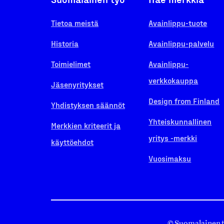
Tietoa meistä
Avainlippu-tuote
Historia
Avainlippu-palvelu
Toimielimet
Avainlippu-
verkkokauppa
Jäsenyritykset
Design from Finland
Yhdistyksen säännöt
Yhteiskunnallinen
Merkkien kriteerit ja
yritys -merkki
käyttöehdot
Vuosimaksu
© Suomalainen 