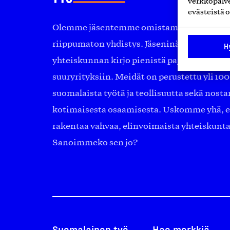
verkkopalve
evästeistä o
Olemme jäsentemme omistama puolueeton, 
riippumaton yhdistys. Jäseninämme on ko
H
yhteiskunnan kirjo pienistä pajoista ja yhte
suuryrityksiin. Meidät on perustettu yli 10
suomalaista työtä ja teollisuutta sekä nost
kotimaisesta osaamisesta. Uskomme yhä, ett
rakentaa vahvaa, elinvoimaista yhteiskunt
Sanoimmeko sen jo?
Suomalainen työ
Hae merkkiä