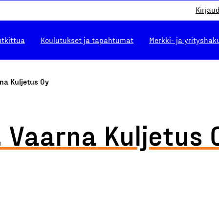
Kirjau
utkittua
Koulutukset ja tapahtumat
Merkki- ja yrityshak
na Kuljetus Oy
. Vaarna Kuljetus 