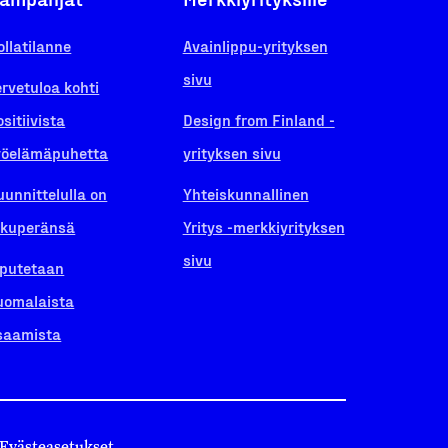
ollatilanne
Avainlippu-yrityksen
sivu
ervetuloa kohti
ositiivista
Design from Finland -
yöelämäpuhetta
yrityksen sivu
uunnittelulla on
Yhteiskunnallinen
lkuperänsä
Yritys -merkkiyrityksen
sivu
iputetaan
uomalaista
saamista
Evästeasetukset