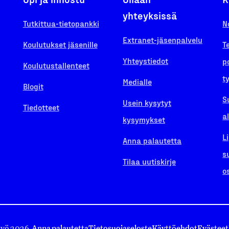
yhteyksissä
Tutkittua-tietopankki
N
Extranet-jäsenpalvelu
Koulutukset jäsenille
T
Yhteystiedot
p
Koulutustallenteet
t
Medialle
Blogit
S
Usein kysytyt
Tiedotteet
a
kysymykset
L
Anna palautetta
s
Tilaa uutiskirje
o
työ 2026.
Anna palautetta
Tietosuojaseloste
Käyttöehdot
Evästeet