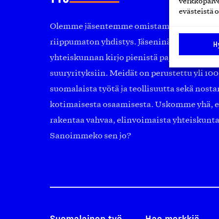
verkkopalve
evästeistä o
Olemme jäsentemme omistama puolueeton, 
riippumaton yhdistys. Jäseninämme on ko
H
yhteiskunnan kirjo pienistä pajoista ja yhte
suuryrityksiin. Meidät on perustettu yli 10
suomalaista työtä ja teollisuutta sekä nost
kotimaisesta osaamisesta. Uskomme yhä, ett
rakentaa vahvaa, elinvoimaista yhteiskunt
Sanoimmeko sen jo?
Suomalainen työ
Hae merkkiä