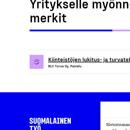
Yritykselle myönn
merkit
Kiinteistöjen lukitus- ja turvat
BLC Turva Oy, Palvelu
Sivustomme 