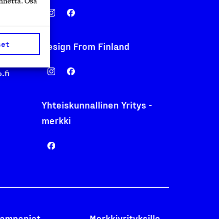
nnettä. Osa
set
Design From Finland
nentyo.fi
.fi
Yhteiskunnallinen Yritys -
merkki
ampanjat
Merkkiyrityksille