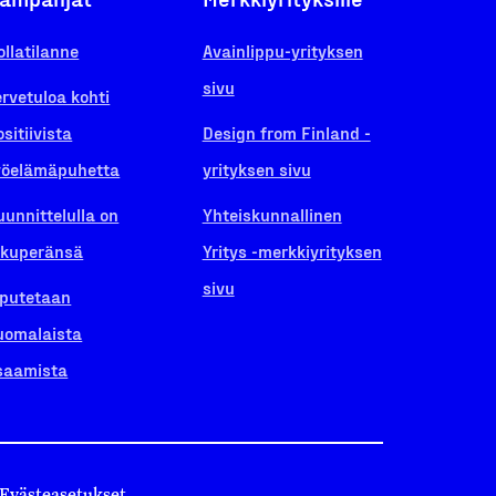
ollatilanne
Avainlippu-yrityksen
sivu
ervetuloa kohti
ositiivista
Design from Finland -
yöelämäpuhetta
yrityksen sivu
uunnittelulla on
Yhteiskunnallinen
lkuperänsä
Yritys -merkkiyrityksen
sivu
iputetaan
uomalaista
saamista
Evästeasetukset