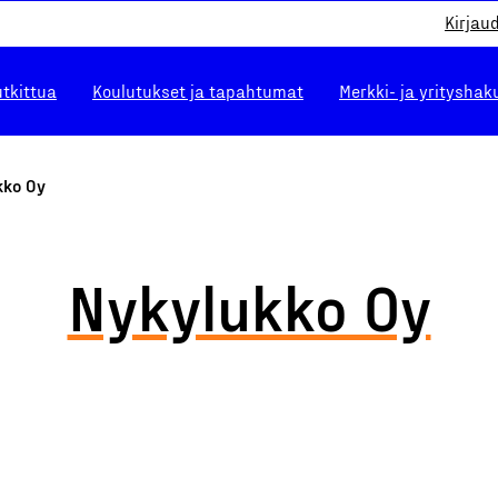
Kirjau
utkittua
Koulutukset ja tapahtumat
Merkki- ja yrityshak
kko Oy
Nykylukko Oy