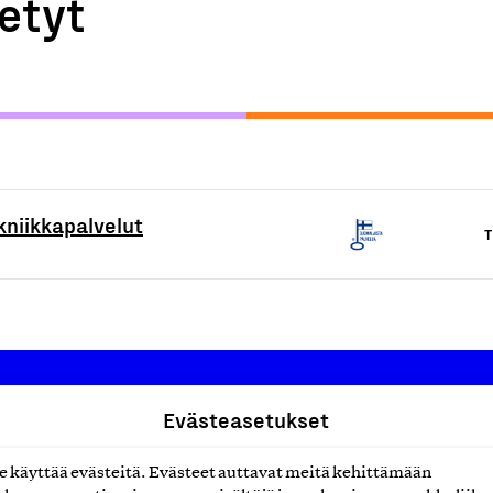
etyt
ekniikkapalvelut
T
Evästeasetukset
Suomalainen työ ry
käyttää evästeitä. Evästeet auttavat meitä kehittämään