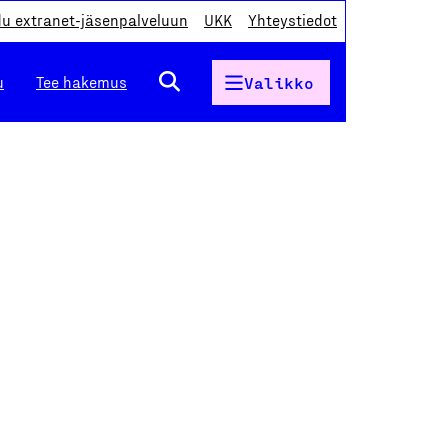
du extranet-jäsenpalveluun
UKK
Yhteystiedot
u
Tee hakemus
Valikko