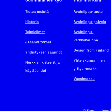
Tietoa meistä
Avainlippu-tuote
Historia
Avainlippu-palvelu
Toimielimet
Avainlippu-
verkkokauppa
Jäsenyritykset
Design from Finland
Yhdistyksen säännöt
Yhteiskunnallinen
Merkkien kriteerit ja
yritys -merkki
käyttöehdot
Vuosimaksu
© Suomalainen 