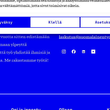
luamme, optimoimaan sen sisältöjä ja analysoimaan verkkoliike
Eteläranta 14,
n välttämättömiä, jotta sivut toimisivat oikein.
työmarkkinajärjestöistä
00130 Helsinki
ko suomalaisen
Finland
yväksy
Kiellä
Asetuk
asiakaspalvelu@suomalai
isöistä kansainvälisiin
laskutus@suomalainentyo
0 vuotta sitten edistämään
amaan ylpeyttä
ä työ yhdistää ihmisiä ja
aa. Me rakastamme työtä!
Opi ja innostu
Ollaan
K