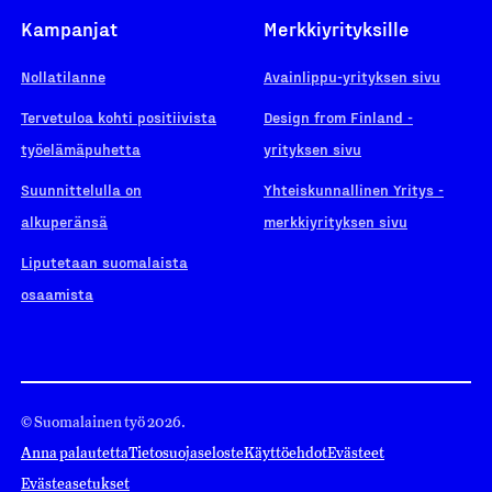
Kampanjat
Merkkiyrityksille
Nollatilanne
Avainlippu-yrityksen sivu
Tervetuloa kohti positiivista
Design from Finland -
työelämäpuhetta
yrityksen sivu
Suunnittelulla on
Yhteiskunnallinen Yritys -
alkuperänsä
merkkiyrityksen sivu
Liputetaan suomalaista
osaamista
© Suomalainen työ 2026.
Anna palautetta
Tietosuojaseloste
Käyttöehdot
Evästeet
Evästeasetukset