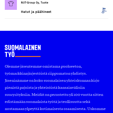
NUT-Group Oy, Tuote
Hatut ja päähineet
Olemme jäsentemme omistama puolueeton,
työmarkkinajärjestöistä riippumaton yhdistys.
Jäseninämme on koko suomalaisen yhteiskunnan kirjo
pienistä pajoista ja yhteisöistä kansainvälisiin
suuryrityksiin. Meidät on perustettu yli 100 vuotta sitten
edistämään suomalaista työtä ja teollisuutta sekä
nostamaan ylpeyttä kotimaisesta osaamisesta. Uskomme