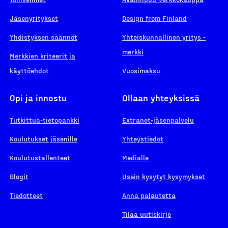
Jäsenyritykset
Design from Finland
Yhdistyksen säännöt
Yhteiskunnallinen yritys -
merkki
Merkkien kriteerit ja
käyttöehdot
Vuosimaksu
Opi ja innostu
Ollaan yhteyksissä
Tutkittua-tietopankki
Extranet-jäsenpalvelu
Koulutukset jäsenille
Yhteystiedot
Koulutustallenteet
Medialle
Blogit
Usein kysytyt kysymykset
Tiedotteet
Anna palautetta
Tilaa uutiskirje