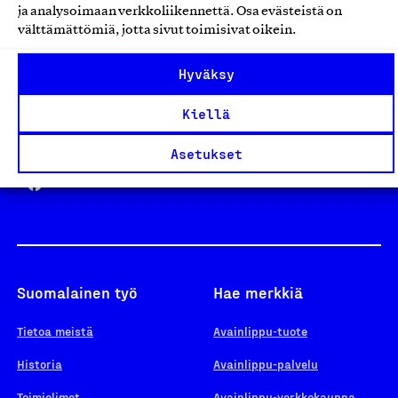
ja analysoimaan verkkoliikennettä. Osa evästeistä on
välttämättömiä, jotta sivut toimisivat oikein.
Design From Finland
Hyväksy
Kiellä
Yhteiskunnallinen Yritys -merkki
Asetukset
Suomalainen työ
Hae merkkiä
Tietoa meistä
Avainlippu-tuote
Historia
Avainlippu-palvelu
Toimielimet
Avainlippu-verkkokauppa