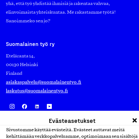
yhä, että työ yhdistää ihmisiä ja rakentaa vahvaa,
elinvoimaista yhteiskuntaa. Me rakastamme työtä!
Sanoimmeko sen jo?
Suomalainen työ ry
Eteläranta 14,
00130 Helsinki
Finland
asiakaspalvelu@suomalainentyo.fi
laskutus@suomalainentyo.fi
Evästeasetukset
Avainlippu
Sivustomme käyttää evästeitä. Evästeet auttavat meitä
kehittämään verkkopalveluamme, optimoimaan sen sisältöjä