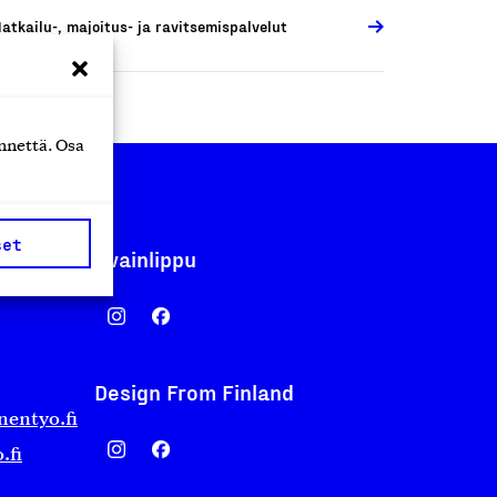
atkailu-, majoitus- ja ravitsemispalvelut
nnettä. Osa
set
Avainlippu
Design From Finland
nentyo.fi
.fi