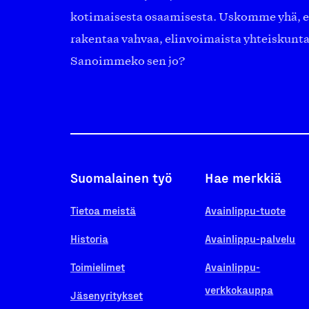
kotimaisesta osaamisesta. Uskomme yhä, ett
rakentaa vahvaa, elinvoimaista yhteiskunt
Sanoimmeko sen jo?
Suomalainen työ
Hae merkkiä
Tietoa meistä
Avainlippu-tuote
Historia
Avainlippu-palvelu
Toimielimet
Avainlippu-
verkkokauppa
Jäsenyritykset