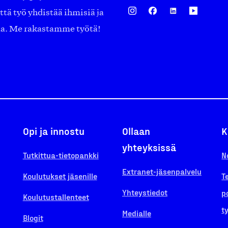
ä työ yhdistää ihmisiä ja
aa. Me rakastamme työtä!
Opi ja innostu
Ollaan
K
yhteyksissä
Tutkittua-tietopankki
N
Extranet-jäsenpalvelu
Koulutukset jäsenille
T
Yhteystiedot
p
Koulutustallenteet
t
Medialle
Blogit