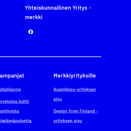
Yhteiskunnallinen Yritys -
merkki
ampanjat
Merkkiyrityksille
ollatilanne
Avainlippu-yrityksen
sivu
ervetuloa kohti
ositiivista
Design from Finland -
yöelämäpuhetta
yrityksen sivu