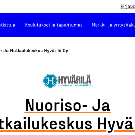
Kirjau
utkittua
Koulutukset ja tapahtumat
Merkki- ja yrityshak
- Ja Matkailukeskus Hyvärilä Oy
Nuoriso- Ja
tkailukeskus Hyvär