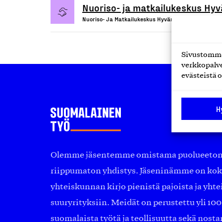
Nuoriso- ja matkailukeskus Hyv
Nuoriso- Ja Matkailukeskus Hyvärilä Oy, Palvelu
Sivustomme 
verkkopalve
evästeistä o
H
Olemme jäsentemme omistama puolueeton, 
riippumaton yhdistys. Jäseninämme on ko
yhteiskunnan kirjo pienistä pajoista ja yhte
suuryrityksiin. Meidät on perustettu yli 10
suomalaista työtä ja teollisuutta sekä nost