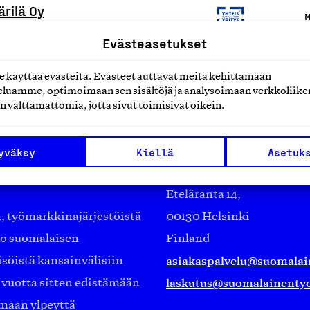
ärilä Oy
M
Evästeasetukset
käyttää evästeitä. Evästeet auttavat meitä kehittämään
luamme, optimoimaan sen sisältöjä ja analysoimaan verkkoliike
n välttämättömiä, jotta sivut toimisivat oikein.
yväksy
Kiellä
Asetuk
Suomalainen työ ry
Eteläranta 14,
työmarkkinajärjestöistä
00130 Helsinki
ko suomalaisen
Finland
asiakaspalvelu@suomalai
isöistä kansainvälisiin
laskutus@suomalainentyo
0 vuotta sitten edistämään
amaan ylpeyttä