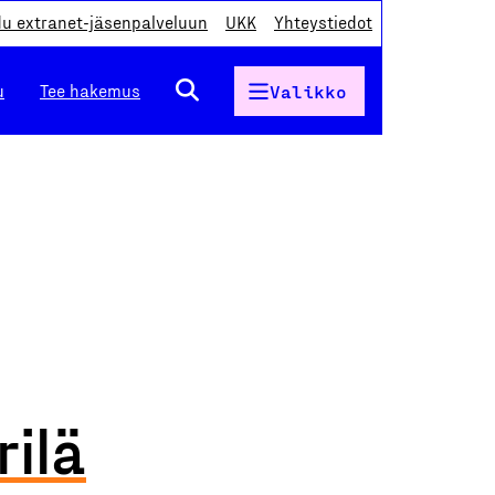
du extranet-jäsenpalveluun
UKK
Yhteystiedot
u
Tee hakemus
Valikko
ilä