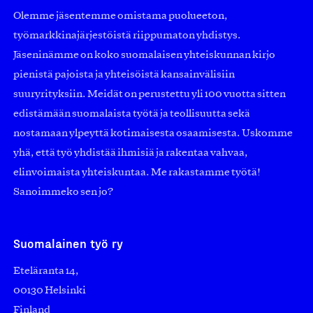
Olemme jäsentemme omistama puolueeton,
työmarkkinajärjestöistä riippumaton yhdistys.
Jäseninämme on koko suomalaisen yhteiskunnan kirjo
pienistä pajoista ja yhteisöistä kansainvälisiin
suuryrityksiin. Meidät on perustettu yli 100 vuotta sitten
edistämään suomalaista työtä ja teollisuutta sekä
nostamaan ylpeyttä kotimaisesta osaamisesta. Uskomme
yhä, että työ yhdistää ihmisiä ja rakentaa vahvaa,
elinvoimaista yhteiskuntaa. Me rakastamme työtä!
Sanoimmeko sen jo?
Suomalainen työ ry
Eteläranta 14,
00130 Helsinki
Finland