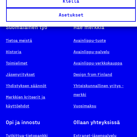
Kiellä
Asetukset
Suomalainen työ
Hae merkkiä
Tietoa meistä
Avainlippu-tuote
Historia
Avainlippu-palvelu
Toimielimet
Avainlippu-verkkokauppa
Jäsenyritykset
Design from Finland
Yhdistyksen säännöt
Yhteiskunnallinen yritys -
merkki
Merkkien kriteerit ja
käyttöehdot
Vuosimaksu
Opi ja innostu
Ollaan yhteyksissä
Tutkittua-tietopankki
Extranet-jäsenpalvelu