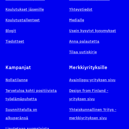
Koulutukset jäsenille
Yhteystiedot
Koulutustallenteet
Medialle
Blogit
Usein kysytyt kysymykset
Tiedotteet
Anna palautetta
Tilaa uutiskirje
Kampanjat
Merkkiyrityksille
Nollatilanne
Avainlippu-yrityksen sivu
Tervetuloa kohti positiivista
Design from Finland -
työelämäpuhetta
yrityksen sivu
Suunnittelulla on
Yhteiskunnallinen Yritys -
alkuperänsä
merkkiyrityksen sivu
Liputetaan suomalaista