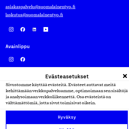
asiakaspalvelu@suomalainentyo.fi
laskutus@suomalainentyo.fi
Avainlippu
Evästeasetukset
Design From Finland
Sivustomme käyttää evästeitä. Evästeet auttavat meitä
kehittämään verkkopalveluamme, optimoimaan sen sisältöjä
ja analysoimaan verkkoliikennettä. Osa evästeistä on
välttämättömiä, jotta sivut toimisivat oikein.
Yhteiskunnallinen Yritys -merkki
Hyväksy