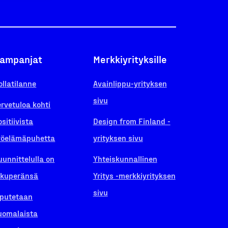
ampanjat
Merkkiyrityksille
ollatilanne
Avainlippu-yrityksen
sivu
ervetuloa kohti
ositiivista
Design from Finland -
yöelämäpuhetta
yrityksen sivu
uunnittelulla on
Yhteiskunnallinen
lkuperänsä
Yritys -merkkiyrityksen
sivu
iputetaan
uomalaista