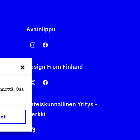
Avainlippu
Design From Finland
nentyo.fi
.fi
nnettä. Osa
Yhteiskunnallinen Yritys -
merkki
set