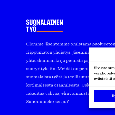
Olemme jäsentemme omistama puolueeton, 
riippumaton yhdistys. Jäseninämme on ko
yhteiskunnan kirjo pienistä pajoista ja yhte
Sivustomme 
suuryrityksiin. Meidät on perustettu yli 10
verkkopalve
suomalaista työtä ja teollisuutta sekä nost
evästeistä o
kotimaisesta osaamisesta. Uskomme yhä, ett
rakentaa vahvaa, elinvoimaista yhteiskunt
H
Sanoimmeko sen jo?