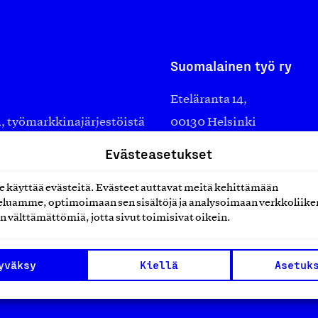
Suomalainen työ ry
Eteläranta 14,
työmarkkinajärjestöistä
00130 Helsinki
ko suomalaisen
Finland
Evästeasetukset
asiakaspalvelu@suomalai
isöistä kansainvälisiin
laskutus@suomalainentyo
käyttää evästeitä. Evästeet auttavat meitä kehittämään
0 vuotta sitten edistämään
luamme, optimoimaan sen sisältöjä ja analysoimaan verkkoliike
amaan ylpeyttä
n välttämättömiä, jotta sivut toimisivat oikein.
ä työ yhdistää ihmisiä ja
aa. Me rakastamme työtä!
yväksy
Kiellä
Asetuk