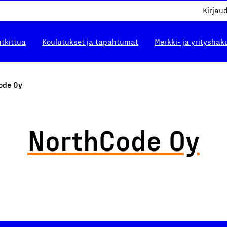
Kirjau
utkittua
Koulutukset ja tapahtumat
Merkki- ja yrityshak
ode Oy
NorthCode Oy