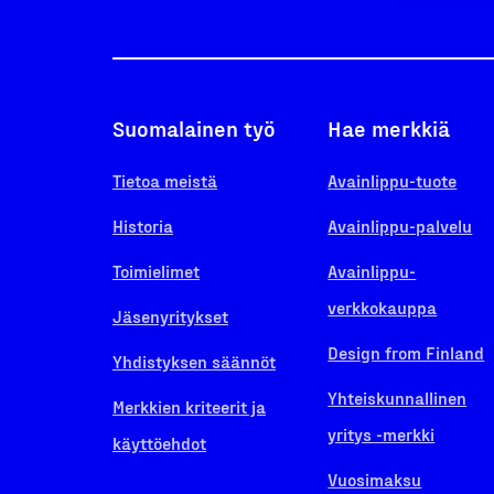
Suomalainen työ
Hae merkkiä
Tietoa meistä
Avainlippu-tuote
Historia
Avainlippu-palvelu
Toimielimet
Avainlippu-
verkkokauppa
Jäsenyritykset
Design from Finland
Yhdistyksen säännöt
Yhteiskunnallinen
Merkkien kriteerit ja
yritys -merkki
käyttöehdot
Vuosimaksu