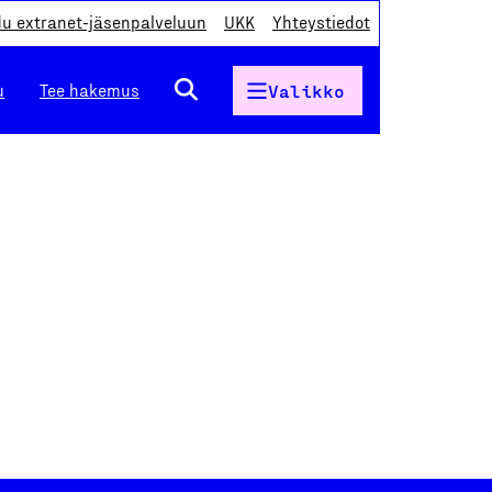
du extranet-jäsenpalveluun
UKK
Yhteystiedot
u
Tee hakemus
Valikko