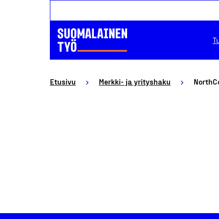
T
Etusivu
Merkki- ja yrityshaku
NorthC