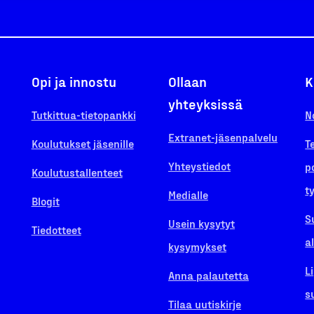
Opi ja innostu
Ollaan
K
yhteyksissä
Tutkittua-tietopankki
N
Extranet-jäsenpalvelu
Koulutukset jäsenille
T
Yhteystiedot
p
Koulutustallenteet
t
Medialle
Blogit
S
Usein kysytyt
Tiedotteet
a
kysymykset
L
Anna palautetta
s
Tilaa uutiskirje