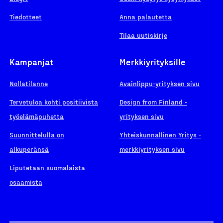
Tiedotteet
Anna palautetta
Tilaa uutiskirje
Kampanjat
Merkkiyrityksille
Nollatilanne
Avainlippu-yrityksen sivu
Tervetuloa kohti positiivista
Design from Finland -
työelämäpuhetta
yrityksen sivu
Suunnittelulla on
Yhteiskunnallinen Yritys -
alkuperänsä
merkkiyrityksen sivu
Liputetaan suomalaista
osaamista