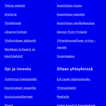
Tietoa meistä
Avainlippu-tuote
Historia
Avainlippu-palvelu
Toimielimet
Avainlippu-verkkokauppa
Jäsenyritykset
Design from Finland
Yhdistyksen säännöt
Yhteiskunnallinen yritys -
merkki
Merkkien kriteerit ja
käyttöehdot
Vuosimaksu
Opi ja innostu
Ollaan yhteyksissä
Tutkittua-tietopankki
Extranet-jäsenpalvelu
Koulutukset jäsenille
Yhteystiedot
Koulutustallenteet
Medialle
Blogit
Usein kysytyt kysymykset