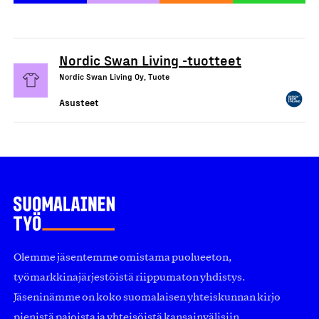
Nordic Swan Living -tuotteet
Nordic Swan Living Oy, Tuote
Asusteet
Olemme jäsentemme omistama puolueeton,
työmarkkinajärjestöistä riippumaton yhdistys.
Jäseninämme on koko suomalaisen yhteiskunnan kirjo
pienistä pajoista ja yhteisöistä kansainvälisiin