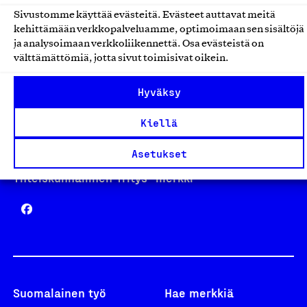
Sivustomme käyttää evästeitä. Evästeet auttavat meitä
kehittämään verkkopalveluamme, optimoimaan sen sisältöjä
Avainlippu
ja analysoimaan verkkoliikennettä. Osa evästeistä on
välttämättömiä, jotta sivut toimisivat oikein.
Hyväksy
Design From Finland
Kiellä
Asetukset
Yhteiskunnallinen Yritys -merkki
Suomalainen työ
Hae merkkiä