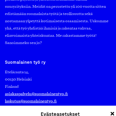
suuryrityksiin. Meidät on perustettu yli 100 vuotta sitten
edistämään suomalaista työtä ja teollisuutta sekä
nostamaan ylpeyttä kotimaisesta osaamisesta. Uskomme
yhä, että työ yhdistää ihmisiä ja rakentaa vahvaa,
elinvoimaista yhteiskuntaa. Me rakastamme työtä!
Sanoimmeko sen jo?
Suomalainen työ ry
Eteläranta 14,
00130 Helsinki
Finland
asiakaspalvelu@suomalainentyo.fi
laskutus@suomalainentyo.fi
Evästeasetukset