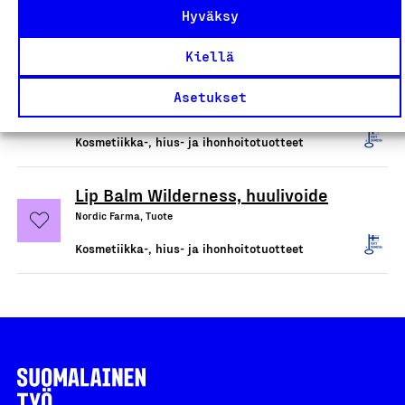
Kosmetiikka-, hius- ja ihonhoitotuotteet
Hyväksy
Kiellä
Balance Conditioner Bar,
hoitoainepala
Asetukset
Nordic Farma, Tuote
Kosmetiikka-, hius- ja ihonhoitotuotteet
Lip Balm Wilderness, huulivoide
Nordic Farma, Tuote
Kosmetiikka-, hius- ja ihonhoitotuotteet