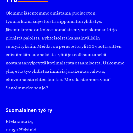
Olemme jäsentemme omistama puolueeton,
työmarkkinajärjestöistä riippumaton yhdistys.
Jäseninämme on koko suomalaisen yhteiskunnan kirjo
pienistä pajoista ja yhteisöistä kansainvälisiin
suuryrityksiin. Meidät on perustettu yli 100 vuotta sitten
edistämään suomalaista työtä ja teollisuutta sekä
nostamaan ylpeyttä kotimaisesta osaamisesta. Uskomme
yhä, että työ yhdistää ihmisiä ja rakentaa vahvaa,
elinvoimaista yhteiskuntaa. Me rakastamme työtä!
Sanoimmeko sen jo?
Suomalainen työ ry
Eteläranta 14,
00130 Helsinki