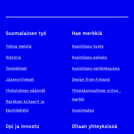
Suomalainen työ
Hae merkkiä
Tietoa meistä
Avainlippu-tuote
Historia
Avainlippu-palvelu
Toimielimet
Avainlippu-verkkokauppa
Jäsenyritykset
Design from Finland
Yhdistyksen säännöt
Yhteiskunnallinen yritys -
merkki
Merkkien kriteerit ja
käyttöehdot
Vuosimaksu
Opi ja innostu
Ollaan yhteyksissä