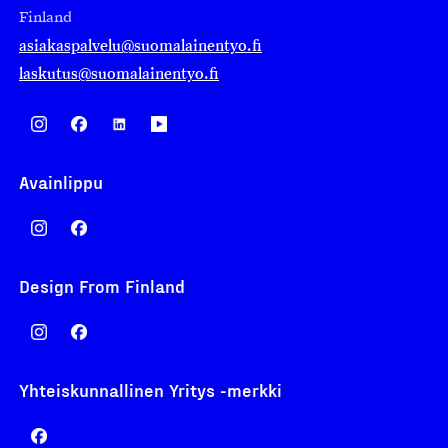
Finland
asiakaspalvelu@suomalainentyo.fi
laskutus@suomalainentyo.fi
Avainlippu
Design From Finland
Yhteiskunnallinen Yritys -merkki