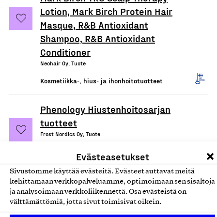
Lotion, Mark Birch Protein Hair
Masque, R&B Antioxidant
Shampoo, R&B Antioxidant
Conditioner
Neohair Oy, Tuote
Kosmetiikka-, hius- ja ihonhoitotuotteet
Phenology Hiustenhoitosarjan
tuotteet
Frost Nordics Oy, Tuote
Kosmetiikka-, hius- ja ihonhoitotuotteet
Evästeasetukset
Sivustomme käyttää evästeitä. Evästeet auttavat meitä
Balance Shampoo Bar,
kehittämään verkkopalveluamme, optimoimaan sen sisältöjä
palashampoo
ja analysoimaan verkkoliikennettä. Osa evästeistä on
välttämättömiä, jotta sivut toimisivat oikein.
Nordic Farma, Tuote