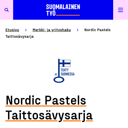
Etusivu
Merkki- ja yrityshaku
Nordic Pastels
Taittosävysarja
Nordic Pastels
Taittosävysarja