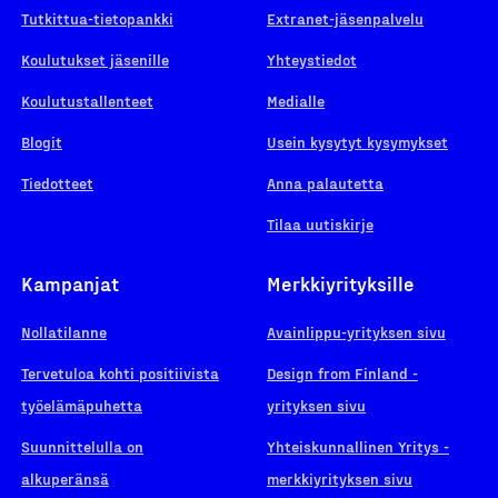
Tutkittua-tietopankki
Extranet-jäsenpalvelu
Koulutukset jäsenille
Yhteystiedot
Koulutustallenteet
Medialle
Blogit
Usein kysytyt kysymykset
Tiedotteet
Anna palautetta
Tilaa uutiskirje
Kampanjat
Merkkiyrityksille
Nollatilanne
Avainlippu-yrityksen sivu
Tervetuloa kohti positiivista
Design from Finland -
työelämäpuhetta
yrityksen sivu
Suunnittelulla on
Yhteiskunnallinen Yritys -
alkuperänsä
merkkiyrityksen sivu