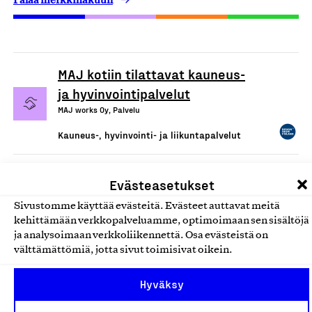
MAJ kotiin tilattavat kauneus-
ja hyvinvointipalvelut
MAJ works Oy, Palvelu
Kauneus-, hyvinvointi- ja liikuntapalvelut
Evästeasetukset
Sivustomme käyttää evästeitä. Evästeet auttavat meitä
kehittämään verkkopalveluamme, optimoimaan sen sisältöjä
ja analysoimaan verkkoliikennettä. Osa evästeistä on
välttämättömiä, jotta sivut toimisivat oikein.
Hyväksy
Olemme jäsentemme omistama puolueeton,
työmarkkinajärjestöistä riippumaton yhdistys.