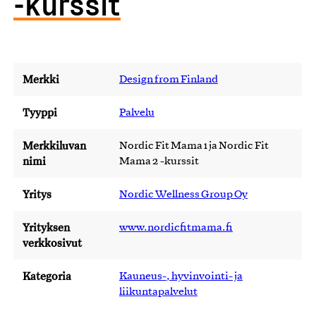
-kurssit
Merkki
Design from Finland
Tyyppi
Palvelu
Merkkiluvan
Nordic Fit Mama 1 ja Nordic Fit
nimi
Mama 2 -kurssit
Yritys
Nordic Wellness Group Oy
Yrityksen
www.nordicfitmama.fi
verkkosivut
Kategoria
Kauneus-, hyvinvointi- ja
liikuntapalvelut