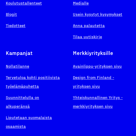
Koulutustallenteet
Medialle
Blogit
Usein kysytyt kysymykset
Tiedotteet
Anna palautetta
Tilaa uutiskirje
Kampanjat
Merkkiyrityksille
Nollatilanne
Avainlippu-yrityksen sivu
Tervetuloa kohti positiivista
Design from Finland -
työelämäpuhetta
yrityksen sivu
Suunnittelulla on
Yhteiskunnallinen Yritys -
alkuperänsä
merkkiyrityksen sivu
Liputetaan suomalaista
osaamista