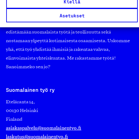
Kiellä
Jäseninämme on koko suomalaisen yhteiskunnan kirjo
Asetukset
pienistä pajoista ja yhteisöistä kansainvälisiin
suuryrityksiin. Meidät on perustettu yli 100 vuotta sitten
edistämään suomalaista työtä ja teollisuutta sekä
nostamaan ylpeyttä kotimaisesta osaamisesta. Uskomme
yhä, että työ yhdistää ihmisiä ja rakentaa vahvaa,
elinvoimaista yhteiskuntaa. Me rakastamme työtä!
Sanoimmeko sen jo?
Suomalainen työ ry
Eteläranta 14,
00130 Helsinki
Finland
asiakaspalvelu@suomalainentyo.fi
laskutus@suomalainentyo.fi