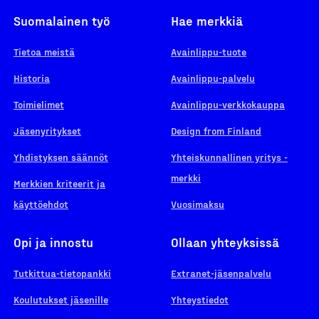
Suomalainen työ
Hae merkkiä
Tietoa meistä
Avainlippu-tuote
Historia
Avainlippu-palvelu
Toimielimet
Avainlippu-verkkokauppa
Jäsenyritykset
Design from Finland
Yhdistyksen säännöt
Yhteiskunnallinen yritys -
merkki
Merkkien kriteerit ja
käyttöehdot
Vuosimaksu
Opi ja innostu
Ollaan yhteyksissä
Tutkittua-tietopankki
Extranet-jäsenpalvelu
Koulutukset jäsenille
Yhteystiedot