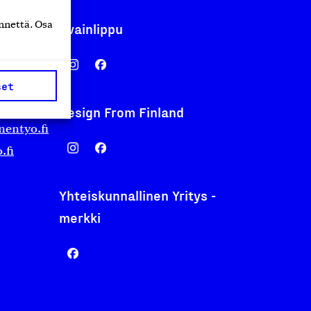
nnettä. Osa
Avainlippu
set
Design From Finland
nentyo.fi
.fi
Yhteiskunnallinen Yritys -
merkki