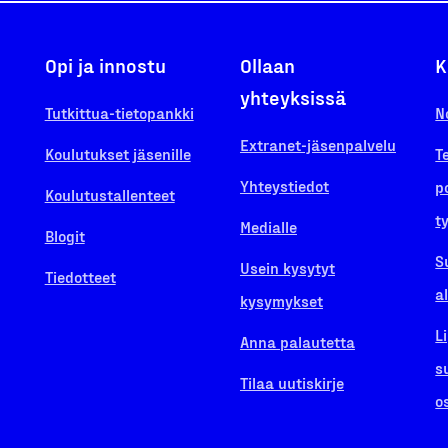
Opi ja innostu
Ollaan
K
yhteyksissä
Tutkittua-tietopankki
N
Extranet-jäsenpalvelu
Koulutukset jäsenille
T
Yhteystiedot
p
Koulutustallenteet
t
Medialle
Blogit
S
Usein kysytyt
Tiedotteet
a
kysymykset
L
Anna palautetta
s
Tilaa uutiskirje
o