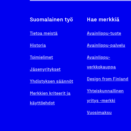
Suomalainen työ
Hae merkkiä
Tietoa meistä
Avainlippu-tuote
Historia
Avainlippu-palvelu
Toimielimet
Avainlippu-
verkkokauppa
Jäsenyritykset
Design from Finland
Yhdistyksen säännöt
Yhteiskunnallinen
Merkkien kriteerit ja
yritys -merkki
käyttöehdot
Vuosimaksu