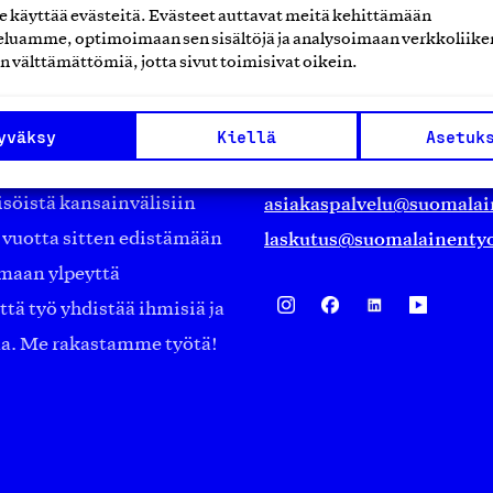
käyttää evästeitä. Evästeet auttavat meitä kehittämään
luamme, optimoimaan sen sisältöjä ja analysoimaan verkkoliike
Suomalainen työ ry
n välttämättömiä, jotta sivut toimisivat oikein.
Eteläranta 14,
työmarkkinajärjestöistä
00130 Helsinki
yväksy
Kiellä
Asetuk
ko suomalaisen
Finland
asiakaspalvelu@suomalai
isöistä kansainvälisiin
laskutus@suomalainentyo
0 vuotta sitten edistämään
amaan ylpeyttä
ä työ yhdistää ihmisiä ja
aa. Me rakastamme työtä!