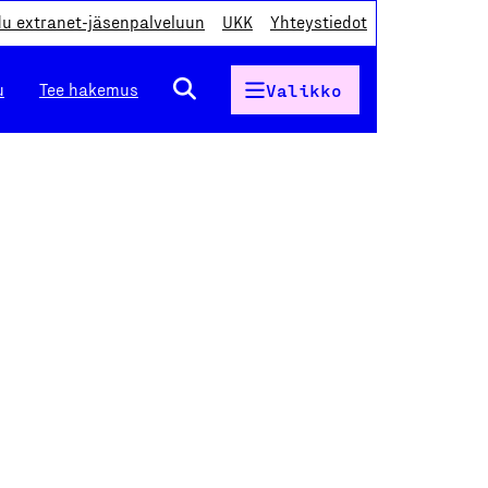
du extranet-jäsenpalveluun
UKK
Yhteystiedot
u
Tee hakemus
Valikko