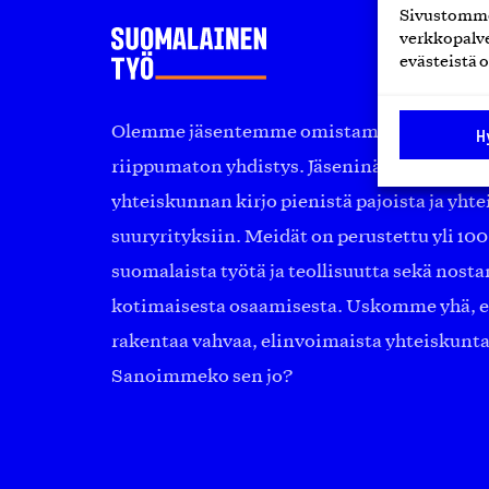
Sivustomme 
verkkopalve
evästeistä o
Olemme jäsentemme omistama puolueeton, 
H
riippumaton yhdistys. Jäseninämme on ko
yhteiskunnan kirjo pienistä pajoista ja yhte
suuryrityksiin. Meidät on perustettu yli 10
suomalaista työtä ja teollisuutta sekä nost
kotimaisesta osaamisesta. Uskomme yhä, ett
rakentaa vahvaa, elinvoimaista yhteiskunt
Sanoimmeko sen jo?