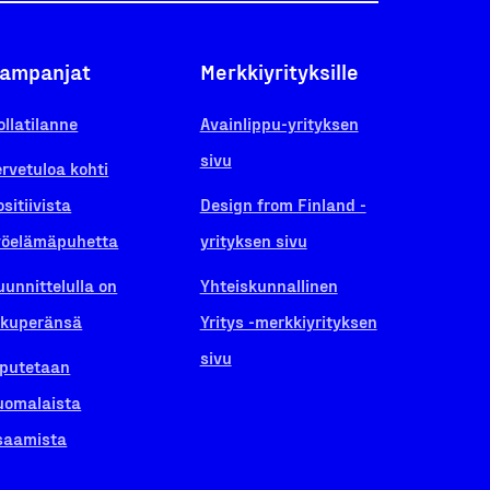
ampanjat
Merkkiyrityksille
ollatilanne
Avainlippu-yrityksen
sivu
ervetuloa kohti
ositiivista
Design from Finland -
yöelämäpuhetta
yrityksen sivu
uunnittelulla on
Yhteiskunnallinen
lkuperänsä
Yritys -merkkiyrityksen
sivu
iputetaan
uomalaista
saamista