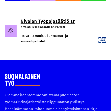
Nivalan Työpajasäätiö sr
Nivalan Työpajasäätiö Sr, Palvelu
Hoiva-, asumis-, kuntoutus- ja
sosiaalipalvelut
Olemme jäsentemme omistama puolueeton,
työmarkkinajärjestöistä riippumaton yhdistys.
Jäseninämme on koko suomalaisen yhteiskunnan kirjo