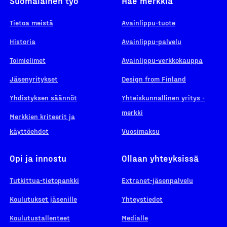
Suomalainen työ
Hae merkkiä
Tietoa meistä
Avainlippu-tuote
Historia
Avainlippu-palvelu
Toimielimet
Avainlippu-verkkokauppa
Jäsenyritykset
Design from Finland
Yhdistyksen säännöt
Yhteiskunnallinen yritys -
merkki
Merkkien kriteerit ja
käyttöehdot
Vuosimaksu
Opi ja innostu
Ollaan yhteyksissä
Tutkittua-tietopankki
Extranet-jäsenpalvelu
Koulutukset jäsenille
Yhteystiedot
Koulutustallenteet
Medialle