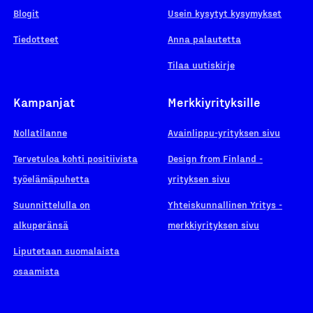
Blogit
Usein kysytyt kysymykset
Tiedotteet
Anna palautetta
Tilaa uutiskirje
Kampanjat
Merkkiyrityksille
Nollatilanne
Avainlippu-yrityksen sivu
Tervetuloa kohti positiivista
Design from Finland -
työelämäpuhetta
yrityksen sivu
Suunnittelulla on
Yhteiskunnallinen Yritys -
alkuperänsä
merkkiyrityksen sivu
Liputetaan suomalaista
osaamista