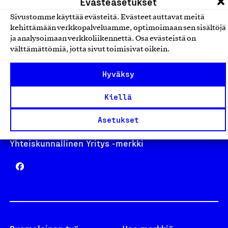
Evästeasetukset
Sivustomme käyttää evästeitä. Evästeet auttavat meitä
kehittämään verkkopalveluamme, optimoimaan sen sisältöjä
Avainlippu
ja analysoimaan verkkoliikennettä. Osa evästeistä on
välttämättömiä, jotta sivut toimisivat oikein.
Hyväksy
Design From Finland
Kiellä
Asetukset
Yhteiskunnallinen Yritys -merkki