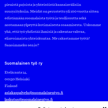
pienistä pajoista ja yhteisöistä kansainvälisiin
suuryrityksiin. Meidät on perustettu yli 100 vuotta sitten
edistämään suomalaista työtä ja teollisuutta sekä
nostamaan ylpeyttä kotimaisesta osaamisesta. Uskomme
yhä, että työ yhdistää ihmisiä ja rakentaa vahvaa,
elinvoimaista yhteiskuntaa. Me rakastamme työtä!
Sanoimmeko sen jo?
Suomalainen työ ry
Eteläranta 14,
00130 Helsinki
Finland
asiakaspalvelu@suomalainentyo.fi
laskutus@suomalainentyo.fi