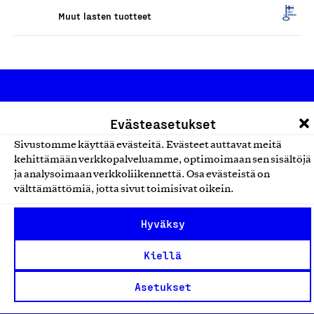
Muut lasten tuotteet
Evästeasetukset
Sivustomme käyttää evästeitä. Evästeet auttavat meitä
kehittämään verkkopalveluamme, optimoimaan sen sisältöjä
Olemme jäsentemme omistama puolueeton,
ja analysoimaan verkkoliikennettä. Osa evästeistä on
työmarkkinajärjestöistä riippumaton yhdistys.
välttämättömiä, jotta sivut toimisivat oikein.
Jäseninämme on koko suomalaisen yhteiskunnan kirjo
Hyväksy
pienistä pajoista ja yhteisöistä kansainvälisiin
suuryrityksiin. Meidät on perustettu yli 100 vuotta sitten
Kiellä
edistämään suomalaista työtä ja teollisuutta sekä
Asetukset
nostamaan ylpeyttä kotimaisesta osaamisesta. Uskomme
yhä, että työ yhdistää ihmisiä ja rakentaa vahvaa,