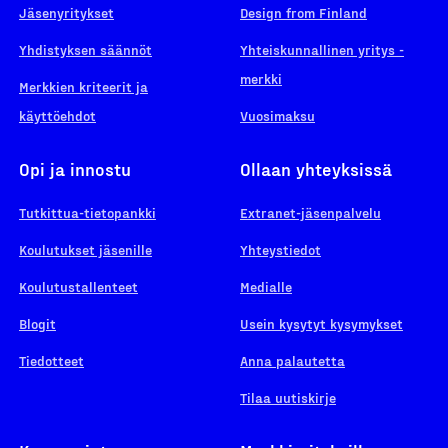
Jäsenyritykset
Design from Finland
Yhdistyksen säännöt
Yhteiskunnallinen yritys -
merkki
Merkkien kriteerit ja
käyttöehdot
Vuosimaksu
Opi ja innostu
Ollaan yhteyksissä
Tutkittua-tietopankki
Extranet-jäsenpalvelu
Koulutukset jäsenille
Yhteystiedot
Koulutustallenteet
Medialle
Blogit
Usein kysytyt kysymykset
Tiedotteet
Anna palautetta
Tilaa uutiskirje