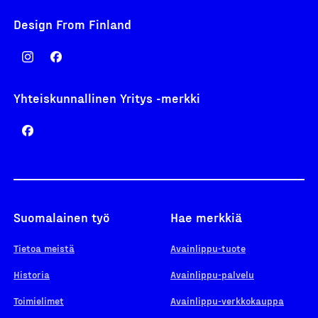
Design From Finland
Yhteiskunnallinen Yritys -merkki
Suomalainen työ
Hae merkkiä
Tietoa meistä
Avainlippu-tuote
Historia
Avainlippu-palvelu
Toimielimet
Avainlippu-verkkokauppa