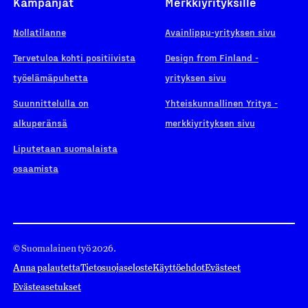
Kampanjat
Merkkiyrityksille
Nollatilanne
Avainlippu-yrityksen sivu
Tervetuloa kohti positiivista
Design from Finland -
työelämäpuhetta
yrityksen sivu
Suunnittelulla on
Yhteiskunnallinen Yritys -
alkuperänsä
merkkiyrityksen sivu
Liputetaan suomalaista
osaamista
© Suomalainen työ 2026.
Anna palautetta
Tietosuojaseloste
Käyttöehdot
Evästeet
Evästeasetukset