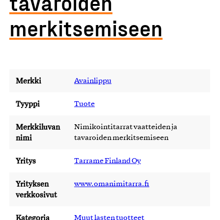
tavaroiden
merkitsemiseen
Merkki
Avainlippu
Tyyppi
Tuote
Merkkiluvan
Nimikointitarrat vaatteiden ja
nimi
tavaroiden merkitsemiseen
Yritys
Tarrame Finland Oy
Yrityksen
www.omanimitarra.fi
verkkosivut
Kategoria
Muut lasten tuotteet