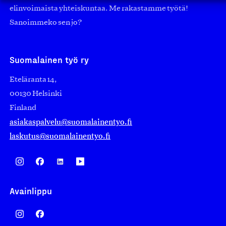
elinvoimaista yhteiskuntaa. Me rakastamme työtä!
Sanoimmeko sen jo?
Suomalainen työ ry
Eteläranta 14,
00130 Helsinki
Finland
asiakaspalvelu@suomalainentyo.fi
laskutus@suomalainentyo.fi
Avainlippu