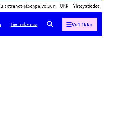
du extranet-jäsenpalveluun
UKK
Yhteystiedot
u
Tee hakemus
Valikko