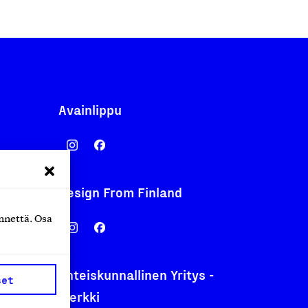
Avainlippu
Design From Finland
nentyo.fi
nnettä. Osa
.fi
Yhteiskunnallinen Yritys -
set
merkki