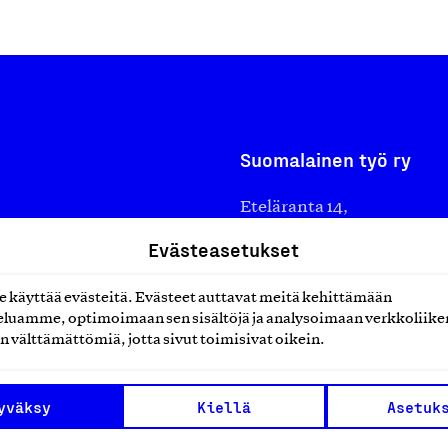
Suomalainen työ ry
Eteläranta 14,
työmarkkinajärjestöistä
00130 Helsinki
Evästeasetukset
ko suomalaisen
Finland
käyttää evästeitä. Evästeet auttavat meitä kehittämään
asiakaspalvelu@suomalai
isöistä kansainvälisiin
luamme, optimoimaan sen sisältöjä ja analysoimaan verkkoliike
laskutus@suomalainentyo
0 vuotta sitten edistämään
n välttämättömiä, jotta sivut toimisivat oikein.
amaan ylpeyttä
ä työ yhdistää ihmisiä ja
yväksy
Kiellä
Asetuk
aa. Me rakastamme työtä!