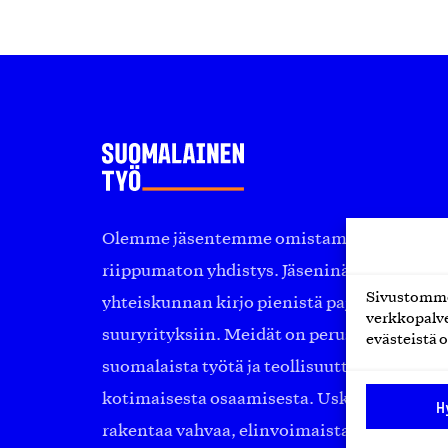
Olemme jäsentemme omistama puolueeton, 
riippumaton yhdistys. Jäseninämme on ko
Sivustomme 
yhteiskunnan kirjo pienistä pajoista ja yhte
verkkopalve
suuryrityksiin. Meidät on perustettu yli 10
evästeistä o
suomalaista työtä ja teollisuutta sekä nost
kotimaisesta osaamisesta. Uskomme yhä, ett
H
rakentaa vahvaa, elinvoimaista yhteiskunt