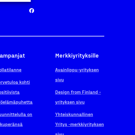
ampanjat
Merkkiyrityksille
ollatilanne
Avainlippu-yrityksen
sivu
ervetuloa kohti
ositiivista
Design from Finland -
yöelämäpuhetta
yrityksen sivu
uunnittelulla on
Yhteiskunnallinen
lkuperänsä
Yritys -merkkiyrityksen
sivu