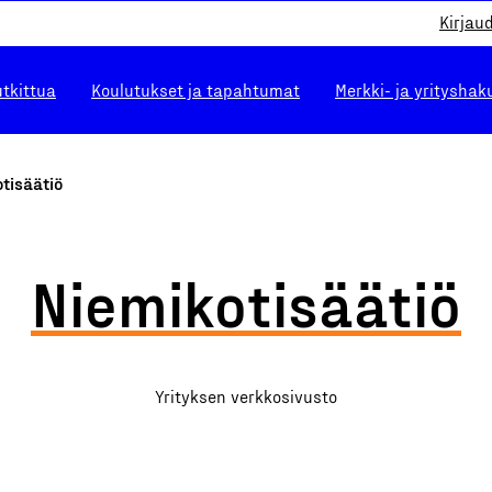
Kirjau
utkittua
Koulutukset ja tapahtumat
Merkki- ja yrityshak
tisäätiö
Niemikotisäätiö
Yrityksen verkkosivusto