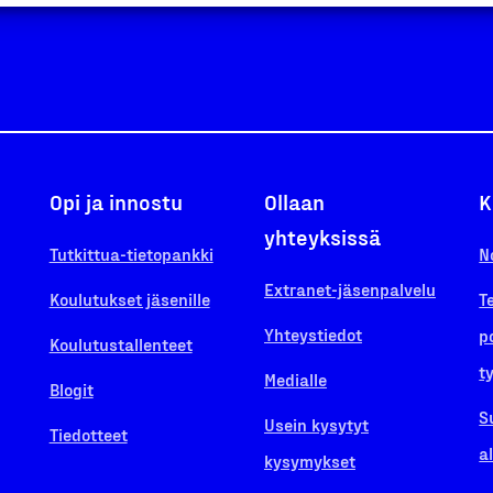
Opi ja innostu
Ollaan
K
yhteyksissä
Tutkittua-tietopankki
N
Extranet-jäsenpalvelu
Koulutukset jäsenille
T
Yhteystiedot
p
Koulutustallenteet
t
Medialle
Blogit
S
Usein kysytyt
Tiedotteet
a
kysymykset