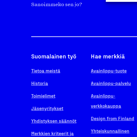
Sanoimmeko sen jo?
Suomalainen työ
Hae merkkiä
Tietoa meistä
Avainlippu-tuote
Historia
Avainlippu-palvelu
Toimielimet
Avainlippu-
verkkokauppa
Jäsenyritykset
Design from Finland
Yhdistyksen säännöt
Yhteiskunnallinen
Merkkien kriteerit ja