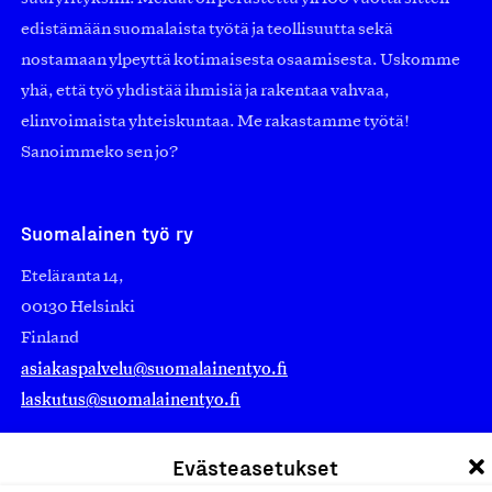
edistämään suomalaista työtä ja teollisuutta sekä
nostamaan ylpeyttä kotimaisesta osaamisesta. Uskomme
yhä, että työ yhdistää ihmisiä ja rakentaa vahvaa,
elinvoimaista yhteiskuntaa. Me rakastamme työtä!
Sanoimmeko sen jo?
Suomalainen työ ry
Eteläranta 14,
00130 Helsinki
Finland
asiakaspalvelu@suomalainentyo.fi
laskutus@suomalainentyo.fi
Evästeasetukset