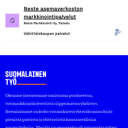
Neste asemaverkoston
markkinointipalvelut
Neste Markkinointi Oy, Palvelu
Vähittäiskaupan palvelut
Olemme jäsentemme omistama puolueeton,
työmarkkinajärjestöistä riippumaton yhdistys.
Jäseninämme on koko suomalaisen yhteiskunnan kirjo
pienistä pajoista ja yhteisöistä kansainvälisiin
suuryrityksiin. Meidät on perustettu yli 100 vuotta sitten