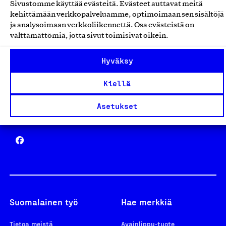
Sivustomme käyttää evästeitä. Evästeet auttavat meitä
Avainlippu
kehittämään verkkopalveluamme, optimoimaan sen sisältöjä
ja analysoimaan verkkoliikennettä. Osa evästeistä on
välttämättömiä, jotta sivut toimisivat oikein.
Hyväksy
Design From Finland
Kiellä
Asetukset
Yhteiskunnallinen Yritys -merkki
Suomalainen työ
Hae merkkiä
Tietoa meistä
Avainlippu-tuote