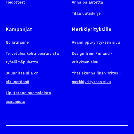
Tiedotteet
Anna palautetta
Tilaa uutiskirje
Kampanjat
Merkkiyrityksille
Nollatilanne
Avainlippu-yrityksen sivu
Tervetuloa kohti positiivista
Design from Finland -
työelämäpuhetta
yrityksen sivu
Suunnittelulla on
Yhteiskunnallinen Yritys -
alkuperänsä
merkkiyrityksen sivu
Liputetaan suomalaista
osaamista