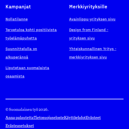
Kampanjat
Merkkiyrityksille
Nollatilanne
Avainlippu-yrityksen sivu
Tervetuloa kohti positiivista
Design from Finland -
työelämäpuhetta
yrityksen sivu
Suunnittelulla on
Yhteiskunnallinen Yritys -
alkuperänsä
merkkiyrityksen sivu
Liputetaan suomalaista
osaamista
© Suomalainen työ 2026.
Anna palautetta
Tietosuojaseloste
Käyttöehdot
Evästeet
Evästeasetukset