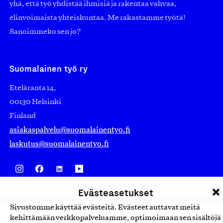
yhä, että työ yhdistää ihmisiä ja rakentaa vahvaa,
elinvoimaista yhteiskuntaa. Me rakastamme työtä!
Sanoimmeko sen jo?
Suomalainen työ ry
Eteläranta 14,
00130 Helsinki
Finland
asiakaspalvelu@suomalainentyo.fi
laskutus@suomalainentyo.fi
Evästeasetukset
Avainlippu
Sivustomme käyttää evästeitä. Evästeet auttavat meitä
kehittämään verkkopalveluamme, optimoimaan sen sisältöjä