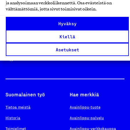
ja analysoimaan verkkoliikennettä. Osa evästeistä on
välttämättömiä, jotta sivut toimisivat oikein.
Design From Finland
Hyväksy
Kiellä
Yhteiskunnallinen Yritys -merkki
Asetukset
Suomalainen työ
Hae merkkiä
Tietoa meistä
Avainlippu-tuote
Historia
Avainlippu-palvelu
Toimielimet
Avainlippu-verkkokauppa