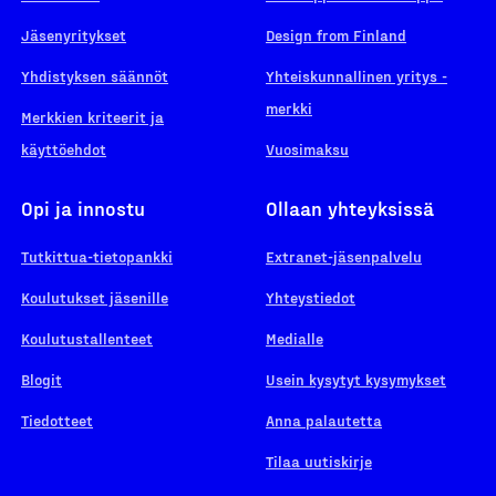
Jäsenyritykset
Design from Finland
Yhdistyksen säännöt
Yhteiskunnallinen yritys -
merkki
Merkkien kriteerit ja
käyttöehdot
Vuosimaksu
Opi ja innostu
Ollaan yhteyksissä
Tutkittua-tietopankki
Extranet-jäsenpalvelu
Koulutukset jäsenille
Yhteystiedot
Koulutustallenteet
Medialle
Blogit
Usein kysytyt kysymykset
Tiedotteet
Anna palautetta
Tilaa uutiskirje