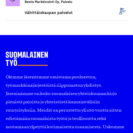
Neste Markkinointi Oy, Palvelu
Vähittäiskaupan palvelut
Olemme jäsentemme omistama puolueeton,
työmarkkinajärjestöistä riippumaton yhdistys.
Jäseninämme on koko suomalaisen yhteiskunnan kirjo
pienistä pajoista ja yhteisöistä kansainvälisiin
suuryrityksiin. Meidät on perustettu yli 100 vuotta sitten
edistämään suomalaista työtä ja teollisuutta sekä
nostamaan ylpeyttä kotimaisesta osaamisesta. Uskomme