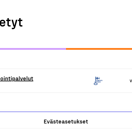
etyt
intipalvelut
V
Evästeasetukset