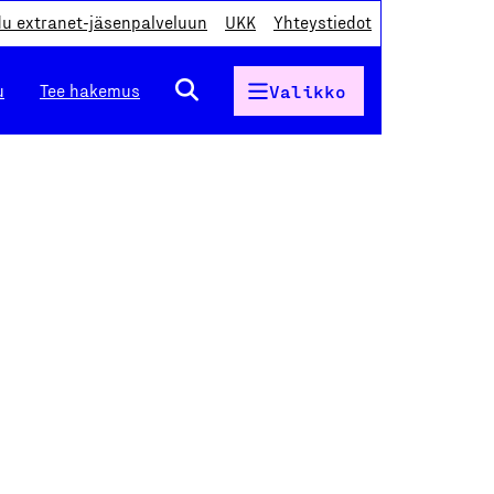
du extranet-jäsenpalveluun
UKK
Yhteystiedot
u
Tee hakemus
Valikko