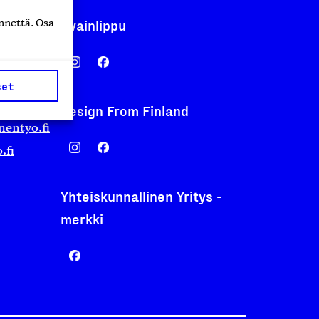
Avainlippu
nnettä. Osa
set
Design From Finland
nentyo.fi
.fi
Yhteiskunnallinen Yritys -
merkki