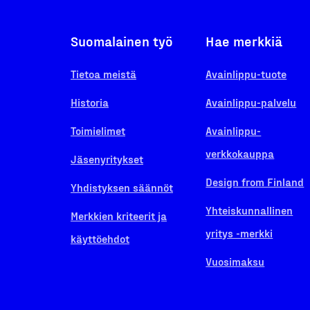
Suomalainen työ
Hae merkkiä
Tietoa meistä
Avainlippu-tuote
Historia
Avainlippu-palvelu
Toimielimet
Avainlippu-
verkkokauppa
Jäsenyritykset
Design from Finland
Yhdistyksen säännöt
Yhteiskunnallinen
Merkkien kriteerit ja
yritys -merkki
käyttöehdot
Vuosimaksu