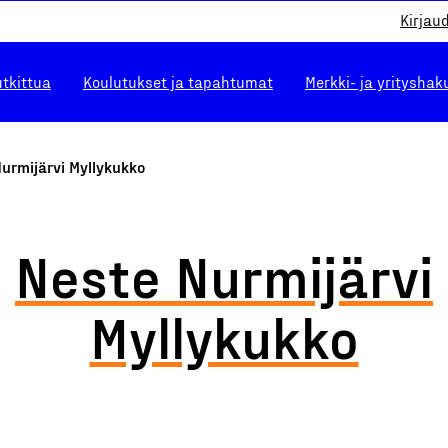
Kirjau
utkittua
Koulutukset ja tapahtumat
Merkki- ja yrityshak
urmijärvi Myllykukko
Neste Nurmijärvi
Myllykukko