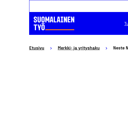
T
Etusivu
Merkki- ja yrityshaku
Neste N