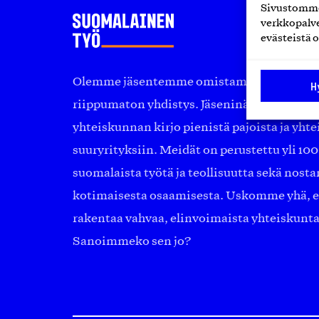
Sivustomme 
verkkopalve
evästeistä o
Olemme jäsentemme omistama puolueeton, 
H
riippumaton yhdistys. Jäseninämme on ko
yhteiskunnan kirjo pienistä pajoista ja yhte
suuryrityksiin. Meidät on perustettu yli 10
suomalaista työtä ja teollisuutta sekä nost
kotimaisesta osaamisesta. Uskomme yhä, ett
rakentaa vahvaa, elinvoimaista yhteiskunt
Sanoimmeko sen jo?