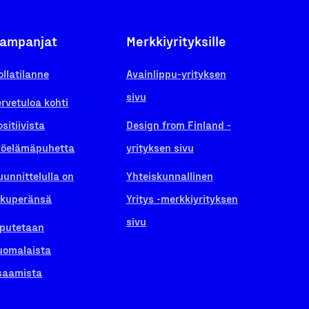
ampanjat
Merkkiyrityksille
ollatilanne
Avainlippu-yrityksen
sivu
ervetuloa kohti
ositiivista
Design from Finland -
yöelämäpuhetta
yrityksen sivu
uunnittelulla on
Yhteiskunnallinen
lkuperänsä
Yritys -merkkiyrityksen
sivu
iputetaan
uomalaista
saamista