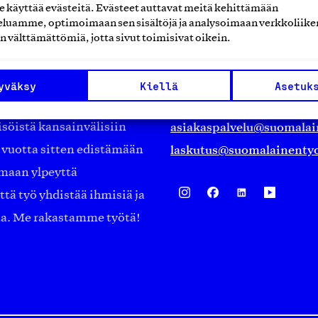
käyttää evästeitä. Evästeet auttavat meitä kehittämään
Suomalainen työ ry
luamme, optimoimaan sen sisältöjä ja analysoimaan verkkoliike
n välttämättömiä, jotta sivut toimisivat oikein.
Eteläranta 14,
työmarkkinajärjestöistä
00130 Helsinki
yväksy
Kiellä
Asetuk
ko suomalaisen
Finland
asiakaspalvelu@suomalai
isöistä kansainvälisiin
laskutus@suomalainentyo
0 vuotta sitten edistämään
amaan ylpeyttä
ä työ yhdistää ihmisiä ja
aa. Me rakastamme työtä!