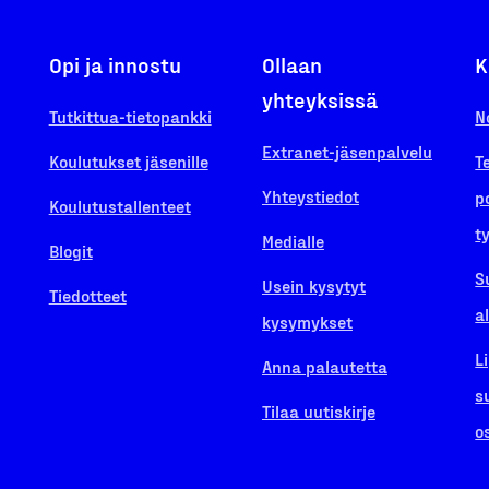
Opi ja innostu
Ollaan
K
yhteyksissä
Tutkittua-tietopankki
N
Extranet-jäsenpalvelu
Koulutukset jäsenille
T
Yhteystiedot
p
Koulutustallenteet
t
Medialle
Blogit
S
Usein kysytyt
Tiedotteet
a
kysymykset
L
Anna palautetta
s
Tilaa uutiskirje
o